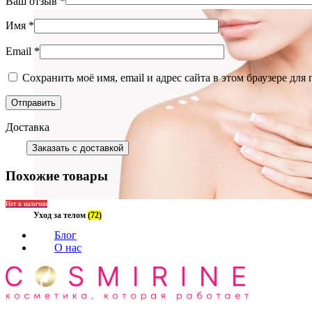
Ваш отзыв
*
Имя
*
Email
*
Сохранить моё имя, email и адрес сайта в этом браузере д
Доставка
Заказать с доставкой
Похожие товары
Нет в наличии
Уход за телом
(72)
Блог
О нас