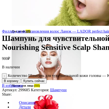
Филлер для восстановления волос Ланеж — LADOR perfect hair 
Для детей
(18)
Шампунь для чувствительной
Nourishing Sensitive Scalp Sh
900
₽
В наличии
Количество Шампунь для чувствительной кожи головы — Ker
В корзину
Купить сейчас
В избранное
Маски для лица
(111)
Артикул:
299685
Категория:
Шампуни
Share:
Описание
Детали