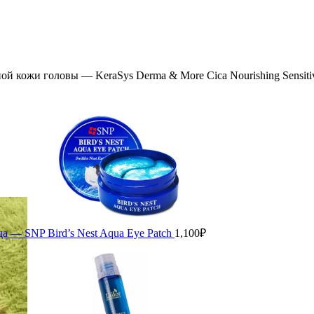
й кожи головы — KeraSys Derma & More Cica Nourishing Sensiti
а — SNP Bird’s Nest Aqua Eye Patch
1,100
₽