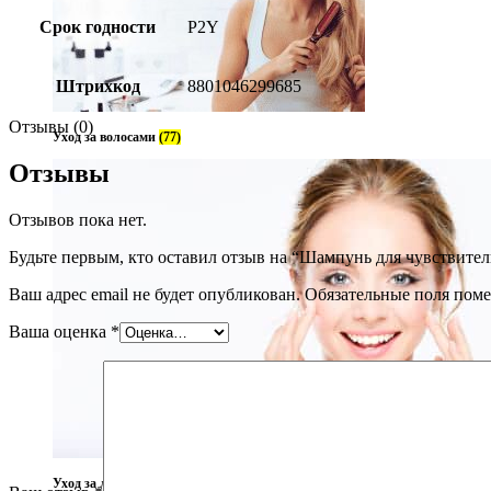
Срок годности
P2Y
Штрихкод
8801046299685
Отзывы (0)
Уход за волосами
(77)
Отзывы
Отзывов пока нет.
Будьте первым, кто оставил отзыв на “Шампунь для чувствител
Ваш адрес email не будет опубликован.
Обязательные поля пом
Ваша оценка
*
Уход за лицом
(237)