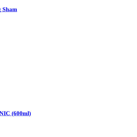
g Sham
IC (600ml)