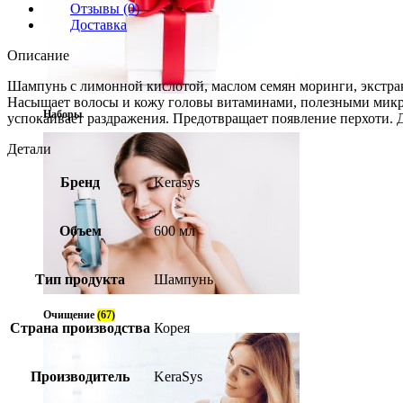
Отзывы (0)
Доставка
Описание
Шампунь с лимонной кислотой, маслом семян моринги, экстрак
Насыщает волосы и кожу головы витаминами, полезными микр
Наборы
успокаивает раздражения. Предотвращает появление перхоти. 
Детали
Бренд
Kerasys
Объем
600 мл
Тип продукта
Шампунь
Очищение
(67)
Страна производства
Корея
Производитель
KeraSys