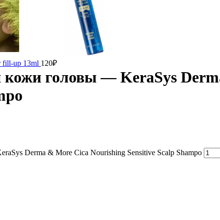
fill-up 13ml
120
₽
 кожи головы — KeraSys Derm
ampo
aSys Derma & More Cica Nourishing Sensitive Scalp Shampo