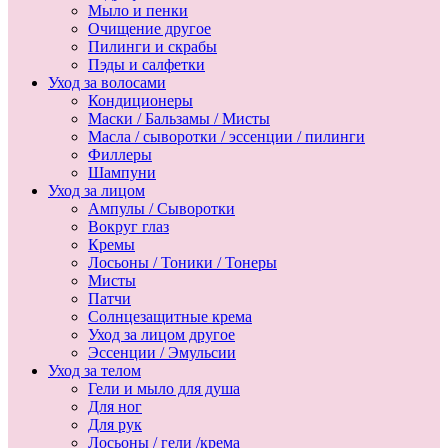
Мыло и пенки
Очищение другое
Пилинги и скрабы
Пэды и салфетки
Уход за волосами
Кондиционеры
Маски / Бальзамы / Мисты
Масла / сыворотки / эссенции / пилинги
Филлеры
Шампуни
Уход за лицом
Ампулы / Сыворотки
Вокруг глаз
Кремы
Лосьоны / Тоники / Тонеры
Мисты
Патчи
Солнцезащитные крема
Уход за лицом другое
Эссенции / Эмульсии
Уход за телом
Гели и мыло для душа
Для ног
Для рук
Лосьоны / гели /крема