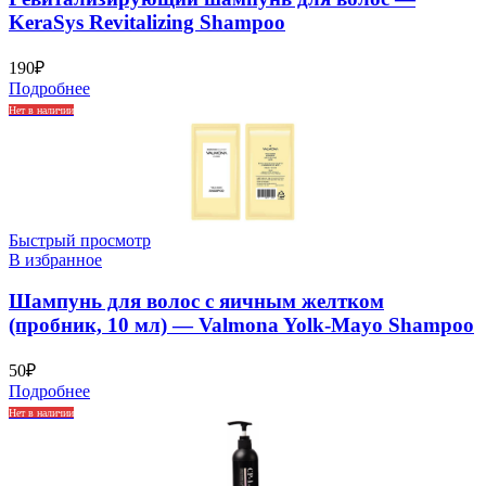
KeraSys Revitalizing Shampoo
190
₽
Подробнее
Нет в наличии
Быстрый просмотр
В избранное
Шампунь для волос с яичным желтком
(пробник, 10 мл) — Valmona Yolk-Mayo Shampoo
50
₽
Подробнее
Нет в наличии