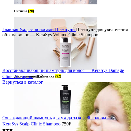
Гигиена
(20)
чить
Главная
Уход за волосами
Шампуни
Шампунь для увеличения
объема волос — KeraSys Volume Clinic Shampoo
Восстанавливающий шампунь для волос — KeraSys Damage
Clinic Shampoo
800
₽
Декоративная косметика
(92)
Вернуться в каталог
Охлаждающий шампунь для ухода за кожей головы —
KeraSys Scalp Clinic Shampoo
750
₽