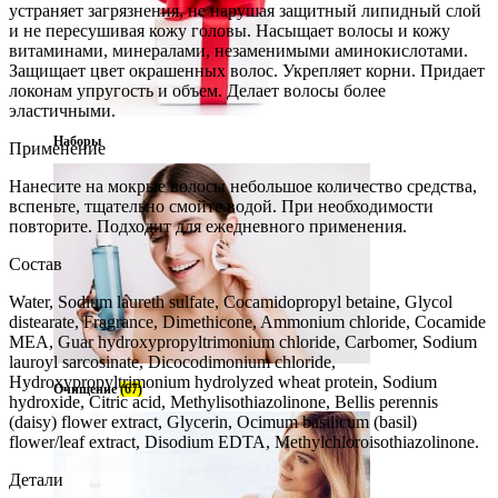
устраняет загрязнения, не нарушая защитный липидный слой
и не пересушивая кожу головы. Насыщает волосы и кожу
витаминами, минералами, незаменимыми аминокислотами.
Защищает цвет окрашенных волос. Укрепляет корни. Придает
локонам упругость и объем. Делает волосы более
эластичными.
Наборы
Применение
Нанесите на мокрые волосы небольшое количество средства,
вспеньте, тщательно смойте водой. При необходимости
повторите. Подходит для ежедневного применения.
Состав
Water, Sodium laureth sulfate, Cocamidopropyl betaine, Glycol
distearate, Fragrance, Dimethicone, Ammonium chloride, Cocamide
MEA, Guar hydroxypropyltrimonium chloride, Carbomer, Sodium
lauroyl sarcosinate, Dicocodimonium chloride,
Hydroxypropyltrimonium hydrolyzed wheat protein, Sodium
Очищение
(67)
hydroxide, Citric acid, Methylisothiazolinone, Bellis perennis
(daisy) flower extract, Glycerin, Ocimum basilicum (basil)
flower/leaf extract, Disodium EDTA, Methylchloroisothiazolinone.
Детали