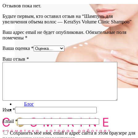
Отзывов пока нет.
Будьте первым, кто оставил отзыв на “Шампунь для
увеличения объема волос — KeraSys Volume Clinic Shampoo”
Ваш адрес email не будет опубликован.
Обязательные поля
помечены
*
Ваша оценка
*
Ваш отзыв
*
Уход за телом
(72)
Блог
О нас
Имя
*
Email
*
Сохранить моё имя, email и адрес сайта в этом браузере для