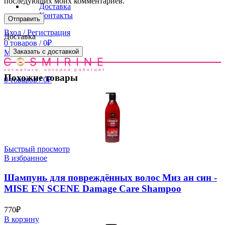
последующих моих комментариев.
Доставка
Контакты
Вход / Регистрация
Доставка
0
товаров
/
0
₽
Заказать с доставкой
Меню
Похожие товары
0
товаров
/
0
₽
Быстрый просмотр
В избранное
Шампунь для повреждённых волос Миз ан син -
MISE EN SCENE Damage Care Shampoo
770
₽
В корзину