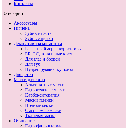
Контакты
Категории
Акссесуары
Гигиена
Зубные пасты
Зубные щетки
Декоративная косметика
Базы, праймеры, корректоры
ББ, СС, тональные крема
Для глаз и бровей
Для губ
Пудры, румяна, кушоны
Для детей
Маски для лица
Альгинатные маски
Гидрогелевые маски
Карбокситерапия
Маски-пленки
Ночные маски
Смываемые маски
Тканевая маска
Очищение
Гидрофильные масла