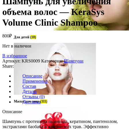
Шампунь для увеличения
объема волос — KeraSys
Volume Clinic Shampoo
800
₽
Для детей
(18)
Нет в наличии
В избранное
Артикул:
KRS0009
Категория:
Шампуни
Share:
Описание
Применение
Состав
Детали
Отзывы (0)
Маски для лица
Доставка
(111)
Описание
Шампунь с протеином пшеницы, кератином, пантенолом,
экстрактами баобаба и альпийских трав. Эффективно