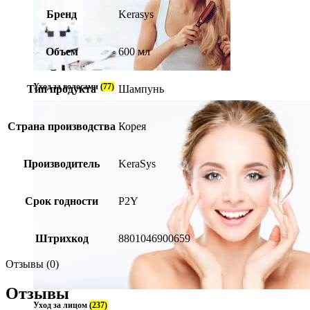
Бренд
Kerasys
Объем
600 мл
Уход за волосами
(77)
Тип продукта
Шампунь
Страна производства
Корея
Производитель
KeraSys
Срок годности
P2Y
Штрихкод
8801046900659
Отзывы (0)
Отзывы
Уход за лицом
(237)