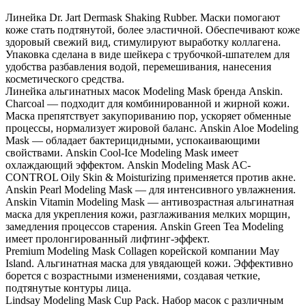
Линейка Dr. Jart Dermask Shaking Rubber. Маски помогают
коже стать подтянутой, более эластичной. Обеспечивают коже
здоровый свежий вид, стимулируют выработку коллагена.
Упаковка сделана в виде шейкера с трубочкой-шпателем для
удобства разбавления водой, перемешивания, нанесения
косметического средства.
Линейка альгинатных масок Modeling Mask бренда Anskin.
Charcoal — подходит для комбинированной и жирной кожи.
Маска препятствует закупориванию пор, ускоряет обменные
процессы, нормализует жировой баланс. Anskin Aloe Modeling
Mask — обладает бактерицидными, успокаивающими
свойствами. Anskin Cool-Ice Modeling Mask имеет
охлаждающий эффектом. Anskin Modeling Mask AC-
CONTROL Oily Skin & Moisturizing применяется против акне.
Anskin Pearl Modeling Mask — для интенсивного увлажнения.
Anskin Vitamin Modeling Mask — антивозрастная альгинатная
маска для укрепления кожи, разглаживания мелких морщин,
замедления процессов старения. Anskin Green Tea Modeling
имеет пролонгированный лифтинг-эффект.
Premium Modeling Mask Collagen корейской компании May
Island. Альгинатная маска для увядающей кожи. Эффективно
борется с возрастными изменениями, создавая четкие,
подтянутые контуры лица.
Lindsay Modeling Mask Cup Pack. Набор масок с различным