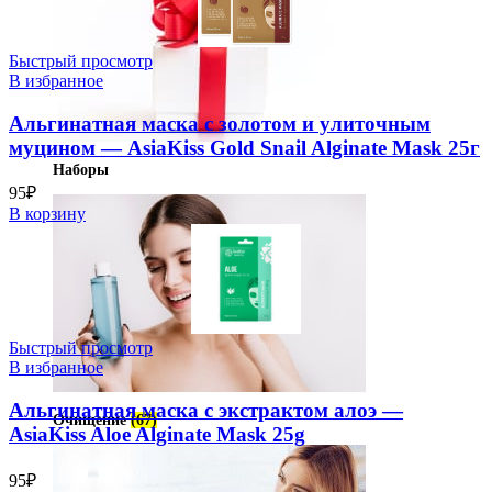
Быстрый просмотр
В избранное
Альгинатная маска с золотом и улиточным
муцином — AsiaKiss Gold Snail Alginate Mask 25г
Наборы
95
₽
В корзину
Быстрый просмотр
В избранное
Альгинатная маска с экстрактом алоэ —
Очищение
(67)
AsiaKiss Aloe Alginate Mask 25g
95
₽