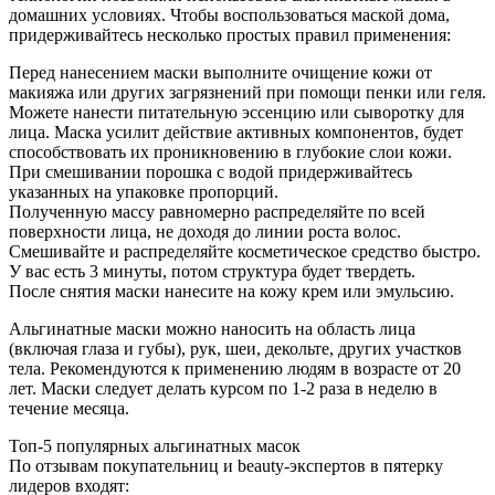
домашних условиях. Чтобы воспользоваться маской дома,
придерживайтесь несколько простых правил применения:
Перед нанесением маски выполните очищение кожи от
макияжа или других загрязнений при помощи пенки или геля.
Можете нанести питательную эссенцию или сыворотку для
лица. Маска усилит действие активных компонентов, будет
способствовать их проникновению в глубокие слои кожи.
При смешивании порошка с водой придерживайтесь
указанных на упаковке пропорций.
Полученную массу равномерно распределяйте по всей
поверхности лица, не доходя до линии роста волос.
Смешивайте и распределяйте косметическое средство быстро.
У вас есть 3 минуты, потом структура будет твердеть.
После снятия маски нанесите на кожу крем или эмульсию.
Альгинатные маски можно наносить на область лица
(включая глаза и губы), рук, шеи, декольте, других участков
тела. Рекомендуются к применению людям в возрасте от 20
лет. Маски следует делать курсом по 1-2 раза в неделю в
течение месяца.
Топ-5 популярных альгинатных масок
По отзывам покупательниц и beauty-экспертов в пятерку
лидеров входят: