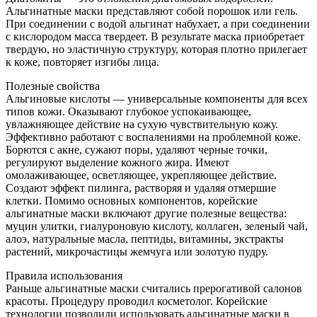
Альгинатные маски представляют собой порошок или гель.
При соединении с водой альгинат набухает, а при соединении
с кислородом масса твердеет. В результате маска приобретает
твердую, но эластичную структуру, которая плотно прилегает
к коже, повторяет изгибы лица.
Полезные свойства
Альгиновые кислоты — универсальные компоненты для всех
типов кожи. Оказывают глубокое успокаивающее,
увлажняющее действие на сухую чувствительную кожу.
Эффективно работают с воспалениями на проблемной коже.
Борются с акне, сужают поры, удаляют черные точки,
регулируют выделение кожного жира. Имеют
омолаживающее, осветляющее, укрепляющее действие.
Создают эффект пилинга, растворяя и удаляя отмершие
клетки. Помимо основных компонентов, корейские
альгинатные маски включают другие полезные вещества:
муцин улитки, гиалуроновую кислоту, коллаген, зеленый чай,
алоэ, натуральные масла, пептиды, витамины, экстракты
растений, микрочастицы жемчуга или золотую пудру.
Правила использования
Раньше альгинатные маски считались прерогативой салонов
красоты. Процедуру проводил косметолог. Корейские
технологии позволили использовать альгинатные маски в