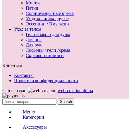
Мисты
Патчи
Солнцезащитные крема
Уход за лицом другое
Эссенции / Эмульсии
Уход за телом
Гели и мыло для душа
Для ног
Для рук
Лосьоны / гели /крема
Скрабы и пилинги
Клиентам
Контакты
Политика конфиденциальности
Сайт создан
web-creation.dn.ua
Search
Меню
Категории
Акссесуары