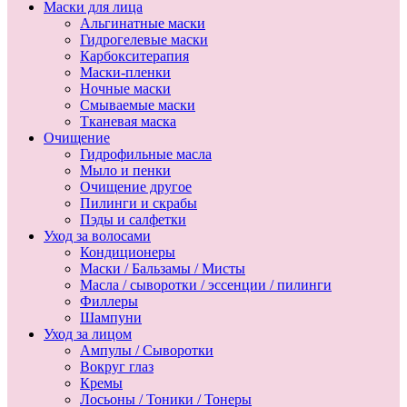
Маски для лица
Альгинатные маски
Гидрогелевые маски
Карбокситерапия
Маски-пленки
Ночные маски
Смываемые маски
Тканевая маска
Очищение
Гидрофильные масла
Мыло и пенки
Очищение другое
Пилинги и скрабы
Пэды и салфетки
Уход за волосами
Кондиционеры
Маски / Бальзамы / Мисты
Масла / сыворотки / эссенции / пилинги
Филлеры
Шампуни
Уход за лицом
Ампулы / Сыворотки
Вокруг глаз
Кремы
Лосьоны / Тоники / Тонеры