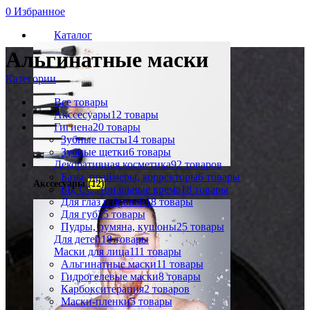
0
Избранное
Каталог
Альгинатные маски
Категории
Все
товары
Акссесуары
12 товары
Гигиена
20 товары
Зубные пасты
14 товары
Зубные щетки
6 товары
Декоративная косметика
92 товаров
Базы, праймеры, корректоры
6 товары
Акссесуары
(12)
ББ, СС, тональные крема
18 товары
Для глаз и бровей
18 товары
Для губ
25 товары
Пудры, румяна, кушоны
25 товары
Для детей
18 товары
Маски для лица
111 товары
Альгинатные маски
11 товары
Гидрогелевые маски
8 товары
Карбокситерапия
2 товаров
Маски-пленки
5 товары