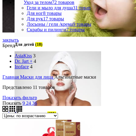
Уход за телом
72 товаров
Гели и мыло для душа
31 товар
Для ног
8 товары
Для рук
17 товары
Лосьоны / гели /крема
9 товары
Скрабы и пилинги
7 товары
закрыть
Для детей
(18)
Бренд
AsiaKiss
3
Dr. Jart +
4
Inoface
4
Главная
Маски для лица
Альгинатные маски
Представлено 11 товаров
Показать фильтр
Показать
9
24
36
Маски для лица
(111)