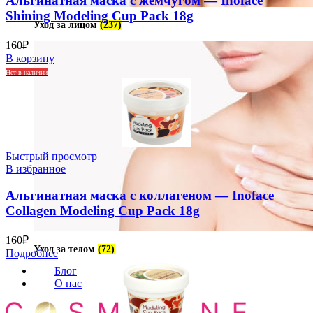
Альгинатная маска с жемчугом — Inoface
Shining Modeling Cup Pack 18g
Уход за лицом
(237)
160
₽
В корзину
Нет в наличии
Быстрый просмотр
В избранное
Альгинатная маска с коллагеном — Inoface
Collagen Modeling Cup Pack 18g
160
₽
Уход за телом
(72)
Подробнее
Блог
О нас