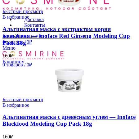
Быстрый просмотр
В избранное
Доставка
Контакты
Альгинатная маска с экстрактом корня
женьшеня — Inoface Red Ginseng Modeling Cup
Вход / Регистрация
0
товаров
/
0
₽
Pack 18g
Меню
160
₽
В корзину
0
товаров
/
0
₽
Быстрый просмотр
В избранное
Альгинатная маска с древесным углем — Inoface
Blackfood Modeling Cup Pack 18g
160
₽