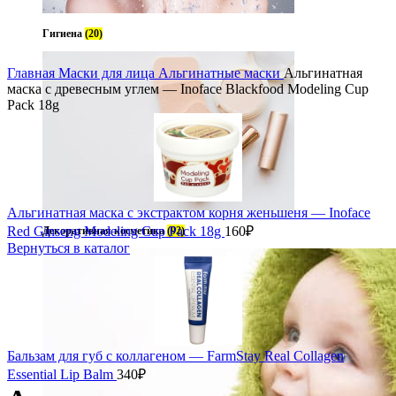
Гигиена
(20)
Главная
Маски для лица
Альгинатные маски
Альгинатная
маска с древесным углем — Inoface Blackfood Modeling Cup
Pack 18g
Альгинатная маска с экстрактом корня женьшеня — Inoface
Red Ginseng Modeling Cup Pack 18g
160
₽
Декоративная косметика
(92)
Вернуться в каталог
Бальзам для губ с коллагеном — FarmStay Real Collagen
Essential Lip Balm
340
₽