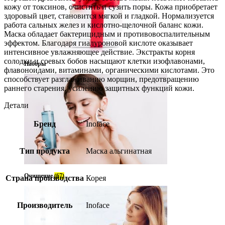
кожу от токсинов, очистить и сузить поры. Кожа приобретает
здоровый цвет, становится мягкой и гладкой. Нормализуется
работа сальных желез и кислотно-щелочной баланс кожи.
Маска обладает бактерицидным и противовоспалительным
эффектом. Благодаря гиалуроновой кислоте оказывает
интенсивное увлажняющее действие. Экстракты корня
солодки и соевых бобов насыщают клетки изофлавонами,
Наборы
флавоноидами, витаминами, органическими кислотами. Это
способствует разглаживанию морщин, предотвращению
раннего старения, усилению защитных функций кожи.
Детали
Бренд
Inoface
Тип продукта
Маска альгинатная
Очищение
(67)
Страна производства
Корея
Производитель
Inoface