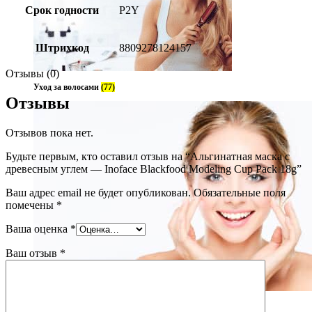
Срок годности
P2Y
Штрихкод
8809278124157
Отзывы (0)
Уход за волосами
(77)
Отзывы
Отзывов пока нет.
Будьте первым, кто оставил отзыв на “Альгинатная маска с
древесным углем — Inoface Blackfood Modeling Cup Pack 18g”
Ваш адрес email не будет опубликован.
Обязательные поля
помечены
*
Ваша оценка
*
Ваш отзыв
*
Уход за лицом
(237)