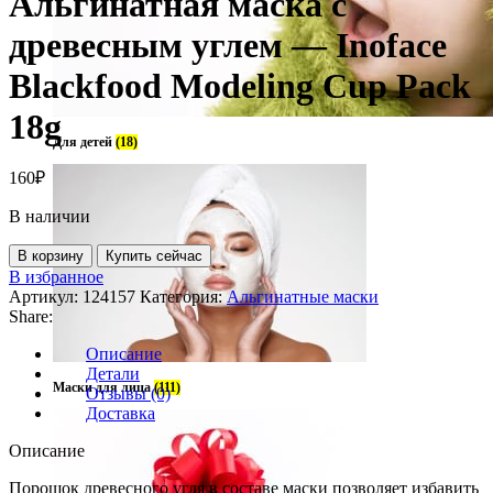
Альгинатная маска с
древесным углем — Inoface
Blackfood Modeling Cup Pack
18g
Для детей
(18)
160
₽
В наличии
В корзину
Купить сейчас
В избранное
Артикул:
124157
Категория:
Альгинатные маски
Share:
Описание
Детали
Маски для лица
(111)
Отзывы (0)
Доставка
Описание
Порошок древесного угля в составе маски позволяет избавить