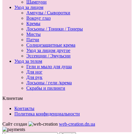
Шампуни
Уход за лицом
Ампулы / Сыворотки
Вокруг глаз
Кремы
Лосьоны / Тоники / Тонеры
Мисты
Патчи
Солнцезащитные крема
Уход за лицом другое
Эссенции / Эмульсии
Уход за телом
Гели и мыло для душа
Для ног
Для рук
Лосьоны / гели /крема
Скрабы и пилинги
Клиентам
Контакты
Политика конфиденциальности
Сайт создан
web-creation.dn.ua