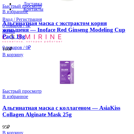
Доставка
Быстрый просмотр
Контакты
В избранное
Вход / Регистрация
Альгинатная маска с экстрактом корня
0
товаров
/
0
₽
женьшеня — Inoface Red Ginseng Modeling Cup
Меню
Pack 18g
0
товаров
/
0
₽
160
₽
В корзину
Быстрый просмотр
В избранное
Альгинатная маска с коллагеном — AsiaKiss
Collagen Alginate Mask 25g
95
₽
В корзину