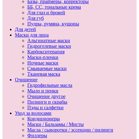
Базы, праймеры, корректоры
ББ, СС, тональные крема
Для глаз и бровей
Для губ
Пудры, румяна, кушоны
Для детей
Маски для лица
Альгинатные маски
Гидрогелевые маски
Карбокситерапия
Маски-пленки
Ночные маски
Смываемые маски
Тканевая маска
Очищение
Гидрофильные масла
Мыло и пенки
Очищение другое
Пилинги и скрабы
Пэды и салфетки
Уход за волосами
Кондиционеры
Маски / Бальзамы / Мисты
Масла / сыворотки / эссенции / пилинги
Филлеры