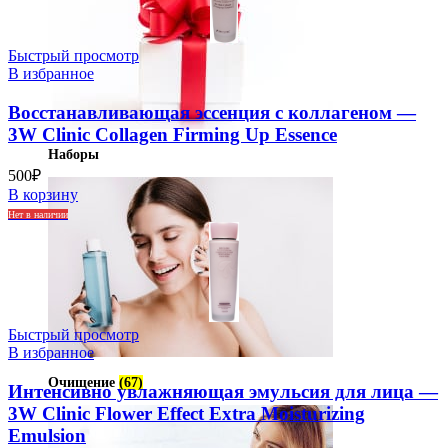
Быстрый просмотр
В избранное
Восстанавливающая эссенция с коллагеном —
3W Clinic Collagen Firming Up Essence
Наборы
500
₽
В корзину
Нет в наличии
Быстрый просмотр
В избранное
Очищение
(67)
Интенсивно увлажняющая эмульсия для лица —
3W Clinic Flower Effect Extra Moisturizing
Emulsion