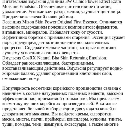
Питательная эмульсия для лица 3W Clinic Flower Effect Extra
Moisture Emulsion. Обеспечивает интенсивное питание,
увлажнение. Успокаивает раздражения, улучшает цвет лица.
Придает коже свежий сияющий вид.
Эссенция Mizon Skin Power Original First Essence. Отличается
высоким содержанием полезных компонентов: ферментов,
витаминов, минералов. Избавляет кожу от сухости.
Эффективно борется с признаками старения. Эссенция сужает
поры, предупреждает возникновение воспалительных
процессов. Содержит мелкие частицы, которые помогают
лучшему усвоению активных веществ.
Эмульсия CosRX Natural Bha Skin Returning Emulsion.
Обладает ранозаживляющим, бактерицидным,
восстанавливающим действием. Эмульсия регулирует водно-
жировой баланс, удаляет ороговевший клеточный слой,
омолаживает кожу.
Популярность косметики корейского производства связана с
наличием в составе натуральных полезных веществ, высокой
эффективностью, приемлемой стоимостью. Мы предлагаем
косметику лучших корейских производителей. В каталоге
представлен большой выбор средств для ухода за кожей и
декоративного макияжа. Вы найдете кремы, сыворотки,
маски, мисты, патчи, праймеры, консилеры, кушоны, тинты,
туши, помады, тени, шампуни, аксессуары, а также многие