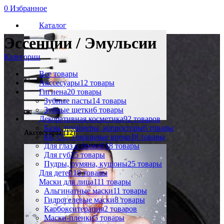
0
Избранное
Каталог
Эссенции / Эмульсии
Категории
Все
товары
Акссесуары
12 товары
Гигиена
20 товары
Зубные пасты
14 товары
Зубные щетки
6 товары
Декоративная косметика
92 товаров
Базы, праймеры, корректоры
6 товары
Акссесуары
(12)
ББ, СС, тональные крема
18 товары
Для глаз и бровей
18 товары
Для губ
25 товары
Пудры, румяна, кушоны
25 товары
Для детей
18 товары
Маски для лица
111 товары
Альгинатные маски
11 товары
Гидрогелевые маски
8 товары
Карбокситерапия
2 товаров
Маски-пленки
5 товары