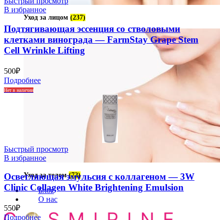
Быстрый просмотр
В избранное
Уход за лицом
(237)
Подтягивающая эссенция со стволовыми
клетками винограда — FarmStay Grape Stem
Cell Wrinkle Lifting
500
₽
Подробнее
Нет в наличии
Быстрый просмотр
В избранное
Уход за телом
(72)
Осветляющая эмульсия с коллагеном — 3W
Clinic Collagen White Brightening Emulsion
Блог
О нас
550
₽
Подробнее