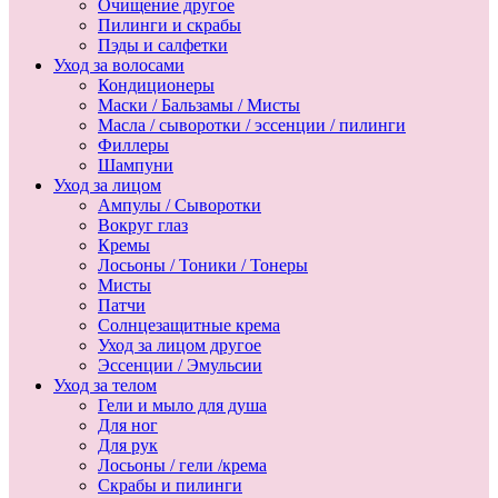
Очищение другое
Пилинги и скрабы
Пэды и салфетки
Уход за волосами
Кондиционеры
Маски / Бальзамы / Мисты
Масла / сыворотки / эссенции / пилинги
Филлеры
Шампуни
Уход за лицом
Ампулы / Сыворотки
Вокруг глаз
Кремы
Лосьоны / Тоники / Тонеры
Мисты
Патчи
Солнцезащитные крема
Уход за лицом другое
Эссенции / Эмульсии
Уход за телом
Гели и мыло для душа
Для ног
Для рук
Лосьоны / гели /крема
Скрабы и пилинги