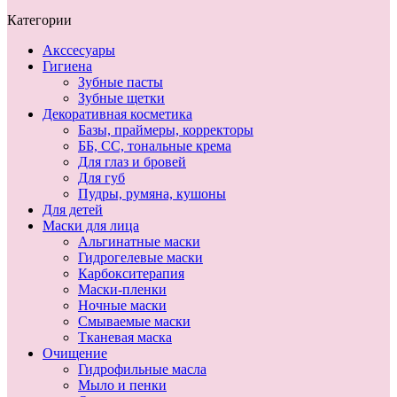
Категории
Акссесуары
Гигиена
Зубные пасты
Зубные щетки
Декоративная косметика
Базы, праймеры, корректоры
ББ, СС, тональные крема
Для глаз и бровей
Для губ
Пудры, румяна, кушоны
Для детей
Маски для лица
Альгинатные маски
Гидрогелевые маски
Карбокситерапия
Маски-пленки
Ночные маски
Смываемые маски
Тканевая маска
Очищение
Гидрофильные масла
Мыло и пенки