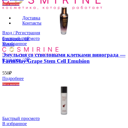
Нет в наличии
Доставка
Контакты
Вход / Регистрация
Быстрый просмотр
0
товаров
/
0
₽
В избранное
Меню
Эмульсия со стволовыми клетками винограда —
0
товаров
/
0
₽
FarmStay Grape Stem Cell Emulsion
550
₽
Подробнее
Нет в наличии
Быстрый просмотр
В избранное