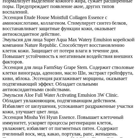
Нормализует выделение кожного жира, сужает расширенные
поры. Предупреждает появление акне, других типов
воспалений.
Эссенция Etude House Moistfull Collagen Essence с
аминокислотами, коллагеном. Стимулирует синтез белков,
восстанавливает защитные функции кожи, оказывает
антиоксидантное действие.
Эмульсия для лица Super Aqua Max Watery Emulsion корейской
компании Nature Republic. Способствует восстановлению
клеток кожи. Защищает от потери влаги в течение дня.
Повышает устойчивость к негативным воздействия внешних
факторов.
Эссенция для лица FarmStay Grape Stem. Содержит стволовые
клетки винограда, аденозин, масло Ши, экстракт грейпфрута,
киви, яблока. Эссенция разглаживает морщины, оказывает
подтягивающий эффект. Обладает сильными
антиоксидантными свойствами.
Эмульсия Aloe Full Water Activating Emulsion 3W Clinic.
Обладает увлажняющим, подтягивающим действием.
Избавляет от шелушения, успокаивает раздраженные участки
кожи, улучшает цвет лица.
Эссенция Missha Yei Hyun Essence. Повышает клеточный
иммунитет, ускоряет процессы регенерации клеток,
увлажняет, избавляет от пигментных пятен. Содержит
пчелиный воск, мед, какао, портулак, рапс, женьшень.