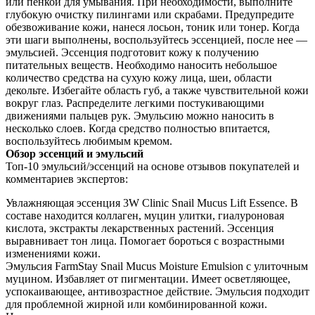
или пенкой для умывания. При необходимости, выполните
глубокую очистку пилингами или скрабами. Предупредите
обезвоживание кожи, нанеся лосьон, тоник или тонер. Когда
эти шаги выполнены, воспользуйтесь эссенцией, после нее —
эмульсией. Эссенция подготовит кожу к получению
питательных веществ. Необходимо наносить небольшое
количество средства на сухую кожу лица, шеи, области
декольте. Избегайте область губ, а также чувствительной кожи
вокруг глаз. Распределите легкими постукивающими
движениями пальцев рук. Эмульсию можно наносить в
несколько слоев. Когда средство полностью впитается,
воспользуйтесь любимым кремом.
Обзор эссенций и эмульсий
Топ-10 эмульсий/эссенций на основе отзывов покупателей и
комментариев экспертов:
Увлажняющая эссенция 3W Clinic Snail Mucus Lift Essence. В
составе находится коллаген, муцин улитки, гиалуроновая
кислота, экстракты лекарственных растений. Эссенция
выравнивает тон лица. Помогает бороться с возрастными
изменениями кожи.
Эмульсия FarmStay Snail Mucus Moisture Emulsion с улиточным
муцином. Избавляет от пигментации. Имеет осветляющее,
успокаивающее, антивозрастное действие. Эмульсия подходит
для проблемной жирной или комбинированной кожи.