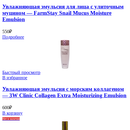
Увлажняющая эмульсия для лица с улиточным
муцином — FarmStay Snail Mucus Moisture
Emulsion
550
₽
Подробнее
Быстрый просмотр
В избранное
Увлажняющая эмульсия с морским коллагеном
— 3W Clinic Collagen Extra Moisturizing Emulsion
600
₽
В корзину
Нет в наличии