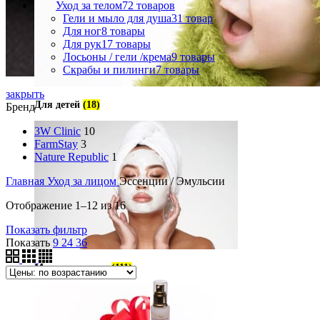
Уход за телом
72 товаров
Гели и мыло для душа
31 товар
Для ног
8 товары
Для рук
17 товары
Лосьоны / гели /крема
9 товары
Скрабы и пилинги
7 товары
закрыть
Для детей
(18)
Бренд
3W Clinic
10
FarmStay
3
Nature Republic
1
Главная
Уход за лицом
Эссенции / Эмульсии
Отображение 1–12 из 16
Показать фильтр
Показать
9
24
36
Маски для лица
(111)