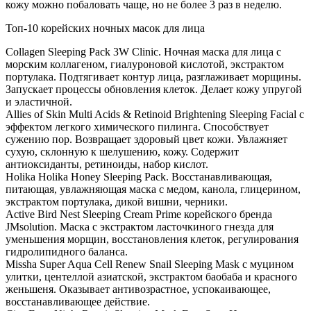
кожу можно побаловать чаще, но не более 3 раз в неделю.
Топ-10 корейских ночных масок для лица
Collagen Sleeping Pack 3W Clinic. Ночная маска для лица с
морским коллагеном, гиалуроновой кислотой, экстрактом
портулака. Подтягивает контур лица, разглаживает морщины.
Запускает процессы обновления клеток. Делает кожу упругой
и эластичной.
Allies of Skin Multi Acids & Retinoid Brightening Sleeping Facial с
эффектом легкого химического пилинга. Способствует
сужению пор. Возвращает здоровый цвет кожи. Увлажняет
сухую, склонную к шелушению, кожу. Содержит
антиоксиданты, ретиноиды, набор кислот.
Holika Holika Honey Sleeping Pack. Восстанавливающая,
питающая, увлажняющая маска с медом, канола, глицерином,
экстрактом портулака, дикой вишни, черники.
Active Bird Nest Sleeping Cream Prime корейского бренда
JMsolution. Маска с экстрактом ласточкиного гнезда для
уменьшения морщин, восстановления клеток, регулирования
гидролипидного баланса.
Missha Super Aqua Cell Renew Snail Sleeping Mask с муцином
улитки, центеллой азиатской, экстрактом баобаба и красного
женьшеня. Оказывает антивозрастное, успокаивающее,
восстанавливающее действие.