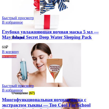
Быстрый просмотр
В избранное
Глубоко увлажняющая ночная маска 5 мл —
May Island Secret Deep Water Sleeping Pack
Наборы
60
₽
В корзину
Нет в наличии
Быстрый просмотр
В избранное
Очищение
(67)
Многофункциональная ночная маска c
экстрактом тыквы — Too Cool For School