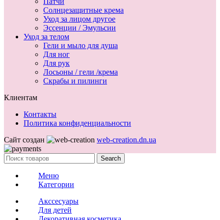
Патчи
Солнцезащитные крема
Уход за лицом другое
Эссенции / Эмульсии
Уход за телом
Гели и мыло для душа
Для ног
Для рук
Лосьоны / гели /крема
Скрабы и пилинги
Клиентам
Контакты
Политика конфиденциальности
Сайт создан
web-creation.dn.ua
Search
Меню
Категории
Акссесуары
Для детей
Декоративная косметика