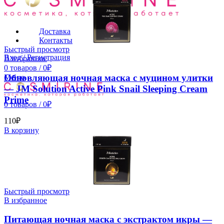
Доставка
Контакты
Быстрый просмотр
Вход / Регистрация
В избранное
0
товаров
/
0
₽
Обновляющая ночная маска с муцином улитки
Меню
— JM Solution Active Pink Snail Sleeping Cream
Prime
0
товаров
/
0
₽
110
₽
В корзину
Быстрый просмотр
В избранное
Питающая ночная маска с экстрактом икры —