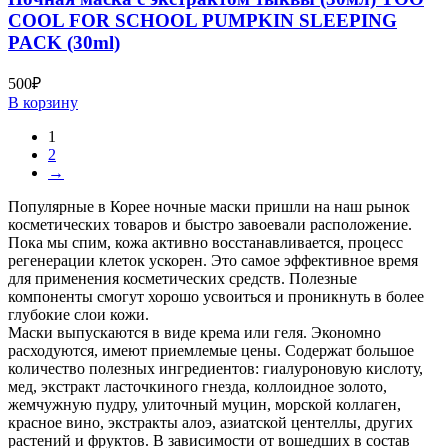
COOL FOR SCHOOL PUMPKIN SLEEPING
PACK (30ml)
500
₽
В корзину
1
2
→
Популярные в Корее ночные маски пришли на наш рынок
косметических товаров и быстро завоевали расположение.
Пока мы спим, кожа активно восстанавливается, процесс
регенерации клеток ускорен. Это самое эффективное время
для применения косметических средств. Полезные
компоненты смогут хорошо усвоиться и проникнуть в более
глубокие слои кожи.
Маски выпускаются в виде крема или геля. Экономно
расходуются, имеют приемлемые цены. Содержат большое
количество полезных ингредиентов: гиалуроновую кислоту,
мед, экстракт ласточкиного гнезда, коллоидное золото,
жемчужную пудру, улиточный муцин, морской коллаген,
красное вино, экстракты алоэ, азиатской центеллы, других
растений и фруктов. В зависимости от вошедших в состав