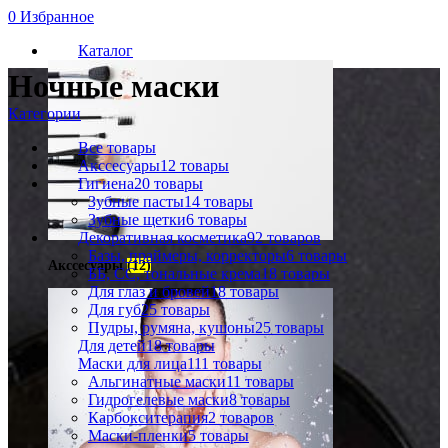
0
Избранное
Каталог
Ночные маски
Категории
Все
товары
Акссесуары
12 товары
Гигиена
20 товары
Зубные пасты
14 товары
Зубные щетки
6 товары
Декоративная косметика
92 товаров
Базы, праймеры, корректоры
6 товары
Акссесуары
(12)
ББ, СС, тональные крема
18 товары
Для глаз и бровей
18 товары
Для губ
25 товары
Пудры, румяна, кушоны
25 товары
Для детей
18 товары
Маски для лица
111 товары
Альгинатные маски
11 товары
Гидрогелевые маски
8 товары
Карбокситерапия
2 товаров
Маски-пленки
5 товары