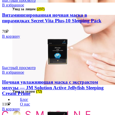
Быстрый просмотр
В избранное
Уход за лицом
(237)
Витаминизированная ночная маска в
пирамидках Secret Vita Plus-10 Sleeping Pack
70
₽
В корзину
Быстрый просмотр
В избранное
Ночная увлажняющая маска с экстрактом
медузы — JM Solution Active Jellyfish Sleeping
Уход за телом
(72)
Cream Prime
Блог
О нас
110
₽
В корзину