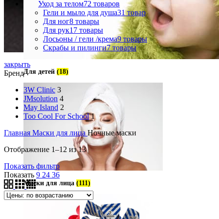
Уход за телом
72 товаров
Гели и мыло для душа
31 товар
Для ног
8 товары
Для рук
17 товары
Лосьоны / гели /крема
9 товары
Скрабы и пилинги
7 товары
закрыть
Для детей
(18)
Бренд
3W Clinic
3
JMsolution
4
May Island
2
Too Cool For School
1
Главная
Маски для лица
Ночные маски
Отображение 1–12 из 13
Показать фильтр
Показать
9
24
36
Маски для лица
(111)