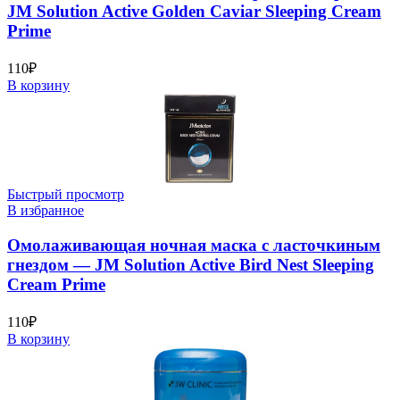
JM Solution Active Golden Caviar Sleeping Cream
Prime
110
₽
В корзину
Быстрый просмотр
В избранное
Омолаживающая ночная маска с ласточкиным
гнездом — JM Solution Active Bird Nest Sleeping
Cream Prime
110
₽
В корзину