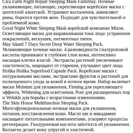
Cica Farm Night Repair Sleeping Mask FarmStay. Ночные
увлажняющие, питающие, укрепляющие корейские маски с
центеллой азиатской. Устраняют воспаления, заживляют
раны, борются против акне. Подходят для чувствительной и
проблемной кожи.
Good Night White Sleeping Mask корейской компании Mizon.
Осветляющие маски для выравнивания тона лица: устранения
покраснений, веснушек, пигментных пятен.
May Island 7 Days Secret Deep Water Sleeping Pack.
Увлажняющие ночные маски. 4 разновидности гиалуроновой
кислоты проникают в глубокие слои кожи, интенсивно
насыщая клетки влагой. Экстракты растений увеличивают
эластичность, защищают от старения, улучшают цвет лица.
Holika Holika Superfood Capsule Pack. Корейские маски с
натуральными маслами, экстрактами фруктов и растений для
полноценного ухода за кожей в ночное время. Набор включает
маски Moisture для увлажнения, Firming для укрепляющего
эффекта, Whitening для осветления, Pore для расширенных пор
и Wrinkle для борьбы с возрастными изменениями.
The Skin House Multifunction Sleeping Pack.
Многофункциональные ночные маски для увлажнения,
питания, восстановления кожи. Масло ши и макадамии
насыщают питательными компонентами, ускоряют процессы
регенерации. Гиалуроновая кислота заботится об увлажнении.
Коллаген делает кожу упругой и эластичной.