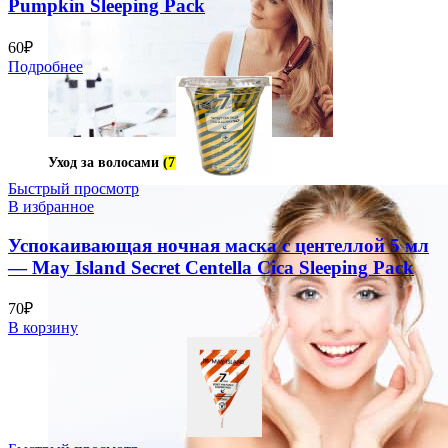
Pumpkin Sleeping Pack
60
₽
Подробнее
Уход за волосами
(77)
Быстрый просмотр
В избранное
Успокаивающая ночная маска с центеллой 5 мл
— May Island Secret Centella Cica Sleeping Pack
70
₽
В корзину