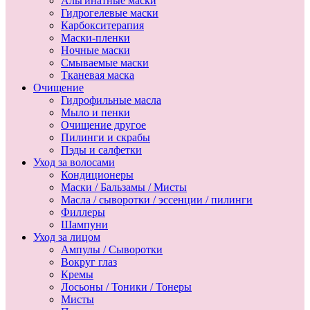
Альгинатные маски
Гидрогелевые маски
Карбокситерапия
Маски-пленки
Ночные маски
Смываемые маски
Тканевая маска
Очищение
Гидрофильные масла
Мыло и пенки
Очищение другое
Пилинги и скрабы
Пэды и салфетки
Уход за волосами
Кондиционеры
Маски / Бальзамы / Мисты
Масла / сыворотки / эссенции / пилинги
Филлеры
Шампуни
Уход за лицом
Ампулы / Сыворотки
Вокруг глаз
Кремы
Лосьоны / Тоники / Тонеры
Мисты