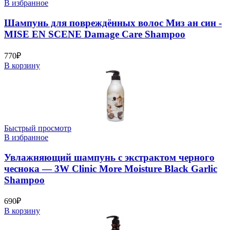
В избранное
Шампунь для повреждённых волос Миз ан син -
MISE EN SCENE Damage Care Shampoo
770
₽
В корзину
Быстрый просмотр
В избранное
Увлажняющий шампунь с экстрактом черного
чеснока — 3W Clinic More Moisture Black Garlic
Shampoo
690
₽
В корзину