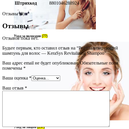
Штрихкод
8801046288924
Отзывы (0)
Отзывы
Уход за волосами
(77)
Отзывов пока нет.
Будьте первым, кто оставил отзыв на “Ревитализирующий
шампунь для волос — KeraSys Revitalizing Shampoo”
Ваш адрес email не будет опубликован.
Обязательные поля
помечены
*
Ваша оценка
*
Ваш отзыв
*
Уход за лицом
(237)