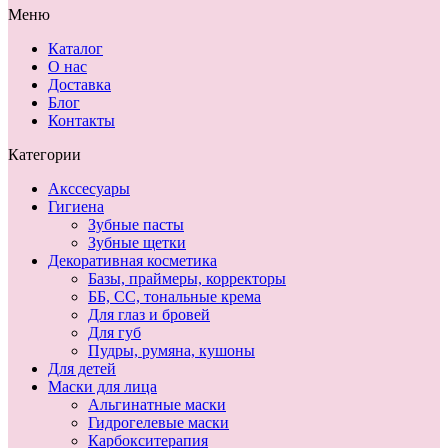
Меню
Каталог
О нас
Доставка
Блог
Контакты
Категории
Акссесуары
Гигиена
Зубные пасты
Зубные щетки
Декоративная косметика
Базы, праймеры, корректоры
ББ, СС, тональные крема
Для глаз и бровей
Для губ
Пудры, румяна, кушоны
Для детей
Маски для лица
Альгинатные маски
Гидрогелевые маски
Карбокситерапия