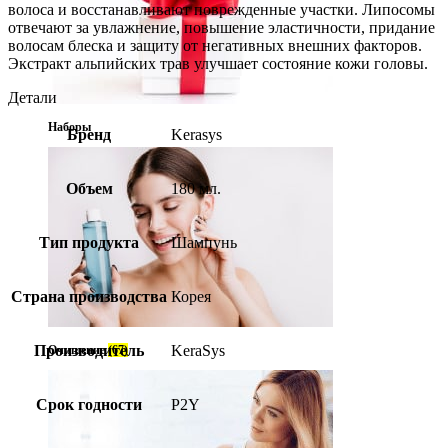
волоса и восстанавливают поврежденные участки. Липосомы
отвечают за увлажнение, повышение эластичности, придание
волосам блеска и защиту от негативных внешних факторов.
Экстракт альпийских трав улучшает состояние кожи головы.
Детали
Наборы
Бренд
Kerasys
Объем
180 мл.
Тип продукта
Шампунь
Страна производства
Корея
Производитель
KeraSys
Очищение
(67)
Срок годности
P2Y