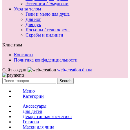
Эссенции / Эмульсии
Уход за телом
Гели и мыло для душа
Для ног
Для рук
Лосьоны / гели /крема
Скрабы и пилинги
Клиентам
Контакты
Политика конфиденциальности
Сайт создан
web-creation.dn.ua
Search
Меню
Категории
Акссесуары
Для детей
Декоративная косметика
Гигиена
Маски для лица