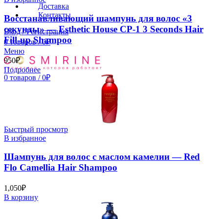
Доставка
Контакты
Восстанавливающий шампунь для волос «3
секунды» — Esthetic House CP-1 3 Seconds Hair
Вход / Регистрация
Fill-up Shampoo
0
товаров
/
0
₽
Меню
950
₽
Подробнее
0
товаров
/
0
₽
Быстрый просмотр
В избранное
Шампунь для волос с маслом камелии — Red
Flo Camellia Hair Shampoo
1,050
₽
В корзину