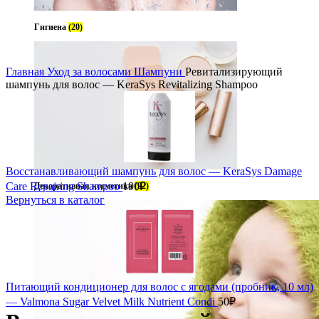
Гигиена
(20)
Главная
Уход за волосами
Шампуни
Ревитализирующий
шампунь для волос — KeraSys Revitalizing Shampoo
Восстанавливающий шампунь для волос — KeraSys Damage
Care Repairing Shampoo
190
₽
Декоративная косметика
(92)
Вернуться в каталог
Питающий кондиционер для волос с ягодами (пробник, 10 мл)
— Valmona Sugar Velvet Milk Nutrient Condi
50
₽