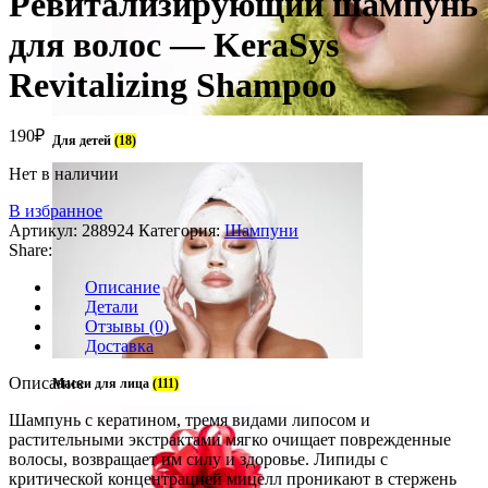
Ревитализирующий шампунь
для волос — KeraSys
Revitalizing Shampoo
190
₽
Для детей
(18)
Нет в наличии
В избранное
Артикул:
288924
Категория:
Шампуни
Share:
Описание
Детали
Отзывы (0)
Доставка
Описание
Маски для лица
(111)
Шампунь с кератином, тремя видами липосом и
растительными экстрактами мягко очищает поврежденные
волосы, возвращает им силу и здоровье. Липиды с
критической концентрацией мицелл проникают в стержень