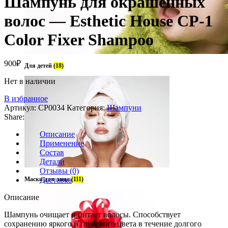
Шампунь для окрашенных
волос — Esthetic House CP-1
Color Fixer Shampoo
900
₽
Для детей
(18)
Нет в наличии
В избранное
Артикул:
CP0034
Категория:
Шампуни
Share:
Описание
Применение
Состав
Детали
Отзывы (0)
Маски для лица
Доставка
(111)
Описание
Шампунь очищает и питает волосы. Способствует
сохранению яркого и глубокого цвета в течение долгого