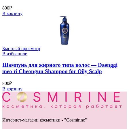
800
₽
В корзину
Быстрый просмотр
В избранное
Шампунь для жирного типа волос — Daenggi
meo ri Cheongun Shampoo for Oily Scalp
800
₽
В корзину
Интернет-магазин косметики - "Cosmirine"