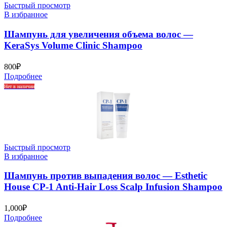
Быстрый просмотр
В избранное
Шампунь для увеличения объема волос —
KeraSys Volume Clinic Shampoo
800
₽
Подробнее
Нет в наличии
Быстрый просмотр
В избранное
Шампунь против выпадения волос — Esthetic
House CP-1 Anti-Hair Loss Scalp Infusion Shampoo
1,000
₽
Подробнее