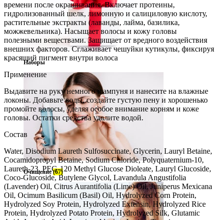
времени после окрашивания. Включает протеины,
гидролизованный шелк, лимонную и салициловую кислоту,
растительные экстракты (лаванды, лайма, базилика,
можжевельника). Насыщает волосы и кожу головы
полезными веществами. Защищает от вредного воздействия
внешних факторов. Сглаживает чешуйки кутикулы, фиксируя
красящий пигмент внутри волоса
Наборы
Применение
Выдавите на руку немного шампуня и нанесите на влажные
локоны. Добавьте воды, создайте густую пену и хорошенько
промойте волосы, уделяя особое внимание корням и коже
головы. Остатки средства удалите водой.
Состав
Water, Disodium Laureth Sulfosuccinate, Glycerin, Lauryl Betaine,
Cocamidopropyl Betaine, Sodium Chloride, Polyquaternium-10,
Laureth-23, PEG-120 Methyl Glucose Dioleate, Lauryl Glucoside,
Очищение
(67)
Coco-Glucoside, Butylene Glycol, Lavandula Angustifolia
(Lavender) Oil, Citrus Aurantifolia (Lime) Oil, Juniperus Mexicana
Oil, Ocimum Basilicum (Basil) Oil, Hydrolyzed Corn Protein,
Hydrolyzed Soy Protein, Hydrolyzed Extensin, Hydrolyzed Rice
Protein, Hydrolyzed Potato Protein, Hydrolyzed Silk, Glutamic