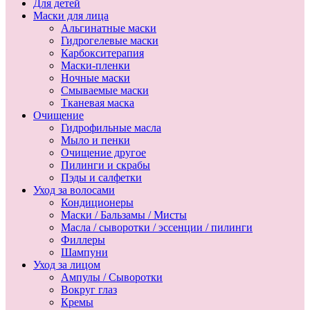
Для детей
Маски для лица
Альгинатные маски
Гидрогелевые маски
Карбокситерапия
Маски-пленки
Ночные маски
Смываемые маски
Тканевая маска
Очищение
Гидрофильные масла
Мыло и пенки
Очищение другое
Пилинги и скрабы
Пэды и салфетки
Уход за волосами
Кондиционеры
Маски / Бальзамы / Мисты
Масла / сыворотки / эссенции / пилинги
Филлеры
Шампуни
Уход за лицом
Ампулы / Сыворотки
Вокруг глаз
Кремы