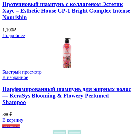
Протеиновый шампунь с коллагеном Эстетик
Хаус – Esthetic House CP-1 Bright Complex Intense
Nourishin
1,100
₽
Подробнее
Быстрый просмотр
В избранное
Парфюмированный шампунь для жирных волос
— KeraSys Blooming & Flowery Perfumed
Shampoo
880
₽
В корзину
Нет в наличии