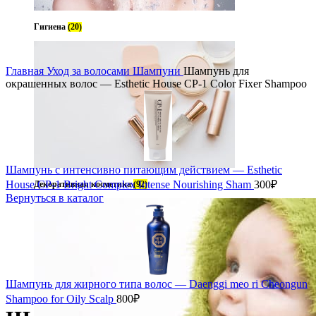
Гигиена
(20)
Увеличить
Главная
Уход за волосами
Шампуни
Шампунь для
окрашенных волос — Esthetic House CP-1 Color Fixer Shampoo
Шампунь с интенсивно питающим действием — Esthetic
House CP-1 Bright Complex Intense Nourishing Sham
300
₽
Декоративная косметика
(92)
Вернуться в каталог
Шампунь для жирного типа волос — Daenggi meo ri Cheongun
Shampoo for Oily Scalp
800
₽