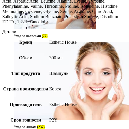
Acid, Aspartic Acid, Leucine, Alanine, Lysine, Tyrosine,
Phenylalanine, Valine, Threonine, Proline, Isoleucine, Histidine,
Methionine, Cysteine, Glycine, Serine, Arginine, Citric Acid,
Salicylic Acid, Sodium Benzoate, Potassium Sorbate, Disodium
EDTA, 1,2-Hexanediol.
Детали
Уход за волосами
(77)
Бренд
Esthetic House
Объем
300 мл
Тип продукта
Шампунь
Страна производства
Корея
Производитель
Esthetic House
Срок годности
P2Y
Уход за лицом
(237)