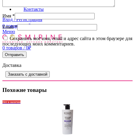
Доставка
Контакты
Имя
*
Вход / Регистрация
0
товаров
/
0
₽
Email
*
Меню
Сохранить моё имя, email и адрес сайта в этом браузере для
последующих моих комментариев.
0
товаров
/
0
₽
Доставка
Заказать с доставкой
Похожие товары
Нет в наличии