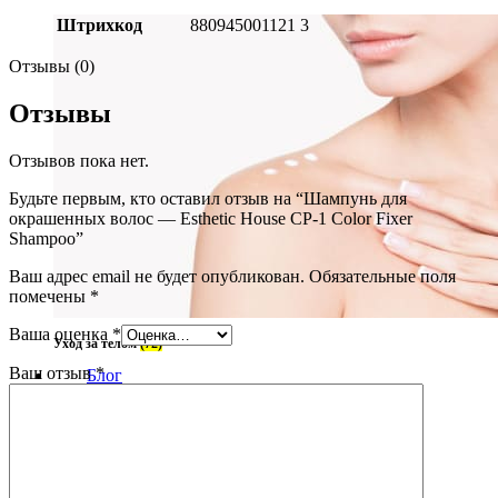
Штрихкод
880945001121 3
Отзывы (0)
Отзывы
Отзывов пока нет.
Будьте первым, кто оставил отзыв на “Шампунь для
окрашенных волос — Esthetic House CP-1 Color Fixer
Shampoo”
Ваш адрес email не будет опубликован.
Обязательные поля
помечены
*
Ваша оценка
*
Уход за телом
(72)
Ваш отзыв
*
Блог
О нас