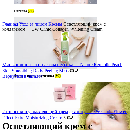
Гигиена
(20)
Главная
Уход за лицом
Кремы
Осветляющий крем с
коллагеном — 3W Clinic Collagen Whitening Cream
Мист-пилинг с экстрактом персика — Nature Republic Peach
Skin Smoothing Body Peeling Mist
800
₽
Вернуться в каталог
Декоративная косметика
(92)
Интенсивно увлажняющий крем для лица — 3W Clinic Flower
Effect Extra Moisturizing Cream
500
₽
Осветляющий крем с