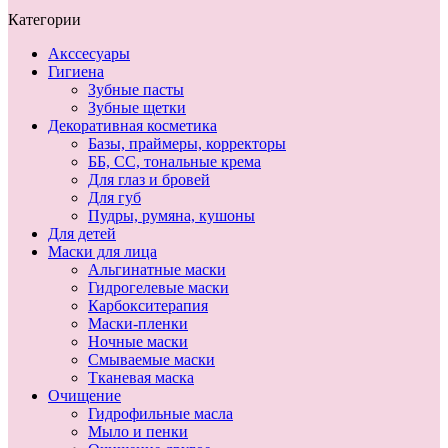
Категории
Акссесуары
Гигиена
Зубные пасты
Зубные щетки
Декоративная косметика
Базы, праймеры, корректоры
ББ, СС, тональные крема
Для глаз и бровей
Для губ
Пудры, румяна, кушоны
Для детей
Маски для лица
Альгинатные маски
Гидрогелевые маски
Карбокситерапия
Маски-пленки
Ночные маски
Смываемые маски
Тканевая маска
Очищение
Гидрофильные масла
Мыло и пенки