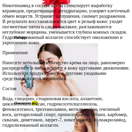
Никотинамид в составе крема стимулирует выработку
керамидов, предотвращает дегидратацию, ускоряет клеточный
обмен веществ. Устраняет шелушения, снимает раздражения.
В результате восстанавливается цвет и рельеф кожи: уходят
пигментные пятна и следы постакне, разглаживаются
неглубокие морщины, уменьшается глубина кожных складок.
Гидролизированный коллаген способствует омоложению и
Наборы
укреплению кожи.
Применение
Нанесите небольшое количество крема на лицо, равномерно
распределите и мягко вотрите в кожу круговыми движениями.
Используйте продукт вместе с другими уходовыми
средствами из этой же линейки.
Состав
Вода, глицерин, стеариновая кислота, аллантоин,
Очищение
(67)
циклопентасилоксан, гидроксиэтилцеллюлоза,
феноксиэтанол, триэтаноламин, метилпарабен, пчелиный
воск, цетеариловый спирт, пропилпарабен, бетаин, карбомер,
сквалан, диметикон, лаурет-7, никотинамид, полиакриламид,
гидролизованный коллаген.