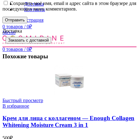
Сохранить моё имя, email и адрес сайта в этом браузере для
Доставка
последующих моих комментариев.
Контакты
Вход / Регистрация
0
товаров
/
0
₽
Доставка
Меню
Заказать с доставкой
0
товаров
/
0
₽
Похожие товары
Быстрый просмотр
В избранное
Крем для лица с коллагеном — Enough Collagen
Whitening Moisture Cream 3 in 1
500
₽