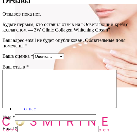
Отзывы
Отзывов пока нет.
Будьте первым, кто оставил отзыв на “Осветляющий крем с
коллагеном — 3W Clinic Collagen Whitening Cream”
Ваш адрес email не будет опубликован.
Обязательные поля
помечены
*
Ваша оценка
*
Ваш отзыв
*
Уход за телом
(72)
Блог
О нас
Имя
*
Email
*