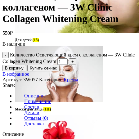
коллагеном — 3W Clinic
Collagen Whitening Cream
550
₽
Для детей
(18)
В наличии
Количество Осветляющий крем с коллагеном — 3W Clinic
Collagen Whitening Cream
В корзину
Купить сейчас
В избранное
Артикул:
3W057
Категория:
Кремы
Share:
Описание
Применение
Состав
Маски для лица
(111)
Детали
Отзывы (0)
Доставка
Описание