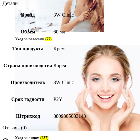
Детали
Бренд
3W Clinic
Объем
60 мл
Уход за волосами
(77)
Тип продукта
Крем
Страна производства
Корея
Производитель
3W Clinic
Срок годности
P2Y
Штрихкод
8809305083143
Отзывы (0)
Уход за лицом
(237)