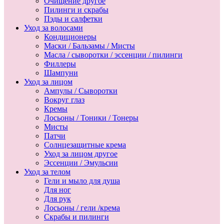
Очищение другое
Пилинги и скрабы
Пэды и салфетки
Уход за волосами
Кондиционеры
Маски / Бальзамы / Мисты
Масла / сыворотки / эссенции / пилинги
Филлеры
Шампуни
Уход за лицом
Ампулы / Сыворотки
Вокруг глаз
Кремы
Лосьоны / Тоники / Тонеры
Мисты
Патчи
Солнцезащитные крема
Уход за лицом другое
Эссенции / Эмульсии
Уход за телом
Гели и мыло для душа
Для ног
Для рук
Лосьоны / гели /крема
Скрабы и пилинги