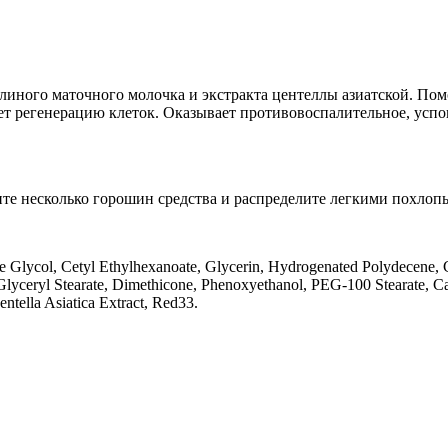
линого маточного молочка и экстракта центеллы азиатской. По
ет регенерацию клеток. Оказывает противовоспалительное, усп
те несколько горошин средства и распределите легкими похл
 Glycol, Cetyl Ethylhexanoate, Glycerin, Hydrogenated Polydecene, C
 Glyceryl Stearate, Dimethicone, Phenoxyethanol, PEG-100 Stearate, C
tella Asiatica Extract, Red33.