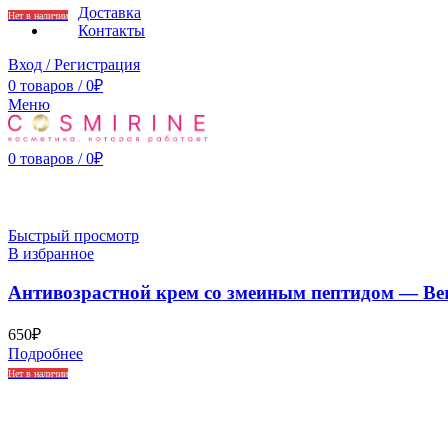
Доставка
Нет в наличии
Контакты
Вход / Регистрация
0
товаров
/
0
₽
Меню
0
товаров
/
0
₽
Быстрый просмотр
В избранное
Антивозрастной крем со змеиным пептидом — Be
650
₽
Подробнее
Нет в наличии