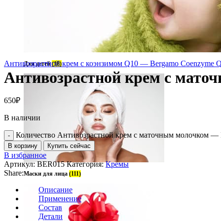
Антивозрастной крем с коэнзимом Q10 — Bergamo Coenzyme 
Для детей
(18)
Антивозрастной крем с маточ
650
₽
В наличии
Количество Антивозрастной крем с маточным молочком — B
В корзину
Купить сейчас
В избранное
Артикул:
BER015
Категория:
Кремы
Share:
Маски для лица
(111)
Описание
Применение
Состав
Детали