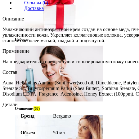
Отзывы (0)
Доставка
Описание
Увлажняющий антивозрастной крем создан на основе меда, пче
увлажненности кожи. Укрепляет коллагеновые волокна, ускоря
Наборы
становится более мягкой, гладкой и подтянутой.
Применение
На предварительно очищенную и тонизированную кожу нанеси
Состав
Aqua, Helianthus Annuus (Sunflower)seed oil, Dimethicone, Butylene
Stearate SE, Butyrospermum Parkii (Shea Butter), Sorbitan Stearate,
Disodium EDTA, Fragrance, Adenosine, Honey Extract (100ppm), Cen
Детали
Очищение
(67)
Бренд
Bergamo
Объем
50 мл