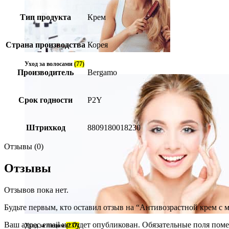
Тип продукта
Крем
Страна производства
Корея
Уход за волосами
(77)
Производитель
Bergamo
Срок годности
P2Y
Штрихкод
8809180018230
Отзывы (0)
Отзывы
Отзывов пока нет.
Будьте первым, кто оставил отзыв на “Антивозрастной крем с 
Ваш адрес email не будет опубликован.
Обязательные поля пом
Уход за лицом
(237)