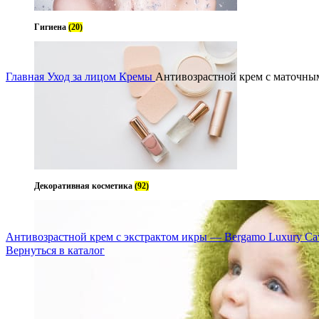
Гигиена
(20)
Увеличить
Главная
Уход за лицом
Кремы
Антивозрастной крем с маточным
Декоративная косметика
(92)
Антивозрастной крем с экстрактом икры — Bergamo Luxury Ca
Вернуться в каталог