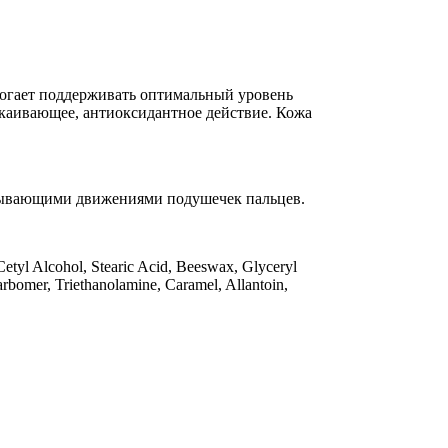
могает поддерживать оптимальный уровень
окаивающее, антиоксидантное действие. Кожа
опывающими движениями подушечек пальцев.
etyl Alcohol, Stearic Acid, Beeswax, Glyceryl
arbomer, Triethanolamine, Caramel, Allantoin,