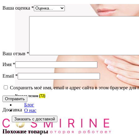
Ваша оценка
*
Ваш отзыв
*
Имя
*
Email
*
Сохранить моё имя, email и адрес сайта в этом браузере д
Уход за телом
(72)
Блог
Доставка
О нас
Заказать с доставкой
Похожие товары