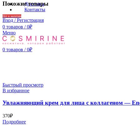
Похожие товары
Доставка
Контакты
Нет в наличии
Вход / Регистрация
0
товаров
/
0
₽
Меню
0
товаров
/
0
₽
Быстрый просмотр
В избранное
Увлажняющий крем для лица с коллагеном — Enoug
370
₽
Подробнее