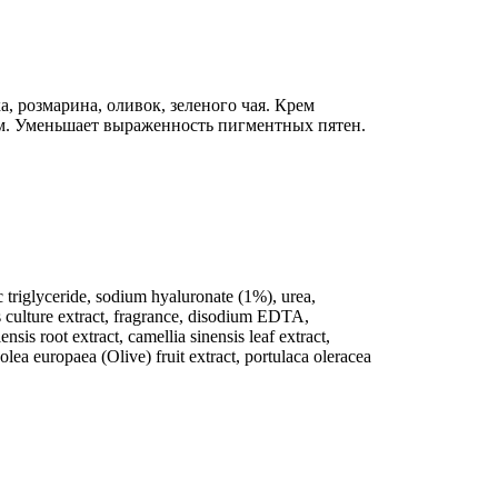
а, розмарина, оливок, зеленого чая. Крем
ем. Уменьшает выраженность пигментных пятен.
ic triglyceride, sodium hyaluronate (1%), urea,
s culture extract, fragrance, disodium EDTA,
sis root extract, camellia sinensis leaf extract,
olea europaea (Olive) fruit extract, portulaca oleracea