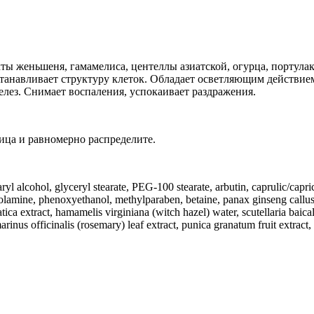
кты женьшеня, гамамелиса, центеллы азиатской, огурца, портулак
сстанавливает структуру клеток. Обладает осветляющим действи
лез. Снимает воспаления, успокаивает раздражения.
ица и равномерно распределите.
aryl alcohol, glyceryl stearate, PEG-100 stearate, arbutin, caprulic/capr
anolamine, phenoxyethanol, methylparaben, betaine, panax ginseng callu
ca extract, hamamelis virginiana (witch hazel) water, scutellaria baicalen
inus officinalis (rosemary) leaf extract, punica granatum fruit extract, 