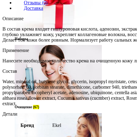
Отзывы (0)
Доставка
Описание
В состав крема входит гиалуроновая кислота, аденозин, экстра
глубоко увлажняет кожу, укрепляет коллагеновые волокна, во
Наборы
Делает тон кожи более ровным. Нормализует работу сальных же
Применение
Нанесите необходимое количество крема на очищенную кожу л
Состав
Water, mineral oil, butylene glycol, glycerin, isopropyl myristate, cete
polysorbate 60, sorbitan stearate, dimethicone, carbomer 940, trieth
propylparaben tocopheryl acetate, adenosine, ubiquinone, centella asiati
althaea rosea flower extract, Cucumis sativus (cucmber) extract, Rosmar
extract.
Очищение
(67)
Детали
Бренд
Ekel