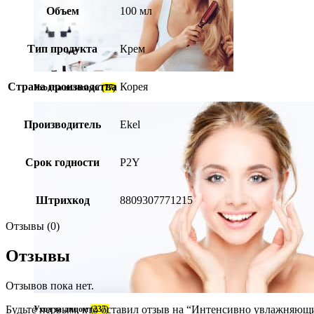
Объем
100 мл
Тип продукта
Крем
Страна производства
Корея
Уход за волосами
(77)
Производитель
Ekel
Срок годности
P2Y
Штрихкод
8809307771215
Отзывы (0)
Отзывы
Отзывов пока нет.
Будьте первым, кто оставил отзыв на “Интенсивно увлажняющий
Уход за лицом
(237)