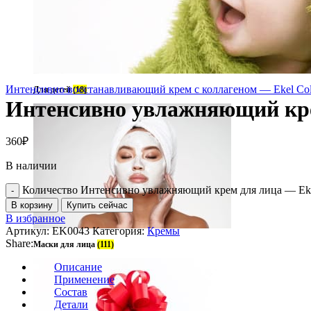
Интенсивно восстанавливающий крем с коллагеном — Ekel Coll
Для детей
(18)
Интенсивно увлажняющий крем
360
₽
В наличии
Количество Интенсивно увлажняющий крем для лица — Ekel 
В корзину
Купить сейчас
В избранное
Артикул:
EK0043
Категория:
Кремы
Share:
Маски для лица
(111)
Описание
Применение
Состав
Детали