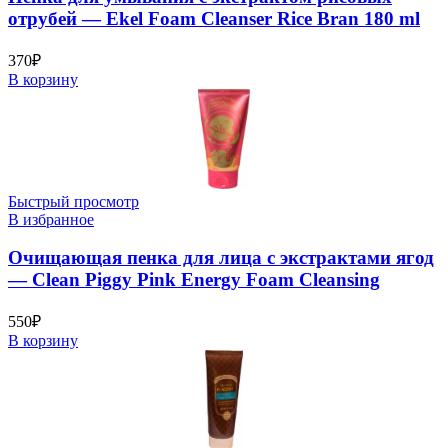
отрубей — Ekel Foam Cleanser Rice Bran 180 ml
370
₽
В корзину
Быстрый просмотр
В избранное
Очищающая пенка для лица с экстрактами ягод
— Clean Piggy Pink Energy Foam Cleansing
550
₽
В корзину