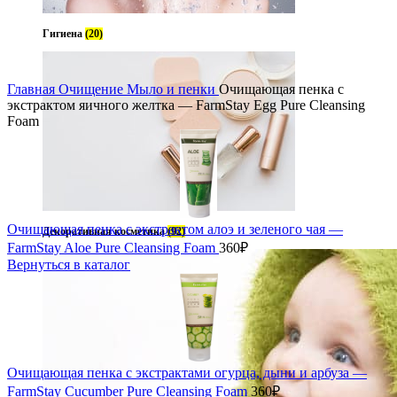
Гигиена
(20)
ь
Главная
Очищение
Мыло и пенки
Очищающая пенка с
экстрактом яичного желтка — FarmStay Egg Pure Cleansing
Foam
Очищающая пенка с экстрактом алоэ и зеленого чая —
Декоративная косметика
(92)
FarmStay Aloe Pure Cleansing Foam
360
₽
Вернуться в каталог
Очищающая пенка с экстрактами огурца, дыни и арбуза —
FarmStay Cucumber Pure Cleansing Foam
360
₽