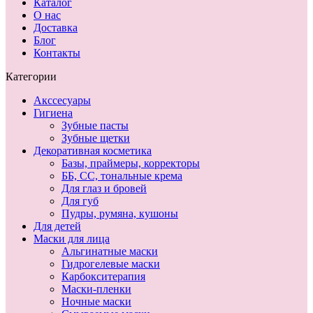
Каталог
О нас
Доставка
Блог
Контакты
Категории
Акссесуары
Гигиена
Зубные пасты
Зубные щетки
Декоративная косметика
Базы, праймеры, корректоры
ББ, СС, тональные крема
Для глаз и бровей
Для губ
Пудры, румяна, кушоны
Для детей
Маски для лица
Альгинатные маски
Гидрогелевые маски
Карбокситерапия
Маски-пленки
Ночные маски