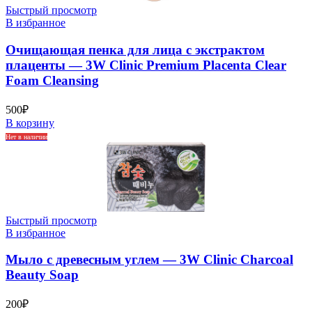
Быстрый просмотр
В избранное
Очищающая пенка для лица с экстрактом
плаценты — 3W Clinic Premium Placenta Clear
Foam Cleansing
500
₽
В корзину
Нет в наличии
Быстрый просмотр
В избранное
Мыло с древесным углем — 3W Clinic Charcoal
Beauty Soap
200
₽