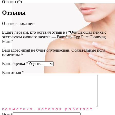
Отзывы (0)
Отзывы
Отзывов пока нет.
Будьте первым, кто оставил отзыв на “Очищающая пенка с
экстрактом яичного желтка — FarmStay Egg Pure Cleansing
Foam”
Ваш адрес email не будет опубликован.
Обязательные поля
помечены
*
Ваша оценка
*
Ваш отзыв
*
Уход за телом
(72)
Блог
О нас
Имя
*