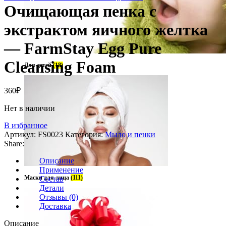
Очищающая пенка с
экстрактом яичного желтка
— FarmStay Egg Pure
Cleansing Foam
Для детей
(18)
360
₽
Нет в наличии
В избранное
Артикул:
FS0023
Категория:
Мыло и пенки
Share:
Описание
Применение
Маски для лица
(111)
Состав
Детали
Отзывы (0)
Доставка
Описание