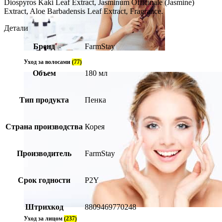
Diospyros Kaki Leaf Extract, Jasminum Officinale (Jasmine)
Extract, Aloe Barbadensis Leaf Extract, Fragrance.
Детали
Бренд
FarmStay
Уход за волосами
(77)
Объем
180 мл
Тип продукта
Пенка
Страна производства
Корея
Производитель
FarmStay
Срок годности
P2Y
Штрихкод
8809469770248
Уход за лицом
(237)