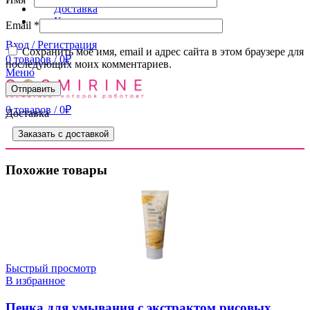
Доставка
Контакты
Email
*
Вход / Регистрация
Сохранить моё имя, email и адрес сайта в этом браузере для
0
товаров
/
0
₽
последующих моих комментариев.
Меню
0
товаров
/
0
₽
Доставка
Заказать с доставкой
Похожие товары
Быстрый просмотр
В избранное
Пенка для умывания с экстрактом рисовых