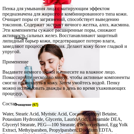
Пенка для умывания лица с матирующим эффектом
предназначена для жирного и комбинированного типа кожи.
Очищает поры от загрязнений, способствует выведению
токсинов. Содержит экстракт яичного желтка, алоэ, жасмина.
Эти компоненты сужают расширенные поры, снижают
активность сальных желез. Восстанавливают защитный
Наборы
липидный барьер кожи, предотвращают потерю влаги,
замедляют процессы старения. Делают кожу более гладкой и
упругой.
Применение
Выдавите немного пенки и нанесите на влажное лицо.
Помассируйте несколько минут, чтобы активные компоненты
смогли проникнуть в кожу. Затем умойтесь водой. Пенку
можно использовать дважды в день во время ухаживающих
процедур.
Состав
Очищение
(67)
Water, Stearic Acid, Myristic Acid, Cocamidopropyl Betaine,
Potassium Hydroxide, Glycerin, Lauric Acid, Lauramide DEA,
Glyceryl Stearate, PEG—100 Stearate, Phenoxyethanol, Egg Yolk
Extract, Methyiparaben, Propylparaben, Disodium EDTA,