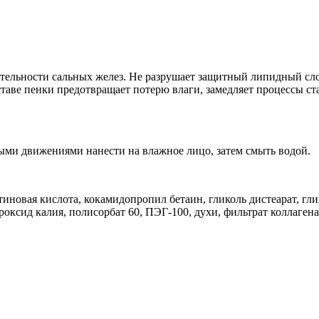
ятельности сальных желез. Не разрушает защитный липидный сл
ставе пенки предотвращает потерю влаги, замедляет процессы ста
ыми движениями нанести на влажное лицо, затем смыть водой.
тиновая кислота, кокамидопропил бетаин, гликоль дистеарат, гли
оксид калия, полисорбат 60, ПЭГ-100, духи, фильтрат коллагена 