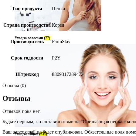
Тип продукта
Пенка
Страна производства
Корея
Уход за волосами
(77)
Производитель
FarmStay
Срок годности
P2Y
Штрихкод
8809317289472
Отзывы (0)
Отзывы
Отзывов пока нет.
Будьте первым, кто оставил отзыв на “Очищающая пенка с колла
Ваш адрес email не будет опубликован.
Обязательные поля пом
Уход за лицом
(237)