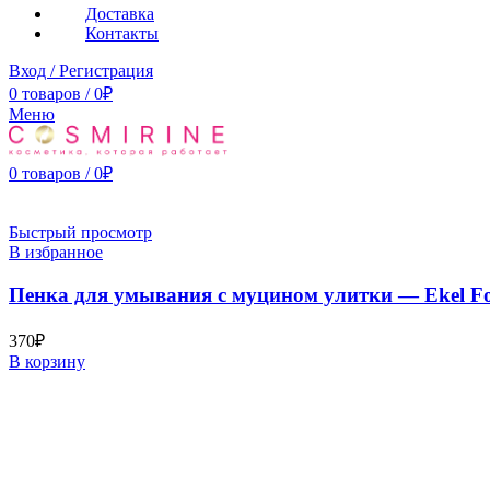
Доставка
Контакты
Вход / Регистрация
0
товаров
/
0
₽
Меню
0
товаров
/
0
₽
Быстрый просмотр
В избранное
Пенка для умывания с муцином улитки — Ekel Foa
370
₽
В корзину