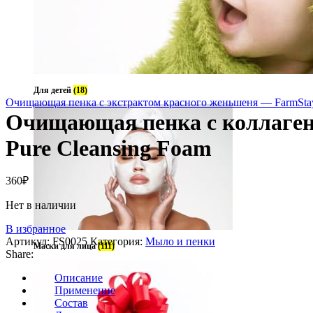
Для детей
(18)
Очищающая пенка с экстрактом красного женьшеня — FarmStay
Очищающая пенка с коллагено
Pure Cleansing Foam
360
₽
Нет в наличии
В избранное
Артикул:
FS0025
Категория:
Мыло и пенки
Маски для лица
(111)
Share:
Описание
Применение
Состав