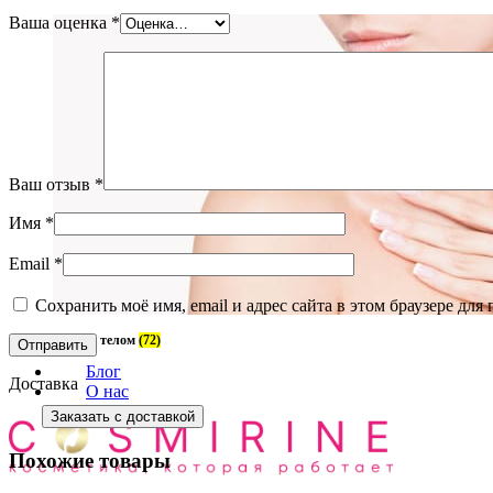
Ваша оценка
*
Ваш отзыв
*
Имя
*
Email
*
Сохранить моё имя, email и адрес сайта в этом браузере д
Уход за телом
(72)
Блог
Доставка
О нас
Заказать с доставкой
Похожие товары