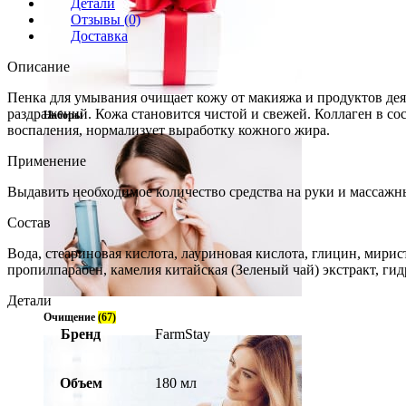
Детали
Отзывы (0)
Доставка
Описание
Пенка для умывания очищает кожу от макияжа и продуктов де
раздражений. Кожа становится чистой и свежей. Коллаген в со
Наборы
воспаления, нормализует выработку кожного жира.
Применение
Выдавить необходимое количество средства на руки и массажн
Состав
Вода, стеариновая кислота, лауриновая кислота, глицин, мирис
пропилпарабен, камелия китайская (Зеленый чай) экстракт, гидр
Детали
Очищение
(67)
Бренд
FarmStay
Объем
180 мл