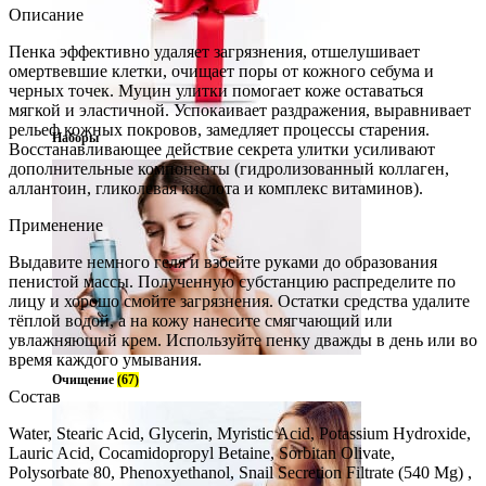
Описание
Пенка эффективно удаляет загрязнения, отшелушивает
омертвевшие клетки, очищает поры от кожного себума и
черных точек. Муцин улитки помогает коже оставаться
мягкой и эластичной. Успокаивает раздражения, выравнивает
рельеф кожных покровов, замедляет процессы старения.
Наборы
Восстанавливающее действие секрета улитки усиливают
дополнительные компоненты (гидролизованный коллаген,
аллантоин, гликолевая кислота и комплекс витаминов).
Применение
Выдавите немного геля и взбейте руками до образования
пенистой массы. Полученную субстанцию распределите по
лицу и хорошо смойте загрязнения. Остатки средства удалите
тёплой водой, а на кожу нанесите смягчающий или
увлажняющий крем. Используйте пенку дважды в день или во
время каждого умывания.
Очищение
(67)
Состав
Water, Stearic Acid, Glycerin, Myristic Acid, Potassium Hydroxide,
Lauric Acid, Cocamidopropyl Betaine, Sorbitan Olivate,
Polysorbate 80, Phenoxyethanol, Snail Secretion Filtrate (540 Mg) ,