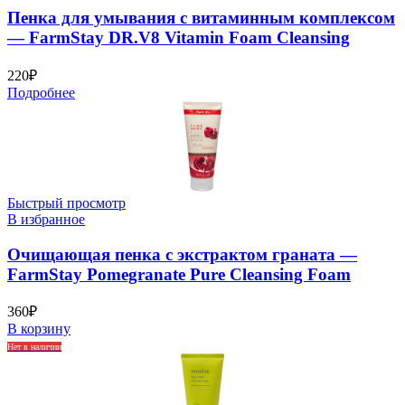
Пенка для умывания с витаминным комплексом
— FarmStay DR.V8 Vitamin Foam Cleansing
220
₽
Подробнее
Быстрый просмотр
В избранное
Очищающая пенка с экстрактом граната —
FarmStay Pomegranate Pure Cleansing Foam
360
₽
В корзину
Нет в наличии