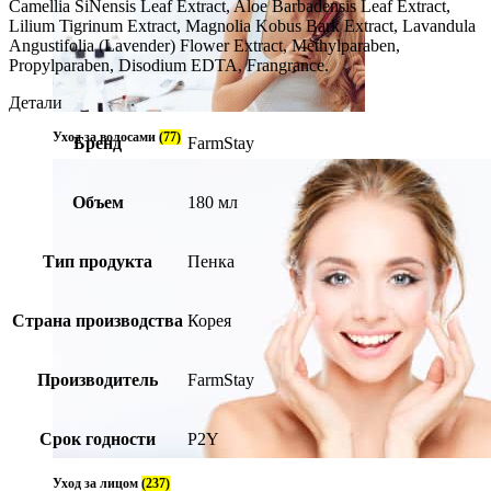
Camellia SiNensis Leaf Extract, Aloe Barbadensis Leaf Extract,
Lilium Tigrinum Extract, Magnolia Kobus Bark Extract, Lavandula
Angustifolia (Lavender) Flower Extract, Methylparaben,
Propylparaben, Disodium EDTA, Frangrance.
Детали
Уход за волосами
(77)
Бренд
FarmStay
Объем
180 мл
Тип продукта
Пенка
Страна производства
Корея
Производитель
FarmStay
Срок годности
P2Y
Уход за лицом
(237)