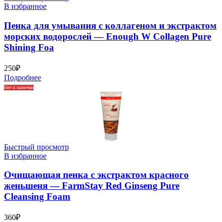
В избранное
Пенка для умывания с коллагеном и экстрактом
морских водорослей — Enough W Collagen Pure
Shining Foa
250
₽
Подробнее
Нет в наличии
Быстрый просмотр
В избранное
Очищающая пенка с экстрактом красного
женьшеня — FarmStay Red Ginseng Pure
Cleansing Foam
360
₽