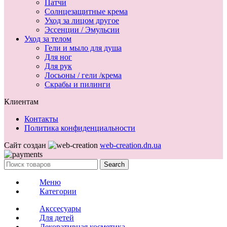
Патчи
Солнцезащитные крема
Уход за лицом другое
Эссенции / Эмульсии
Уход за телом
Гели и мыло для душа
Для ног
Для рук
Лосьоны / гели /крема
Скрабы и пилинги
Клиентам
Контакты
Политика конфиденциальности
Сайт создан
web-creation.dn.ua
Search
Меню
Категории
Акссесуары
Для детей
Декоративная косметика