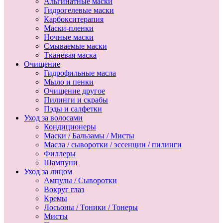
Альгинатные маски
Гидрогелевые маски
Карбокситерапия
Маски-пленки
Ночные маски
Смываемые маски
Тканевая маска
Очищение
Гидрофильные масла
Мыло и пенки
Очищение другое
Пилинги и скрабы
Пэды и салфетки
Уход за волосами
Кондиционеры
Маски / Бальзамы / Мисты
Масла / сыворотки / эссенции / пилинги
Филлеры
Шампуни
Уход за лицом
Ампулы / Сыворотки
Вокруг глаз
Кремы
Лосьоны / Тоники / Тонеры
Мисты