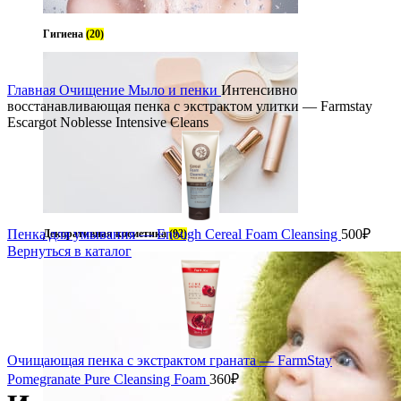
Гигиена
(20)
ь
Главная
Очищение
Мыло и пенки
Интенсивно
восстанавливающая пенка с экстрактом улитки — Farmstay
Escargot Noblesse Intensive Cleans
Пенка для умывания — Enough Cereal Foam Cleansing
500
₽
Декоративная косметика
(92)
Вернуться в каталог
Очищающая пенка с экстрактом граната — FarmStay
Pomegranate Pure Cleansing Foam
360
₽