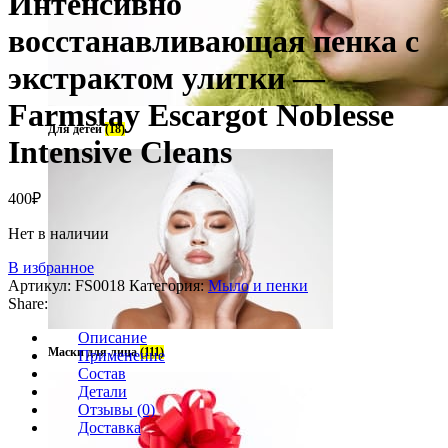
Интенсивно
восстанавливающая пенка с
экстрактом улитки —
Farmstay Escargot Noblesse
Для детей
(18)
Intensive Cleans
400
₽
Нет в наличии
В избранное
Артикул:
FS0018
Категория:
Мыло и пенки
Share:
Описание
Маски для лица
(111)
Применение
Состав
Детали
Отзывы (0)
Доставка