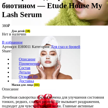
биотином — Etude House My
Lash Serum
380
₽
Для детей
(18)
Нет в наличии
В избранное
Артикул:
EH0011
Категория:
Для глаз и бровей
Share:
Описание
Применение
Состав
Детали
Отзывы (0)
Доставка
Маски для лица
(111)
Описание
Лечебная сыворотка предназначена для улучшения состояния
тонких, редких, слабых ресниц. Не вызывает раздражения,
подходит для чувствительной кожи. Главные активные