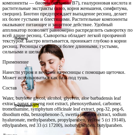
компоненты — биотин (витамин В7), гиалуроновая кислота и
растительные экстракты (алоэ, корня женьшеня, симфитума,
сверции). Биотин предупреждает выпадение ресниц, делает
их более густыми и блестящими. Растительные компоненты
оказывают питающее и защитное действие. Удобный
аппликатор позволяет равномерно распределить сыворотку по
всей длине ресниц. Сыворотка обладает легкой прозрачной
Наборы
текстурой. Быстро впитывается, проникает глубоко в корни
ресниц. Ресницы становятся более длинными, густыми,
сильными и шелковистыми.
Применение
Нанести утром и вечером на ресницы с помощью щеточки.
Может использоваться как база под тушь.
Состав
Water, butylene glycol, alcohol, glycerin, aloe barbadensis leaf
extract, panax ginseng root extract, phenoxyethanol, carbomer,
Очищение
(67)
tromethamine, symphytum officinale leaf extract, peg-32, peg-6,
disodium edta, benzophenone-5, swertia japonica extract, sodium
hyaluronate, methylparaben, propylparaben, yellow 5 (ci 19140),
ethylparaben, red 33 (ci 17200), isobutylparaben, butylparaben.