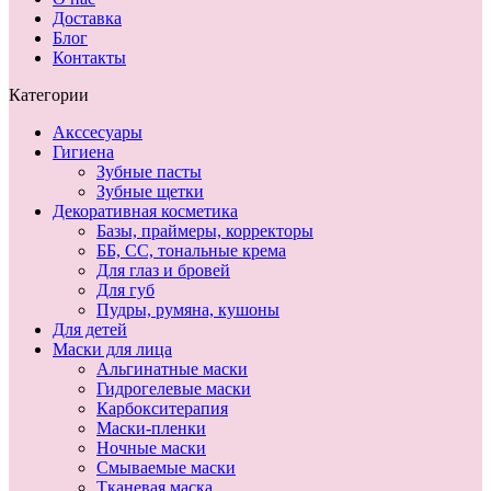
Доставка
Блог
Контакты
Категории
Акссесуары
Гигиена
Зубные пасты
Зубные щетки
Декоративная косметика
Базы, праймеры, корректоры
ББ, СС, тональные крема
Для глаз и бровей
Для губ
Пудры, румяна, кушоны
Для детей
Маски для лица
Альгинатные маски
Гидрогелевые маски
Карбокситерапия
Маски-пленки
Ночные маски
Смываемые маски
Тканевая маска