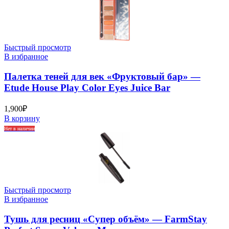
Быстрый просмотр
В избранное
Палетка теней для век «Фруктовый бар» —
Etude House Play Color Eyes Juice Bar
1,900
₽
В корзину
Нет в наличии
Быстрый просмотр
В избранное
Тушь для ресниц «Супер объём» — FarmStay