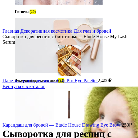
Гигиена
(20)
Главная
Декоративная косметика
Для глаз и бровей
Сыворотка для ресниц с биотином — Etude House My Lash
Serum
Палетка теней для век — Clio Pro Eye Palette
2,400
₽
Декоративная косметика
(92)
Вернуться в каталог
Карандаш для бровей — Etude House Drawing Eye Brow
250
₽
Сыворотка для ресниц с