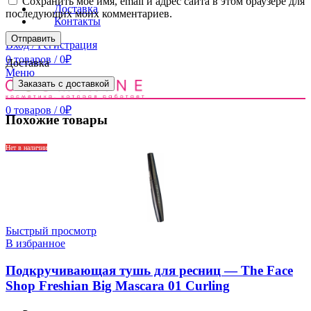
Сохранить моё имя, email и адрес сайта в этом браузере для
Доставка
последующих моих комментариев.
Контакты
Вход / Регистрация
0
товаров
/
0
₽
Доставка
Меню
Заказать с доставкой
0
товаров
/
0
₽
Похожие товары
Нет в наличии
Быстрый просмотр
В избранное
Подкручивающая тушь для ресниц — The Face
Shop Freshian Big Mascara 01 Curling