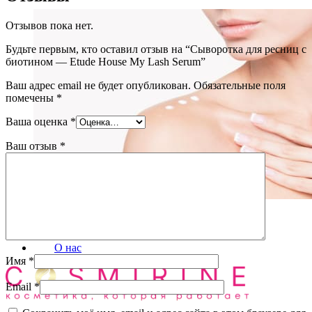
Отзывов пока нет.
Будьте первым, кто оставил отзыв на “Сыворотка для ресниц с
биотином — Etude House My Lash Serum”
Ваш адрес email не будет опубликован.
Обязательные поля
помечены
*
Ваша оценка
*
Ваш отзыв
*
Уход за телом
(72)
Блог
О нас
Имя
*
Email
*