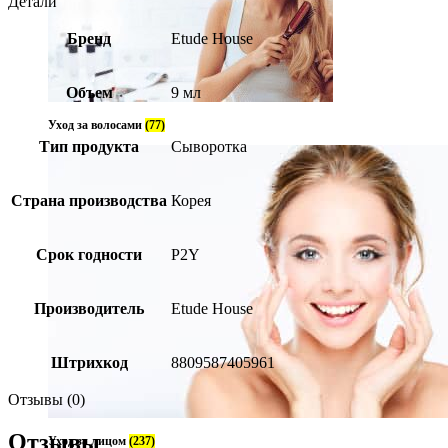
Детали
Бренд
Etude House
Объем
9 мл
Уход за волосами
(77)
Тип продукта
Сыворотка
Страна производства
Корея
Срок годности
P2Y
Производитель
Etude House
Штрихкод
8809587405961
Отзывы (0)
Отзывы
Уход за лицом
(237)