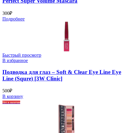
Perfect Super Volume Mascara
300
₽
Подробнее
Быстрый просмотр
В избранное
Подводка для глаз – Soft & Clear Eye Line Eye
Line (Squre) [3W Clinic]
500
₽
В корзину
Нет в наличии