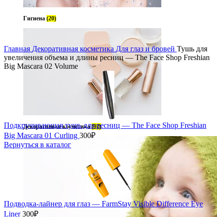
Гигиена
(20)
Увеличить
Главная
Декоративная косметика
Для глаз и бровей
Тушь для
увеличения объема и длины ресниц — The Face Shop Freshian
Big Mascara 02 Volume
Подкручивающая тушь для ресниц — The Face Shop Freshian
Декоративная косметика
(92)
Big Mascara 01 Curling
300
₽
Вернуться в каталог
Подводка-лайнер для глаз — FarmStay Visible Difference Eye
Liner
300
₽