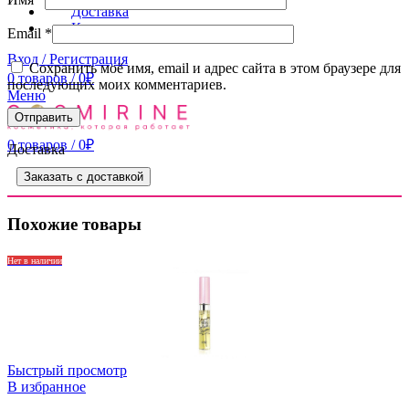
Доставка
Контакты
Email
*
Вход / Регистрация
Сохранить моё имя, email и адрес сайта в этом браузере для
0
товаров
/
0
₽
последующих моих комментариев.
Меню
0
товаров
/
0
₽
Доставка
Заказать с доставкой
Похожие товары
Нет в наличии
Быстрый просмотр
В избранное