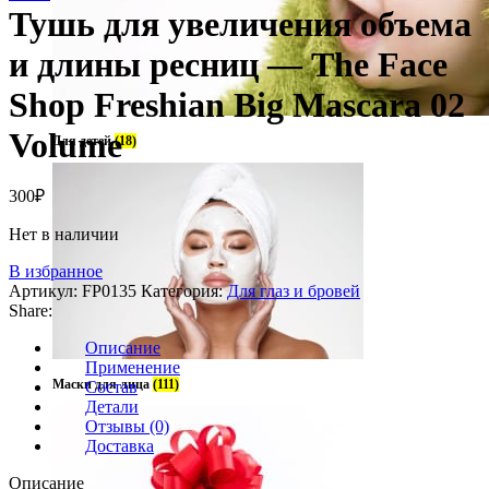
Тушь для увеличения объема
и длины ресниц — The Face
Shop Freshian Big Mascara 02
Volume
Для детей
(18)
300
₽
Нет в наличии
В избранное
Артикул:
FP0135
Категория:
Для глаз и бровей
Share:
Описание
Применение
Маски для лица
(111)
Состав
Детали
Отзывы (0)
Доставка
Описание