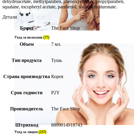
dehydroacetate, methylparaben, phenoxyethanol, propylparaben,
squalane, tocopheryl acetate, panthenol, sodium hyaluronate.
Детали
Бренд
The Face Shop
Уход за волосами
(77)
Объем
7 мл.
Тип продукта
Тушь
Страна производства
Корея
Срок годности
P2Y
Производитель
The Face Shop
Штрихкод
8809014918743
Уход за лицом
(237)