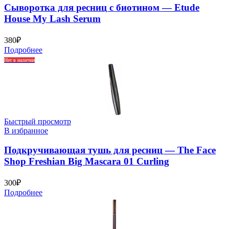
Сыворотка для ресниц с биотином — Etude
House My Lash Serum
380
₽
Подробнее
Нет в наличии
Быстрый просмотр
В избранное
Подкручивающая тушь для ресниц — The Face
Shop Freshian Big Mascara 01 Curling
300
₽
Подробнее