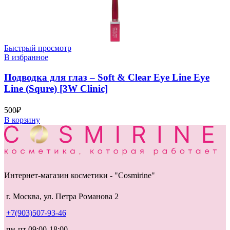
Быстрый просмотр
В избранное
Подводка для глаз – Soft & Clear Eye Line Eye
Line (Squre) [3W Clinic]
500
₽
В корзину
Интернет-магазин косметики - "Cosmirine"
г. Москва, ул. Петра Романова 2
+7(903)507-93-46
пн-пт 09:00-18:00