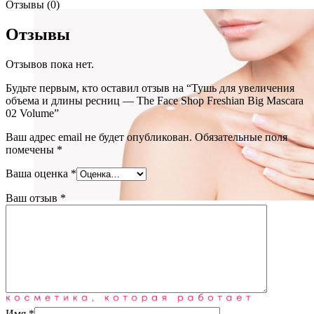
Отзывы (0)
Отзывы
Отзывов пока нет.
Будьте первым, кто оставил отзыв на “Тушь для увеличения
объема и длины ресниц — The Face Shop Freshian Big Mascara
02 Volume”
Ваш адрес email не будет опубликован.
Обязательные поля
помечены
*
Ваша оценка
*
Ваш отзыв
*
Уход за телом
(72)
Блог
О нас
Имя
*