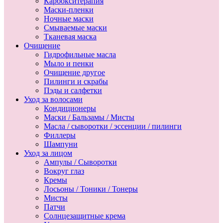
Карбокситерапия
Маски-пленки
Ночные маски
Смываемые маски
Тканевая маска
Очищение
Гидрофильные масла
Мыло и пенки
Очищение другое
Пилинги и скрабы
Пэды и салфетки
Уход за волосами
Кондиционеры
Маски / Бальзамы / Мисты
Масла / сыворотки / эссенции / пилинги
Филлеры
Шампуни
Уход за лицом
Ампулы / Сыворотки
Вокруг глаз
Кремы
Лосьоны / Тоники / Тонеры
Мисты
Патчи
Солнцезащитные крема