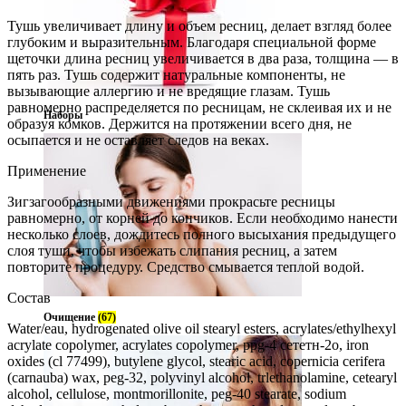
Тушь увеличивает длину и объем ресниц, делает взгляд более
глубоким и выразительным. Благодаря специальной форме
щеточки длина ресниц увеличивается в два раза, толщина — в
пять раз. Тушь содержит натуральные компоненты, не
вызывающие аллергию и не вредящие глазам. Тушь
равномерно распределяется по ресницам, не склеивая их и не
Наборы
образуя комков. Держится на протяжении всего дня, не
осыпается и не оставляет следов на веках.
Применение
Зигзагообразными движениями прокрасьте ресницы
равномерно, от корней до кончиков. Если необходимо нанести
несколько слоев, дождитесь полного высыхания предыдущего
слоя туши, чтобы избежать слипания ресниц, а затем
повторите процедуру. Средство смывается теплой водой.
Состав
Очищение
(67)
Water/eau, hydrogenated olive oil stearyl esters, acrylates/ethylhexyl
acrylate copolymer, acrylates copolymer, ppg-4 сететн-2о, iron
oxides (cl 77499), butylene glycol, stearic acid, copernicia cerifera
(carnauba) wax, peg-32, polyvinyl alcohol, trlethanolamine, cetearyl
alcohol, cellulose, montmorillonite, peg-40 stearate, sodium