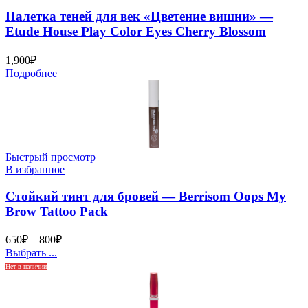
Палетка теней для век «Цветение вишни» —
Etude House Play Color Eyes Cherry Blossom
1,900
₽
Подробнее
Быстрый просмотр
В избранное
Стойкий тинт для бровей — Berrisom Oops My
Brow Tattoo Pack
650
₽
–
800
₽
Выбрать ...
Нет в наличии