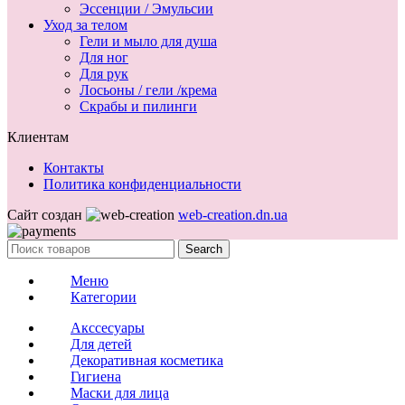
Эссенции / Эмульсии
Уход за телом
Гели и мыло для душа
Для ног
Для рук
Лосьоны / гели /крема
Скрабы и пилинги
Клиентам
Контакты
Политика конфиденциальности
Сайт создан
web-creation.dn.ua
Search
Меню
Категории
Акссесуары
Для детей
Декоративная косметика
Гигиена
Маски для лица