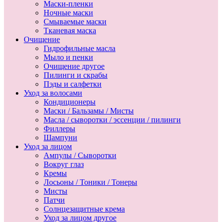
Маски-пленки
Ночные маски
Смываемые маски
Тканевая маска
Очищение
Гидрофильные масла
Мыло и пенки
Очищение другое
Пилинги и скрабы
Пэды и салфетки
Уход за волосами
Кондиционеры
Маски / Бальзамы / Мисты
Масла / сыворотки / эссенции / пилинги
Филлеры
Шампуни
Уход за лицом
Ампулы / Сыворотки
Вокруг глаз
Кремы
Лосьоны / Тоники / Тонеры
Мисты
Патчи
Солнцезащитные крема
Уход за лицом другое