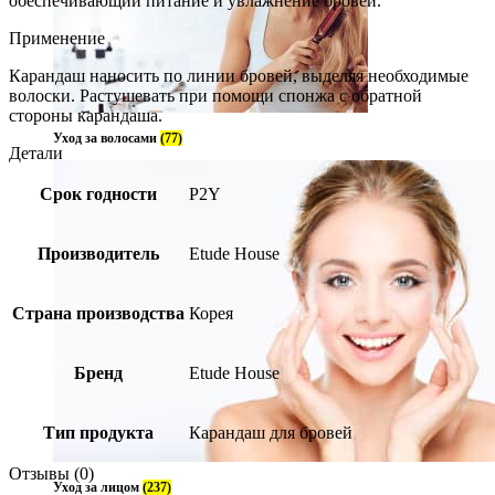
обеспечивающий питание и увлажнение бровей.
Применение
Карандаш наносить по линии бровей, выделяя необходимые
волоски. Растушевать при помощи спонжа с обратной
стороны карандаша.
Уход за волосами
(77)
Детали
Срок годности
P2Y
Производитель
Etude House
Страна производства
Корея
Бренд
Etude House
Тип продукта
Карандаш для бровей
Отзывы (0)
Уход за лицом
(237)