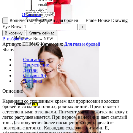
Gray
коричневый
Этюд Хаус -
ETUDE HOUSE
Очистить
Карандаш для
Drawing Eye
бровей #темно-
Количество Карандаш для бровей — Etude House Drawing
Brow NEW 1.
серый Этюд
Eye Brow
Black Brown
Хаус - ETUDE
В корзину
Купить сейчас
HOUSE Drawing
Наборы
В избранное
Eye Brow NEW
4. Dark Gray
Артикул:
EH001G
Категория:
Для глаз и бровей
Share:
Описание
Применение
Детали
Отзывы (0)
Доставка
Описание
Карандаш со скошенным краем для прорисовки волосков
Очищение
(67)
бровей и создания тонких, ровных линий. Представлен 7
естественными оттенками. Пигмент мягко ложится на кожу и
легко растушевывается. При первом нанесении дает светлый
тон. Для получения более насыщенного цвета делайте
повторные штрихи. Карандаш содержит витамин Е,