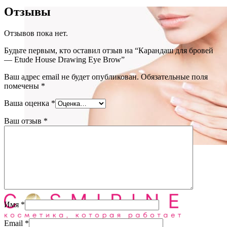
Отзывы
Отзывов пока нет.
Будьте первым, кто оставил отзыв на “Карандаш для бровей
— Etude House Drawing Eye Brow”
Ваш адрес email не будет опубликован.
Обязательные поля
помечены
*
Ваша оценка
*
Ваш отзыв
*
Уход за телом
(72)
Блог
О нас
Имя
*
Email
*