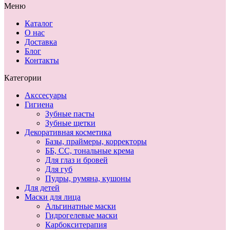
Меню
Каталог
О нас
Доставка
Блог
Контакты
Категории
Акссесуары
Гигиена
Зубные пасты
Зубные щетки
Декоративная косметика
Базы, праймеры, корректоры
ББ, СС, тональные крема
Для глаз и бровей
Для губ
Пудры, румяна, кушоны
Для детей
Маски для лица
Альгинатные маски
Гидрогелевые маски
Карбокситерапия