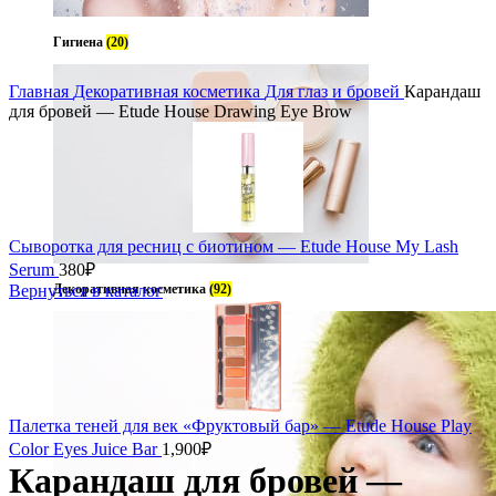
Гигиена
(20)
Главная
Декоративная косметика
Для глаз и бровей
Карандаш
для бровей — Etude House Drawing Eye Brow
Сыворотка для ресниц с биотином — Etude House My Lash
Serum
380
₽
Вернуться в каталог
Декоративная косметика
(92)
Палетка теней для век «Фруктовый бар» — Etude House Play
Color Eyes Juice Bar
1,900
₽
Карандаш для бровей —