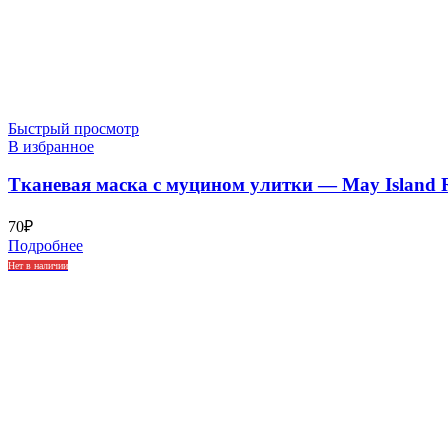
Быстрый просмотр
В избранное
Тканевая маска с муцином улитки — May Island Re
70
₽
Подробнее
Нет в наличии