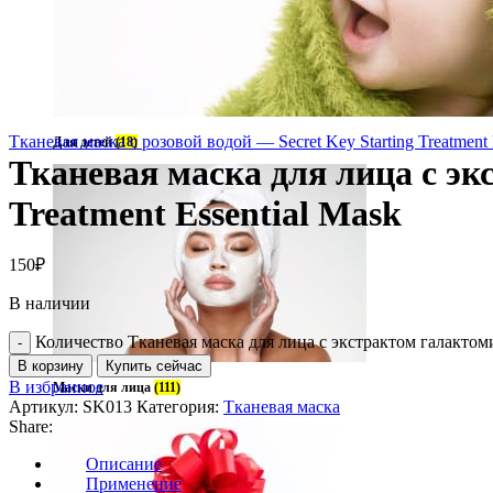
Тканевая маска с розовой водой — Secret Key Starting Treatment 
Для детей
(18)
Тканевая маска для лица с эк
Treatment Essential Mask
150
₽
В наличии
Количество Тканевая маска для лица с экстрактом галактомис
В корзину
Купить сейчас
В избранное
Маски для лица
(111)
Артикул:
SK013
Категория:
Тканевая маска
Share:
Описание
Применение