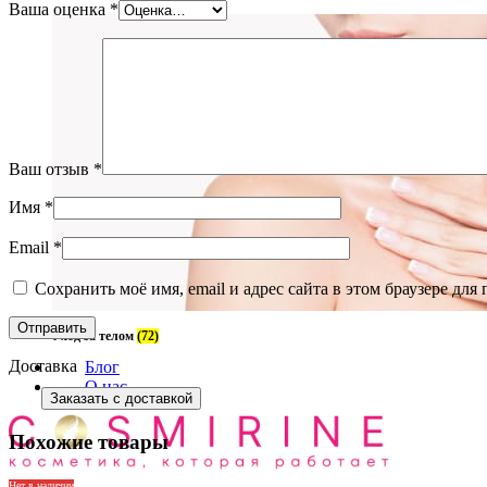
Ваша оценка
*
Ваш отзыв
*
Имя
*
Email
*
Сохранить моё имя, email и адрес сайта в этом браузере д
Уход за телом
(72)
Доставка
Блог
О нас
Заказать с доставкой
Похожие товары
Нет в наличии