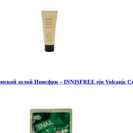
еской золой Инисфри – INNISFREE eju Volcanic Co