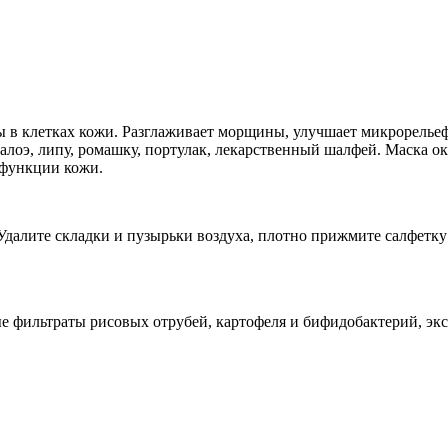
сы в клетках кожи. Разглаживает морщины, улучшает микрорель
лоэ, липу, ромашку, портулак, лекарственный шалфей. Маска ок
 функции кожи.
Удалите складки и пузырьки воздуха, плотно прижмите салфетку 
фильтраты рисовых отрубей, картофеля и бифидобактерий, экст