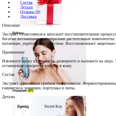
Состав
Детали
Отзывы (0)
Доставка
Описание
Наборы
Экстракт галактомисиса запускает восстановительные процес
богатые витаминами и минералами растительные компоненты: а
питающее, укрепляющее действие. Восстанавливает защитные
Применение
Извлеките маску из упаковки, разверните и наложите на лицо. 
оставшуюся сыворотку вотрите в кожу.
Состав
Экстракт дрожжевых грибков галактомисис. Ферментированные 
гамамелиса, ромашки, портулака и липы.
Очищение
(67)
Детали
Бренд
Secret Key