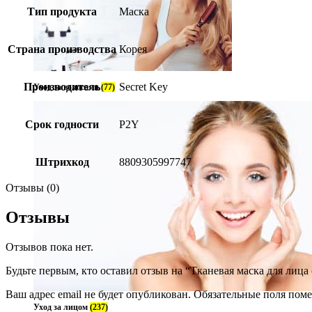
Тип продукта
Маска
Страна производства
Корея
Производитель
Secret Key
Уход за волосами
(77)
Срок годности
P2Y
Штрихкод
8809305997747
Отзывы (0)
Отзывы
Отзывов пока нет.
Будьте первым, кто оставил отзыв на “Тканевая маска для лица с
Ваш адрес email не будет опубликован.
Обязательные поля пом
Уход за лицом
(237)