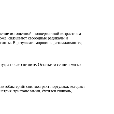
вление истощенной, подверженной возрастным
оже, связывают свободные радикалы и
ислоты. В результате морщины разглаживаются,
ут, а после снимите. Остатки эссенции мягко
актобактерий/ сои, экстракт портулака, эктсракт
натрия, триэтаноламин, бутилен гликоль,