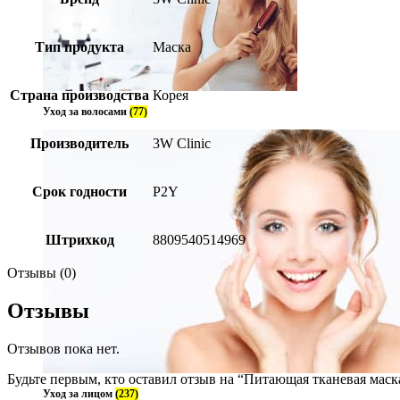
Тип продукта
Маска
Страна производства
Корея
Уход за волосами
(77)
Производитель
3W Clinic
Срок годности
P2Y
Штрихкод
8809540514969
Отзывы (0)
Отзывы
Отзывов пока нет.
Будьте первым, кто оставил отзыв на “Питающая тканевая маска
Уход за лицом
(237)