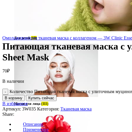
Омолаживающая тканевая маска с коллагеном — 3W Clinic Essen
Для детей
(18)
Питающая тканевая маска с у
Sheet Mask
70
₽
В наличии
Количество Питающая тканевая маска с улиточным муцином —
В корзину
Купить сейчас
В избранное
Маски для лица
(111)
Артикул:
3W035
Категория:
Тканевая маска
Share:
Описание
Применение