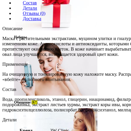
Состав
Детали
Отзывы (0)
Доставка
Описание
Наборы
Маска с растительными экстрактами, муцином улитки и гиалу
изменениям коже. Аминокислоты и антиоксиданты, которыми б
препятствуют окислению клеток. В коже начинает вырабатыват
овал лица улучшается, возвращается здоровый цвет кожи.
Применение
На очищенную и тонизированную кожу наложите маску. Расправь
«вбейте» до полного впитывания.
Состав
Вода, пропиленгликоль, этанол, глицерин, ниацинамид, фильтрат
Очищение
(67)
подорожника, экстракт листьев хурмы, экстракт коры ивы, корн
гидроксиэтилцеллюлоза, полисорбат 80, феноксиэтанол, милпа
Детали
Бренд
3W Clinic