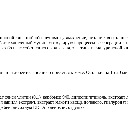
роновой кислотой обеспечивает увлажнение, питание, восстано
огат улиточный муцин, стимулируют процессы регенерации в к
ься больше собственного коллагена, эластина и гиалуроновой к
те и добейтесь полного прилегая к коже. Оставьте на 15-20 мин
 слизи улитки (0,1), карбомер 940, дипропилгликоль, экстракт л
я дяпиля экстракт, экстракт мякоти хвоща полевого, гиалуронат 
рабен, дисодиум EDTA, аденозин, отдушка.