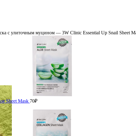
ка с улиточным муцином — 3W Clinic Essential Up Snail Sheet M
loe Sheet Mask
70
₽