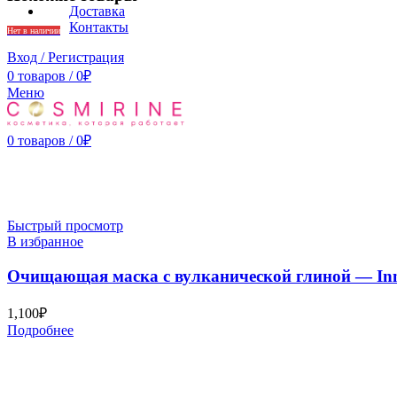
Доставка
Контакты
Нет в наличии
Вход / Регистрация
0
товаров
/
0
₽
Меню
0
товаров
/
0
₽
Быстрый просмотр
В избранное
Очищающая маска с вулканической глиной — Innis
1,100
₽
Подробнее