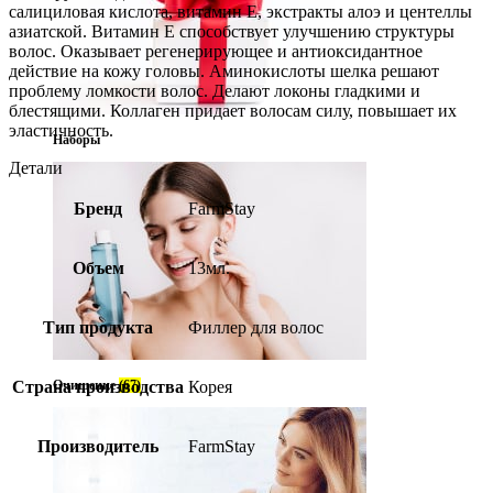
салициловая кислота, витамин Е, экстракты алоэ и центеллы
азиатской. Витамин Е способствует улучшению структуры
волос. Оказывает регенерирующее и антиоксидантное
действие на кожу головы. Аминокислоты шелка решают
проблему ломкости волос. Делают локоны гладкими и
блестящими. Коллаген придает волосам силу, повышает их
эластичность.
Наборы
Детали
Бренд
FarmStay
Объем
13мл.
Тип продукта
Филлер для волос
Страна производства
Очищение
(67)
Корея
Производитель
FarmStay