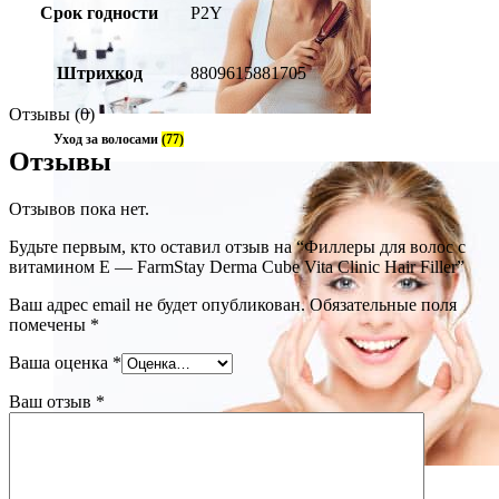
Срок годности
P2Y
Штрихкод
8809615881705
Отзывы (0)
Уход за волосами
(77)
Отзывы
Отзывов пока нет.
Будьте первым, кто оставил отзыв на “Филлеры для волос с
витамином Е — FarmStay Derma Cube Vita Clinic Hair Filler”
Ваш адрес email не будет опубликован.
Обязательные поля
помечены
*
Ваша оценка
*
Ваш отзыв
*
Уход за лицом
(237)