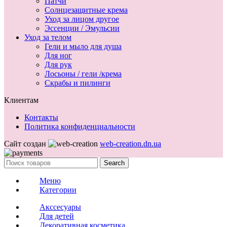
Патчи
Солнцезащитные крема
Уход за лицом другое
Эссенции / Эмульсии
Уход за телом
Гели и мыло для душа
Для ног
Для рук
Лосьоны / гели /крема
Скрабы и пилинги
Клиентам
Контакты
Политика конфиденциальности
Сайт создан
web-creation.dn.ua
Search
Меню
Категории
Акссесуары
Для детей
Декоративная косметика