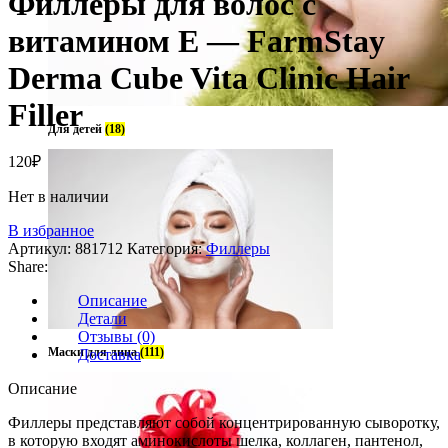
Филлеры для волос с
витамином Е — FarmStay
Derma Cube Vita Clinic Hair
Filler
Для детей
(18)
120
₽
Нет в наличии
В избранное
Артикул:
881712
Категория:
Филлеры
Share:
Описание
Детали
Отзывы (0)
Маски для лица
(111)
Доставка
Описание
Филлеры представляют собой концентрированную сыворотку,
в которую входят аминокислоты шелка, коллаген, пантенол,