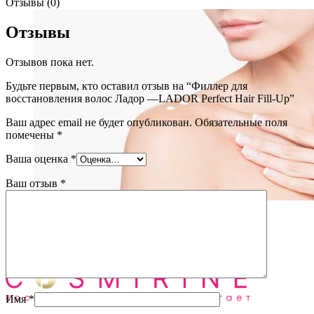
Отзывы (0)
Отзывы
Отзывов пока нет.
Будьте первым, кто оставил отзыв на “Филлер для
восстановления волос Ладор —LADOR Perfect Hair Fill-Up”
Ваш адрес email не будет опубликован.
Обязательные поля
помечены
*
Ваша оценка
*
Ваш отзыв
*
Уход за телом
(72)
Блог
О нас
Имя
*