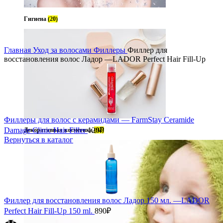
Гигиена
(20)
Главная
Уход за волосами
Филлеры
Филлер для
восстановления волос Ладор —LADOR Perfect Hair Fill-Up
Филлеры для волос с керамидами — FarmStay Ceramide
Damage Clinic Hair Filler
120
₽
Декоративная косметика
(92)
Вернуться в каталог
Филлер для восстановления волос Ладор 150 мл. —LADOR
Perfect Hair Fill-Up 150 ml.
890
₽