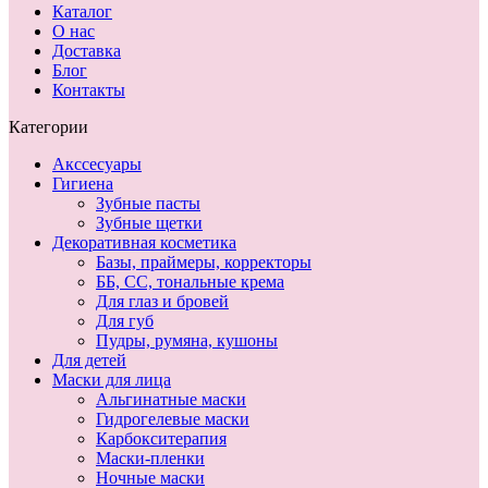
Каталог
О нас
Доставка
Блог
Контакты
Категории
Акссесуары
Гигиена
Зубные пасты
Зубные щетки
Декоративная косметика
Базы, праймеры, корректоры
ББ, СС, тональные крема
Для глаз и бровей
Для губ
Пудры, румяна, кушоны
Для детей
Маски для лица
Альгинатные маски
Гидрогелевые маски
Карбокситерапия
Маски-пленки
Ночные маски