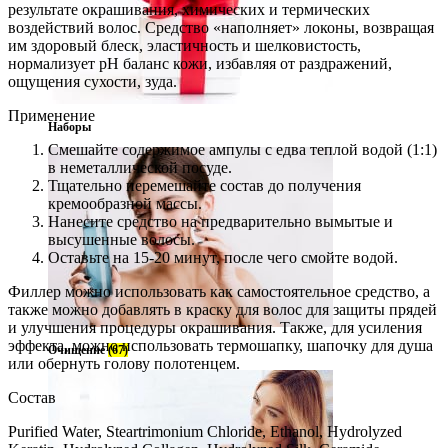
результате окрашивания, химических и термических
воздействий волос. Средство «наполняет» локоны, возвращая
им здоровый блеск, эластичность и шелковистость,
нормализует pH баланс кожи, избавляя от раздражений,
ощущения сухости, зуда.
Применение
Наборы
Смешайте содержимое ампулы с едва теплой водой (1:1)
в неметаллической посуде.
Тщательно перемешайте состав до получения
кремообразной массы.
Нанесите средство на предварительно вымытые и
высушенные волосы.
Оставьте на 15-20 минут, после чего смойте водой.
Филлер можно использовать как самостоятельное средство, а
также можно добавлять в краску для волос для защиты прядей
и улучшения процедуры окрашивания. Также, для усиления
эффекта, можно использовать термошапку, шапочку для душа
Очищение
(67)
или обернуть голову полотенцем.
Состав
Purified Water, Steartrimonium Chloride, Ethanol, Hydrolyzed