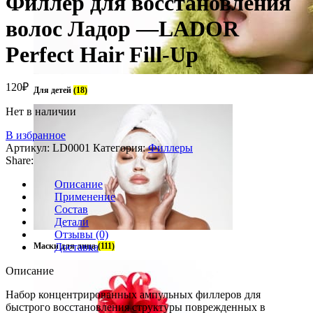
Филлер для восстановления
волос Ладор —LADOR
Perfect Hair Fill-Up
120
₽
Для детей
(18)
Нет в наличии
В избранное
Артикул:
LD0001
Категория:
Филлеры
Share:
Описание
Применение
Состав
Детали
Отзывы (0)
Маски для лица
Доставка
(111)
Описание
Набор концентрированных ампульных филлеров для
быстрого восстановления структуры поврежденных в