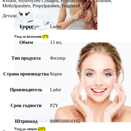
Keratin, Hydrolyzed Collagen, Hydrolyzed Silk, Ceramide,
Methylparaben, Propylparaben, Fragrance.
Детали
Бренд
Lador
Уход за волосами
(77)
Объем
13 мл,
Тип продукта
Филлер
Страна производства
Корея
Производитель
Lador
Срок годности
P2Y
Штрихкод
8809500810162
Уход за лицом
(237)