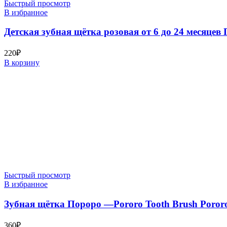
Быстрый просмотр
В избранное
Детская зубная щётка розовая от 6 до 24 месяцев 
220
₽
В корзину
Быстрый просмотр
В избранное
Зубная щётка Пороро —Pororo Tooth Brush Poror
360
₽