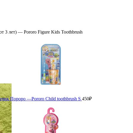
ичить
 3 лет) — Pororo Figure Kids Toothbrush
анчик Пороро —Pororo Child toothbrush S
450
₽