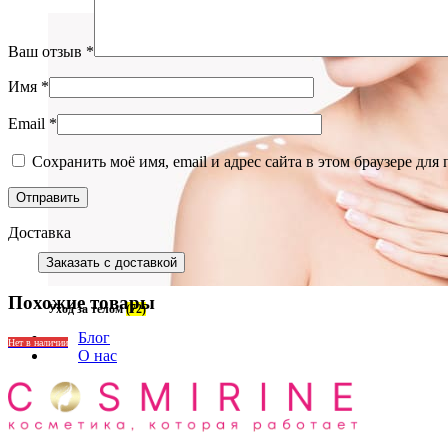
Ваш отзыв
*
Имя
*
Email
*
Сохранить моё имя, email и адрес сайта в этом браузере д
Доставка
Заказать с доставкой
Похожие товары
Уход за телом
(72)
Блог
Нет в наличии
О нас