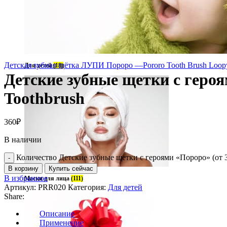
Детская зубная щётка ЛУПИ Пороро —Pororo Tooth Brush Loo
Для детей
(18)
Детские зубные щетки с героя
Toothbrush
360
₽
В наличии
Количество Детские зубные щетки с героями «Пороро» (от 3 
В корзину
Купить сейчас
В избранное
Маски для лица
(111)
Артикул:
PRR020
Категория:
Для детей
Share:
Описание
Применение