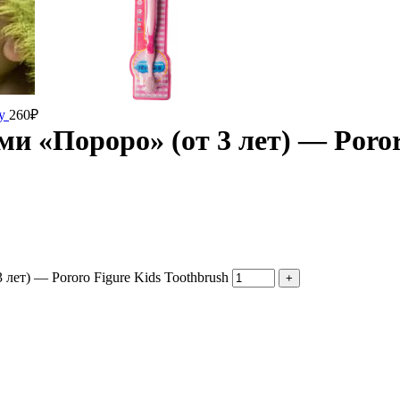
py
260
₽
ми «Пороро» (от 3 лет) — Poror
лет) — Pororo Figure Kids Toothbrush