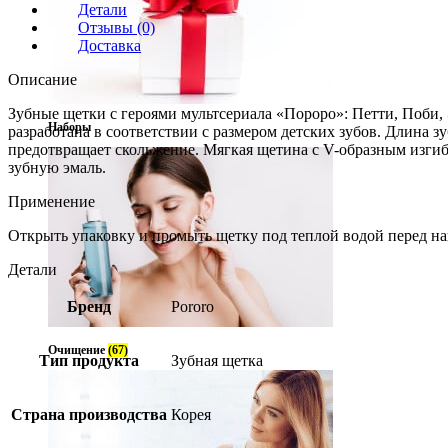
Детали
Отзывы (0)
Доставка
Описание
Зубные щетки с героями мультсериала «Пороро»: Петти, Поби, Э
Наборы
разработана в соответствии с размером детских зубов. Длина з
предотвращает скольжение. Мягкая щетина с V-образным изгибо
зубную эмаль.
Применение
Открыть упаковку и промыть щетку под теплой водой перед на
Детали
Бренд
Pororo
Очищение
(67)
Тип продукта
Зубная щетка
Страна производства
Корея