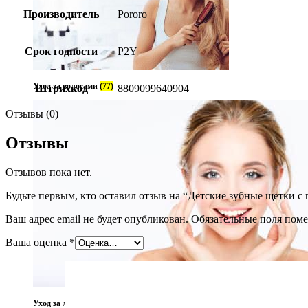
Производитель
Pororo
Срок годности
P2Y
Уход за волосами
(77)
Штрихкод
8809099640904
Отзывы (0)
Отзывы
Отзывов пока нет.
Будьте первым, кто оставил отзыв на “Детские зубные щетки с г
Ваш адрес email не будет опубликован.
Обязательные поля пом
Ваша оценка
*
Уход за лицом
(237)