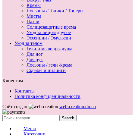
Кремы
Лосьоны / Тоники / Тонеры
Мисты
Патчи
Солнцезащитные крема
Уход за лицом другое
Эссенции / Эмульсии
Уход за телом
Гели и мыло для душа
Для ног
Для рук
Лосьоны / гели /крема
Скрабы и пилинги
Клиентам
Контакты
Политика конфиденциальности
Сайт создан
web-creation.dn.ua
Search
Меню
Категории