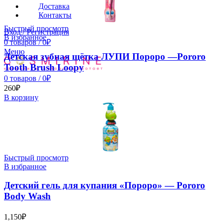
Доставка
Контакты
Быстрый просмотр
Вход / Регистрация
В избранное
0
товаров
/
0
₽
Меню
Детская зубная щётка ЛУПИ Пороро —Pororo
Tooth Brush Loopy
0
товаров
/
0
₽
260
₽
В корзину
Быстрый просмотр
В избранное
Детский гель для купания «Пороро» — Pororo
Body Wash
1,150
₽