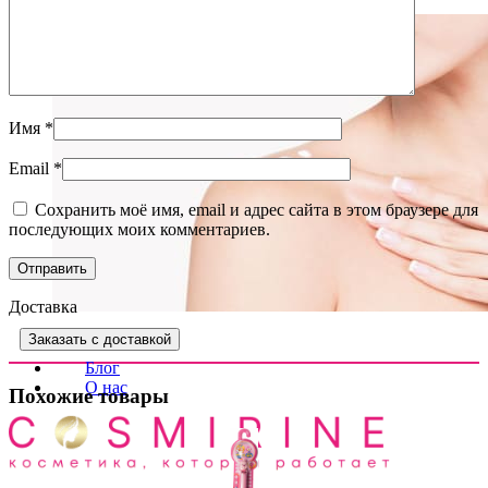
Имя
*
Email
*
Сохранить моё имя, email и адрес сайта в этом браузере для
последующих моих комментариев.
Доставка
Уход за телом
(72)
Заказать с доставкой
Блог
О нас
Похожие товары