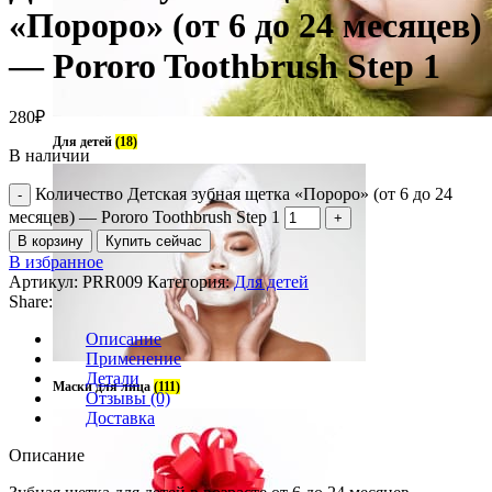
«Пороро» (от 6 до 24 месяцев)
— Pororo Toothbrush Step 1
280
₽
Для детей
(18)
В наличии
Количество Детская зубная щетка «Пороро» (от 6 до 24
месяцев) — Pororo Toothbrush Step 1
В корзину
Купить сейчас
В избранное
Артикул:
PRR009
Категория:
Для детей
Share:
Описание
Применение
Детали
Маски для лица
(111)
Отзывы (0)
Доставка
Описание