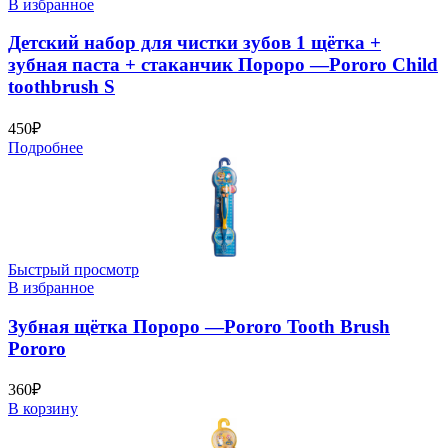
В избранное
Детский набор для чистки зубов 1 щётка +
зубная паста + стаканчик Пороро —Pororo Child
toothbrush S
450
₽
Подробнее
Быстрый просмотр
В избранное
Зубная щётка Пороро —Pororo Tooth Brush
Pororo
360
₽
В корзину