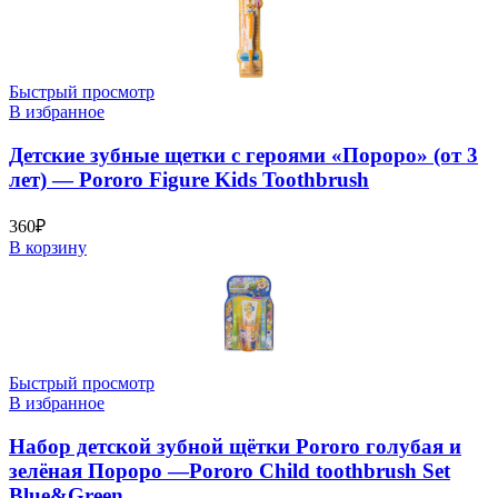
Быстрый просмотр
В избранное
Детские зубные щетки с героями «Пороро» (от 3
лет) — Pororo Figure Kids Toothbrush
360
₽
В корзину
Быстрый просмотр
В избранное
Набор детской зубной щётки Pororo голубая и
зелёная Пороро —Pororo Child toothbrush Set
Blue&Green