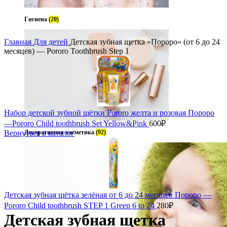
Гигиена
(20)
Увеличить
Главная
Для детей
Детская зубная щетка «Пороро» (от 6 до 24
месяцев) — Pororo Toothbrush Step 1
Набор детской зубной щётки Pororo желта и розовая Пороро
—Pororo Child toothbrush Set Yellow&Pink
600
₽
Вернуться в каталог
Декоративная косметика
(92)
Детская зубная щётка зелёная от 6 до 24 месяцев Пороро —
Pororo Child toothbrush STEP 1 Green 6 to 24
280
₽
Детская зубная щетка