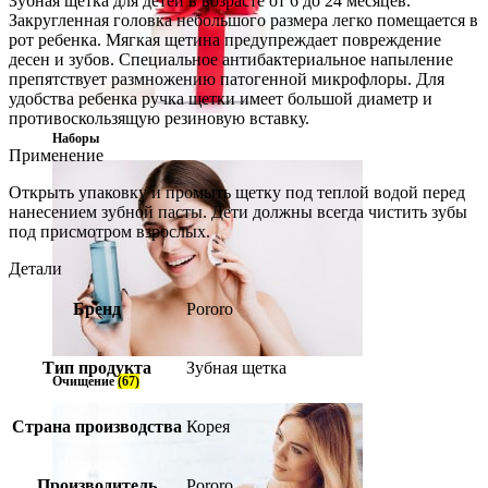
Зубная щетка для детей в возрасте от 6 до 24 месяцев.
Закругленная головка небольшого размера легко помещается в
рот ребенка. Мягкая щетина предупреждает повреждение
десен и зубов. Специальное антибактериальное напыление
препятствует размножению патогенной микрофлоры. Для
удобства ребенка ручка щетки имеет большой диаметр и
противоскользящую резиновую вставку.
Наборы
Применение
Открыть упаковку и промыть щетку под теплой водой перед
нанесением зубной пасты. Дети должны всегда чистить зубы
под присмотром взрослых.
Детали
Бренд
Pororo
Тип продукта
Зубная щетка
Очищение
(67)
Страна производства
Корея
Производитель
Pororo