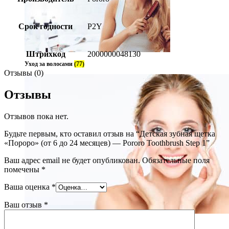
Срок годности
P2Y
Штрихкод
2000000048130
Уход за волосами
(77)
Отзывы (0)
Отзывы
Отзывов пока нет.
Будьте первым, кто оставил отзыв на “Детская зубная щетка
«Пороро» (от 6 до 24 месяцев) — Pororo Toothbrush Step 1”
Ваш адрес email не будет опубликован.
Обязательные поля
помечены
*
Ваша оценка
*
Ваш отзыв
*
Уход за лицом
(237)