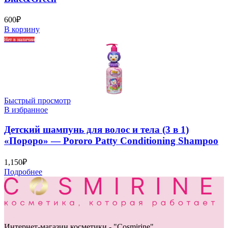
600
₽
В корзину
Нет в наличии
Быстрый просмотр
В избранное
Детский шампунь для волос и тела (3 в 1)
«Пороро» — Pororo Patty Conditioning Shampoo
1,150
₽
Подробнее
Интернет-магазин косметики - "Cosmirine"