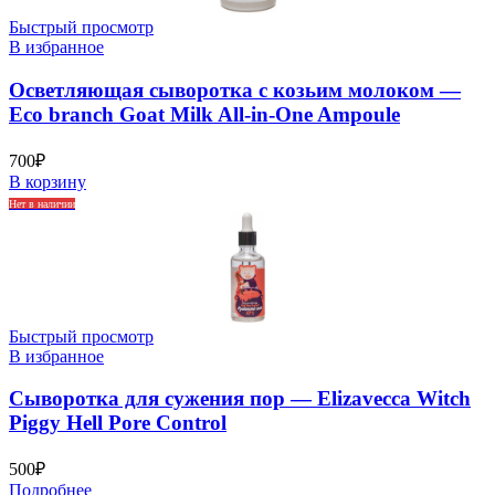
Быстрый просмотр
В избранное
Осветляющая сыворотка с козьим молоком —
Eco branch Goat Milk All-in-One Ampoule
700
₽
В корзину
Нет в наличии
Быстрый просмотр
В избранное
Сыворотка для сужения пор — Elizavecca Witch
Piggy Hell Pore Control
500
₽
Подробнее