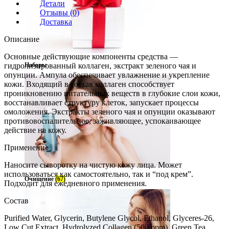
Детали
Отзывы (0)
Доставка
Описание
Основные действующие компоненты средства —
гидролизированный коллаген, экстракт зеленого чая и
Наборы
опунции. Ампула обеспечивает увлажнение и укрепление
кожи. Входящий в состав коллаген способствует
проникновению питательных веществ в глубокие слои кожи,
восстанавливает структуру клеток, запускает процессы
омоложения. Экстракты зеленого чая и опунции оказывают
противовоспалительное, заживляющее, успокаивающее
действие на кожу.
Применение
Наносите сыворотку на чистую кожу лица. Может
использоваться как самостоятельно, так и “под крем”.
Очищение
(67)
Подходит для ежедневного применения.
Состав
Purified Water, Glycerin, Butylene Glycol, Ethanol, Glyceres-26,
Low Cut Extract, Hydrolyzed Collagen (500 ppm), Green Tea