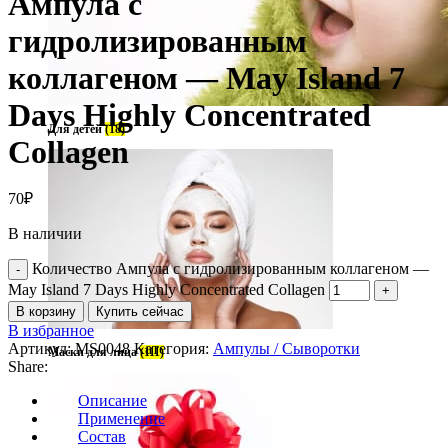
Ампула с
гидролизированным
коллагеном — May Island 7
Days Highly Concentrated
Для детей
(18)
Collagen
70
₽
В наличии
Количество Ампула с гидролизированным коллагеном —
May Island 7 Days Highly Concentrated Collagen
В корзину
Купить сейчас
В избранное
Артикул:
MS0048
Категория:
Ампулы / Сыворотки
Маски для лица
(111)
Share:
Описание
Применение
Состав