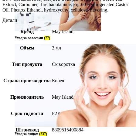
Extract, Carbomer, Triethanolamine, Fiji-60 Hydrogenated Castor
Oil, Phenox Ethanol, hydroxyethyl cellulose, flavoring.
Детали
Бренд
May Island
Уход за волосами
(77)
Объем
3 мл
Тип продукта
Сыворотка
Страна производства
Корея
Производитель
May Island
Срок годности
P2Y
Штрихкод
8809515400884
Уход за лицом
(237)