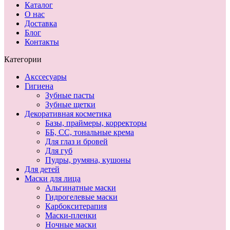
Каталог
О нас
Доставка
Блог
Контакты
Категории
Акссесуары
Гигиена
Зубные пасты
Зубные щетки
Декоративная косметика
Базы, праймеры, корректоры
ББ, СС, тональные крема
Для глаз и бровей
Для губ
Пудры, румяна, кушоны
Для детей
Маски для лица
Альгинатные маски
Гидрогелевые маски
Карбокситерапия
Маски-пленки
Ночные маски