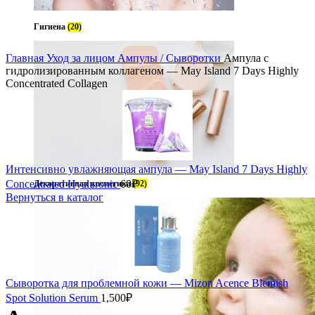
Гигиена
(20)
Главная
Уход за лицом
Ампулы / Сыворотки
Ампула с
гидролизированным коллагеном — May Island 7 Days Highly
Concentrated Collagen
Интенсивно увлажняющая ампула — May Island 7 Days Highly
Concentrated Hyaluronic
60
₽
Декоративная косметика
(92)
Вернуться в каталог
Сыворотка для проблемной кожи — Mizon Acence Blemish
Spot Solution Serum
1,500
₽