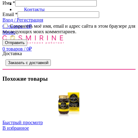
Имя
*
Доставка
Контакты
Email
*
Вход / Регистрация
Сохранить моё имя, email и адрес сайта в этом браузере для
0
товаров
/
0
₽
последующих моих комментариев.
Меню
0
товаров
/
0
₽
Доставка
Заказать с доставкой
Похожие товары
Быстрый просмотр
В избранное