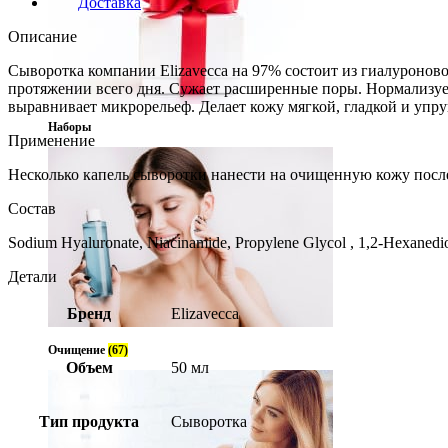
Доставка
Описание
Сыворотка компании Elizavecca на 97% состоит из гиалуроново
протяжении всего дня. Сужает расширенные поры. Нормализует
выравнивает микрорельеф. Делает кожу мягкой, гладкой и упру
Наборы
Применение
Несколько капель сыворотки нанести на очищенную кожу после
Состав
Sodium Hyaluronate, Niacinamide, Propylene Glycol , 1,2-Hexanediol
Детали
Бренд
Elizavecca
Очищение
(67)
Объем
50 мл
Тип продукта
Сыворотка