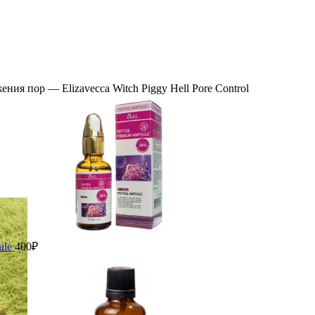
ь
ния пор — Elizavecca Witch Piggy Hell Pore Control
ule
400
₽