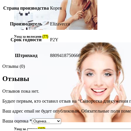
Страна производства
Корея
Производитель
Elizavecca
Уход за волосами
(77)
Срок годности
P2Y
Штрихкод
8809418750666
Отзывы (0)
Отзывы
Отзывов пока нет.
Будьте первым, кто оставил отзыв на “Сыворотка для сужения по
Ваш адрес email не будет опубликован.
Обязательные поля пом
Ваша оценка
*
Уход за лицом
(237)