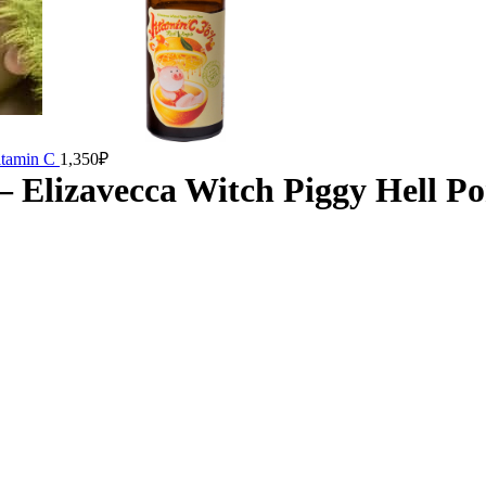
itamin C
1,350
₽
lizavecca Witch Piggy Hell Po