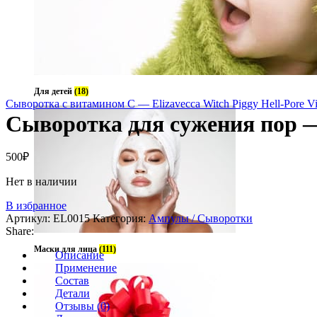
Для детей
(18)
Сыворотка с витамином С — Elizavecca Witch Piggy Hell-Pore V
Сыворотка для сужения пор — E
500
₽
Нет в наличии
В избранное
Артикул:
EL0015
Категория:
Ампулы / Сыворотки
Share:
Маски для лица
(111)
Описание
Применение
Состав
Детали
Отзывы (0)