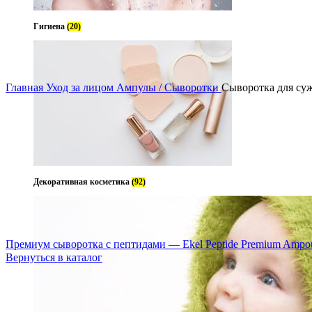
Гигиена
(20)
Увеличит
Главная
Уход за лицом
Ампулы / Сыворотки
Сыворотка для суже
Декоративная косметика
(92)
Премиум сыворотка с пептидами — Ekel Peptide Premium Ampo
Вернуться в каталог