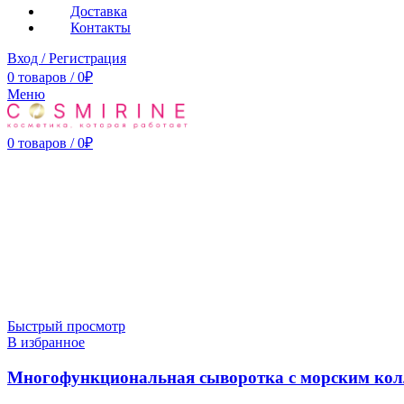
Доставка
Контакты
Вход / Регистрация
0
товаров
/
0
₽
Меню
0
товаров
/
0
₽
Быстрый просмотр
В избранное
Многофункциональная сыворотка с морским колла