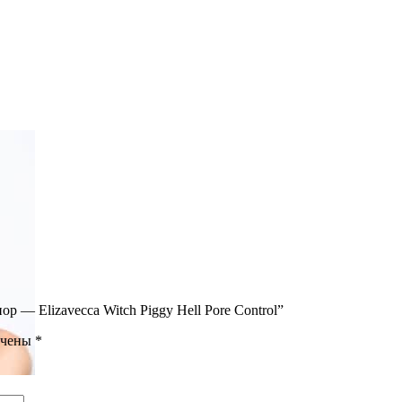
р — Elizavecca Witch Piggy Hell Pore Control”
ечены
*