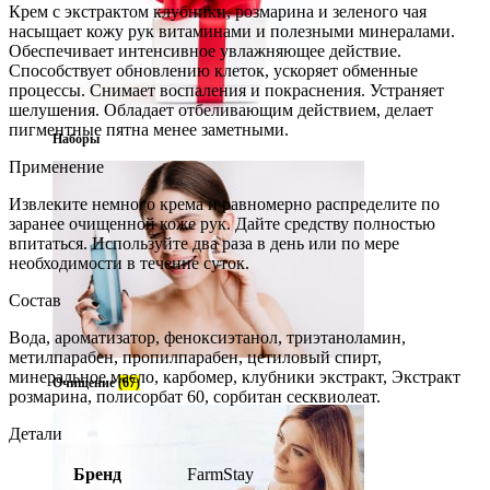
Крем с экстрактом клубники, розмарина и зеленого чая
насыщает кожу рук витаминами и полезными минералами.
Обеспечивает интенсивное увлажняющее действие.
Способствует обновлению клеток, ускоряет обменные
процессы. Снимает воспаления и покраснения. Устраняет
шелушения. Обладает отбеливающим действием, делает
пигментные пятна менее заметными.
Наборы
Применение
Извлеките немного крема и равномерно распределите по
заранее очищенной коже рук. Дайте средству полностью
впитаться. Используйте два раза в день или по мере
необходимости в течение суток.
Состав
Вода, ароматизатор, феноксиэтанол, триэтаноламин,
метилпарабен, пропилпарабен, цетиловый спирт,
минеральное масло, карбомер, клубники экстракт, Экстракт
Очищение
(67)
розмарина, полисорбат 60, сорбитан сесквиолеат.
Детали
Бренд
FarmStay