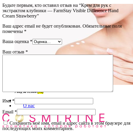
Будьте первым, кто оставил отзыв на “Крем для рук с
экстрактом клубники — FarmStay Visible Difference Hand
Cream Strawberry”
Ваш адрес email не будет опубликован.
Обязательные поля
помечены
*
Ваша оценка
*
Ваш отзыв
*
Уход за телом
(72)
Блог
Имя
*
О нас
Email
*
Сохранить моё имя, email и адрес сайта в этом браузере для
последующих моих комментариев.