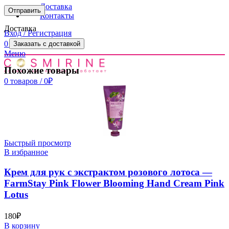
Доставка
Контакты
Доставка
Вход / Регистрация
0
товаров
/
0
₽
Заказать с доставкой
Меню
Похожие товары
0
товаров
/
0
₽
Быстрый просмотр
В избранное
Крем для рук с экстрактом розового лотоса —
FarmStay Pink Flower Blooming Hand Cream Pink
Lotus
180
₽
В корзину