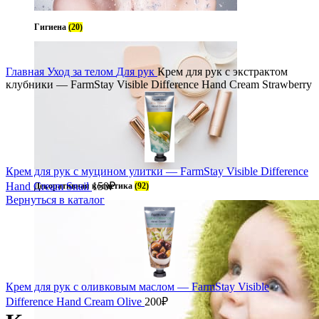
Гигиена
(20)
Главная
Уход за телом
Для рук
Крем для рук с экстрактом
клубники — FarmStay Visible Difference Hand Cream Strawberry
Крем для рук с муцином улитки — FarmStay Visible Difference
Hand Cream Snail
150
₽
Декоративная косметика
(92)
Вернуться в каталог
Крем для рук с оливковым маслом — FarmStay Visible
Difference Hand Cream Olive
200
₽