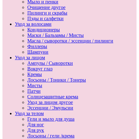
Мыло и пенки
Очищение другое
Пилинги и скрабы
Пэды и салфетки
Уход за волосами
Кондиционеры
Маски / Бальзамы / Мисты
Масла / сыворотки / эссенции / пилинги
Филлеры
Шампуни
Уход за лицом
Ампулы / Сыворотки
Вокруг глаз
Кремы
Лосьоны / Тоники / Тонеры
Мисты
Патчи
Солнцезащитные крема
Уход за лицом другое
Эссенции / Эмульсии
Уход за телом
Гели и мыло для душа
Для ног
Для рук
Лосьоны / гели /крема