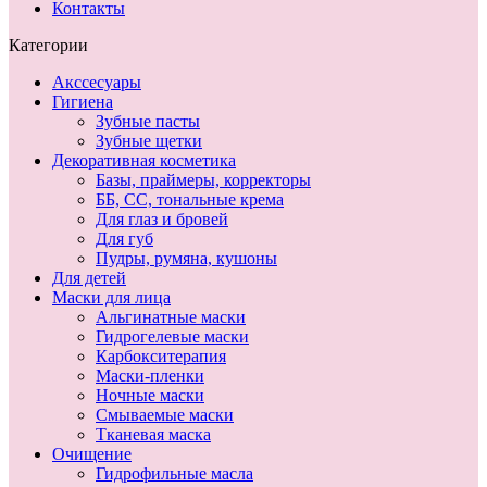
Контакты
Категории
Акссесуары
Гигиена
Зубные пасты
Зубные щетки
Декоративная косметика
Базы, праймеры, корректоры
ББ, СС, тональные крема
Для глаз и бровей
Для губ
Пудры, румяна, кушоны
Для детей
Маски для лица
Альгинатные маски
Гидрогелевые маски
Карбокситерапия
Маски-пленки
Ночные маски
Смываемые маски
Тканевая маска
Очищение
Гидрофильные масла