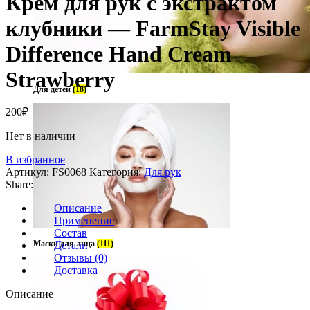
Крем для рук с экстрактом
клубники — FarmStay Visible
Difference Hand Cream
Strawberry
Для детей
(18)
200
₽
Нет в наличии
В избранное
Артикул:
FS0068
Категория:
Для рук
Share:
Описание
Применение
Состав
Маски для лица
(111)
Детали
Отзывы (0)
Доставка
Описание