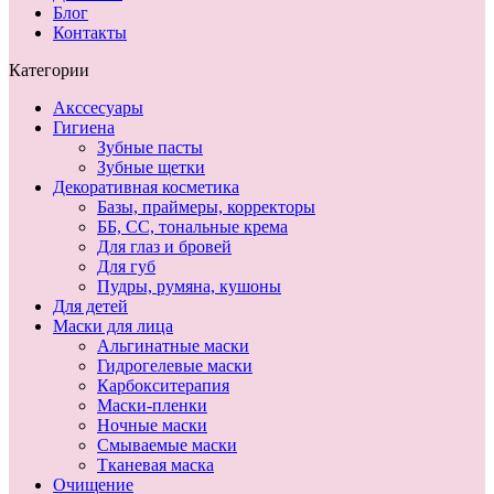
Блог
Контакты
Категории
Акссесуары
Гигиена
Зубные пасты
Зубные щетки
Декоративная косметика
Базы, праймеры, корректоры
ББ, СС, тональные крема
Для глаз и бровей
Для губ
Пудры, румяна, кушоны
Для детей
Маски для лица
Альгинатные маски
Гидрогелевые маски
Карбокситерапия
Маски-пленки
Ночные маски
Смываемые маски
Тканевая маска
Очищение