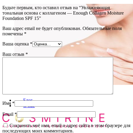
Будьте первым, кто оставил отзыв на “Увлажняющая
тональная основа с коллагеном — Enough Collagen Moisture
Foundation SPF 15”
Ваш адрес email не будет опубликован.
Обязательные поля
помечены
*
Ваша оценка
*
Ваш отзыв
*
Уход за телом
(72)
Блог
Имя
*
О нас
Email
*
Сохранить моё имя, email и адрес сайта в этом браузере для
последующих моих комментариев.