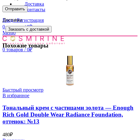
Доставка
Контакты
Доставка
Вход / Регистрация
0
товаров
/
0
₽
Заказать с доставкой
Меню
Похожие товары
0
товаров
/
0
₽
Быстрый просмотр
В избранное
Тональный крем с частицами золота — Enough
Rich Gold Double Wear Radiance Foundation,
оттенок: №13
480
₽