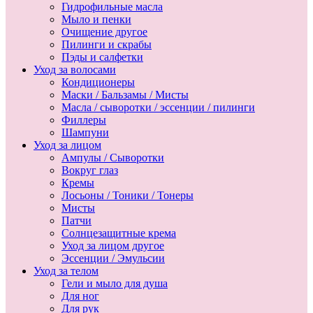
Гидрофильные масла
Мыло и пенки
Очищение другое
Пилинги и скрабы
Пэды и салфетки
Уход за волосами
Кондиционеры
Маски / Бальзамы / Мисты
Масла / сыворотки / эссенции / пилинги
Филлеры
Шампуни
Уход за лицом
Ампулы / Сыворотки
Вокруг глаз
Кремы
Лосьоны / Тоники / Тонеры
Мисты
Патчи
Солнцезащитные крема
Уход за лицом другое
Эссенции / Эмульсии
Уход за телом
Гели и мыло для душа
Для ног
Для рук