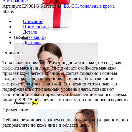
В избранное
Артикул:
EN001G
Категория:
ББ, СС, тональные крема
Share:
Описание
Применение
Детали
Отзывы (0)
Наборы
Доставка
Описание
Тональная основа маскирует недостатки кожи, не создавая
эффекта маски на лице. Увеличивает стойкость макияжа,
придает коже легкое сияние. В состав тональной основы
входит коллаген, гиалуроновая кислота, бета-глюкан и
экстракт центеллы азиатской. Эти компоненты помогают
поддерживать оптимальный уровень влаги, повышают
эластичность кожи, нормализуют выделение кожного себума.
Фильтр SPF 15 обеспечивает защиту от солнечного излучения.
Очищение
(67)
Применение
Небольшое количество крема нанесите на спонж, равномерно
распределите по коже лица и области шеи.