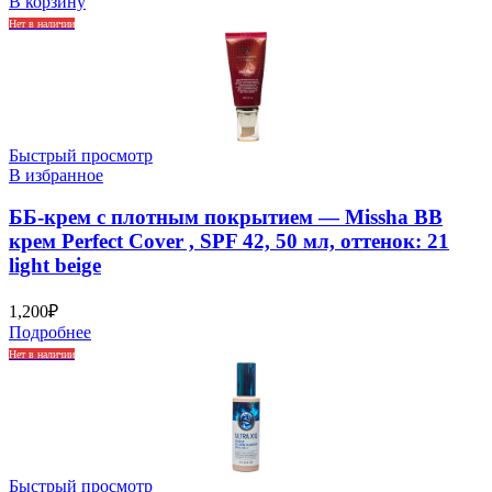
В корзину
Нет в наличии
Быстрый просмотр
В избранное
ББ-крем с плотным покрытием — Missha BB
крем Perfect Cover , SPF 42, 50 мл, оттенок: 21
light beige
1,200
₽
Подробнее
Нет в наличии
Быстрый просмотр