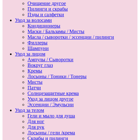
Очищение другое
Пилинги и скрабы
Пэды и салфетки
Уход за волосами
Кондиционеры
Маски / Бальзамы / Мисты
Масла / сыворотки / эссенции / пилинги
Филлеры
Шампуни
Уход за лицом
Ампулы / Сыворотки
Вокруг глаз
Кремы
Лосьоны / Тоники / Тонеры
Мисты
Патчи
Солнцезащитные крема
Уход за лицом другое
Эссенции / Эмульсии
Уход за телом
Гели и мыло для душа
Для ног
Для рук
Лосьоны / гели /крема
Скрабы и пилинги