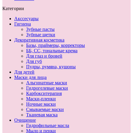
Категории
Акссесуары
Гигиена
Зубные пасты
Зубные щетки
Декоративная косметика
Базы, праймеры, корректоры
ББ, СС, тональные крема
Для глаз и бровей
Для губ
Пудры, румяна, кушоны
Для детей
Маски для лица
Альгинатные маски
Гидрогелевые маски
Карбокситерапия
Маски-пленки
Ночные маски
Смываемые маски
Тканевая маска
Очищение
Гидрофильные масла
Мыло и пенки