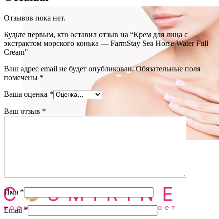
Отзывов пока нет.
Будьте первым, кто оставил отзыв на “Крем для лица с
экстрактом морского конька — FarmStay Sea Horse Water Full
Cream”
Ваш адрес email не будет опубликован.
Обязательные поля
помечены
*
Ваша оценка
*
Ваш отзыв
*
Уход за телом
(72)
Блог
О нас
Имя
*
Email
*