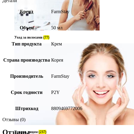
Детали
Бренд
FarmStay
Объем
50 мл
Уход за волосами
(77)
Тип продукта
Крем
Страна производства
Корея
Производитель
FarmStay
Срок годности
P2Y
Штрихкод
8809469772006
Отзывы (0)
Отзывы
Уход за лицом
(237)