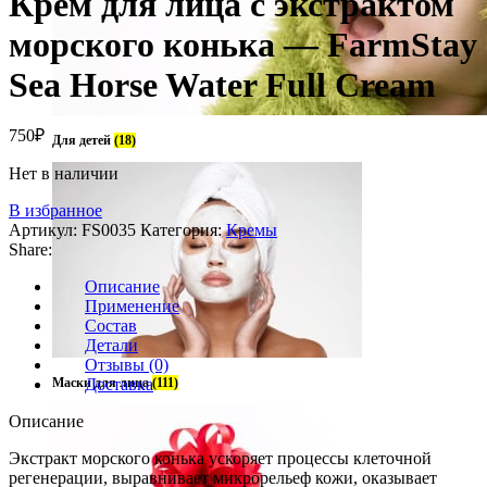
Крем для лица с экстрактом
морского конька — FarmStay
Sea Horse Water Full Cream
750
₽
Для детей
(18)
Нет в наличии
В избранное
Артикул:
FS0035
Категория:
Кремы
Share:
Описание
Применение
Состав
Детали
Отзывы (0)
Маски для лица
Доставка
(111)
Описание
Экстракт морского конька ускоряет процессы клеточной
регенерации, выравнивает микрорельеф кожи, оказывает