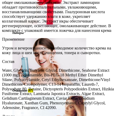
общее омолаживающее действие. Экстракт ламинарии
обладает противовоспалительными, увлажняющими,
восстанавливающими свойствами. Гиалуроновая кислота
способствует удержанию влаги в коже, укрепляет
коллагеновый каркас. Экстракт икры обеспечивает
регенерирующее, осветляющее, омолаживающее действие. В
комплекте с упаковкой имеется ложечка для нанесения крема
Наборы
Применение
Утром и вечером наносить необходимое количество крема на
кожу лица и шеи после очищения, тонера и сыворотки.
Состав
Water, Glycerin, Butylene Glycol, Dimethicone, Seahorse Extract
(1000 mg), Niacinamide, Bis-PEG-18 Methyl Ether Dimethyl
Silane, Polyacrylamide, Cetyl Ethylhexanoate, Dimethicone/Vinyl
Dimethicone Crosspolymer, C13-14 Isoparaffin, Laureth-7,
Polysorbate 80, Betaine, Dictyopteris Polypodioides Extract, Hizikia
Очищение
(67)
Fusiforme Extract, Laminaria Japonica Extracts, Algae Extract,
Gelidium Cartilagineum Extract, Caviar Extract, Sodium
Hyaluronate, Xanthan Gum, Phenoxyethanol, Caprylyl Glycol,
Adenosine, Fragrance, CI 42090.