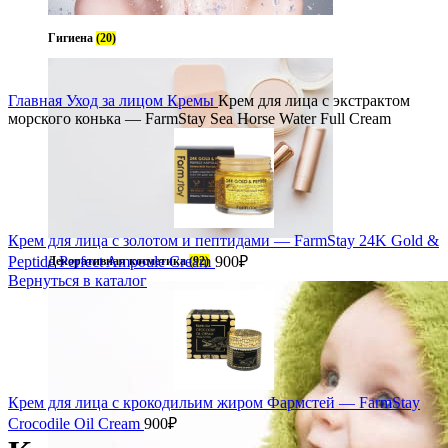
Гигиена
(20)
чить
Главная
Уход за лицом
Кремы
Крем для лица с экстрактом
морского конька — FarmStay Sea Horse Water Full Cream
Крем для лица с золотом и пептидами — FarmStay 24K Gold &
Peptide Perfect Ampoule Cream
900
₽
Декоративная косметика
(92)
Вернуться в каталог
Крем для лица с крокодильим жиром Фармстей — FarmStay
Crocodile Oil Cream
900
₽