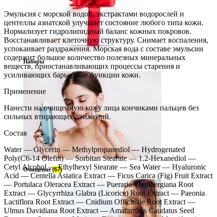
Эмульсия с морской водой, экстрактами водорослей и
центеллы азиатской улучшает состояние любого типа кожи.
Нормализует гидролипидный баланс кожных покровов.
Восстанавливает клеточную структуру. Снимает воспаления,
успокаивает раздражения. Морская вода с составе эмульсии
содержит большое количество полезных минеральных
Наборы
веществ, приостанавливающих процессы старения и
усиливающих барьерные функции кожи.
Применение
Нанести на очищенную кожу лица кончиками пальцев без
сильных втирающих движений.
Состав
Water — Glycerin — Methylpropanediol — Hydrogenated
Poly(C6-14 Olefin) — Sorbitan Stearate — 1.2-Hexanediol —
Cetyl Alcohol — Ethylhexyl Stearate — Sea Water — Hyaluronic
Очищение
(67)
Acid — Centella Asiatica Extract — Ficus Carica (Fig) Fruit Extract
— Portulaca Oleracea Extract — Pueraria Thunbergiana Root
Extract — Glycyrrhiza Glabra (Licorice) Root Extract — Paeonia
Lactiflora Root Extract — Cnidium Officinale Root Extract —
Ulmus Davidiana Root Extract — Amaranthus Caudatus Seed