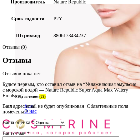
Производитель
Nature Republic
Срок годности
P2Y
Штрихкод
8806173434237
Отзывы (0)
Отзывы
Отзывов пока нет.
Будьте первым, кто оставил отзыв на “Увлажняющая эмульсия
с морской водой — Nature Republic Super Aqua Max Watery
Emulsion”
Уход за телом
(72)
Блог
Ваш адрес email не будет опубликован.
Обязательные поля
О нас
помечены
*
Ваша оценка
*
Ваш отзыв
*