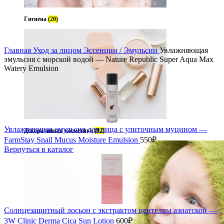
Гигиена
(20)
Увеличить
Главная
Уход за лицом
Эссенции / Эмульсии
Увлажняющая
эмульсия с морской водой — Nature Republic Super Aqua Max
Watery Emulsion
Увлажняющая эмульсия для лица с улиточным муцином —
Декоративная косметика
(92)
FarmStay Snail Mucus Moisture Emulsion
550
₽
Вернуться в каталог
Солнцезащитный лосьон с экстрактом центеллы азиатской —
3W Clinic Derma Cica Sun Lotion
600
₽