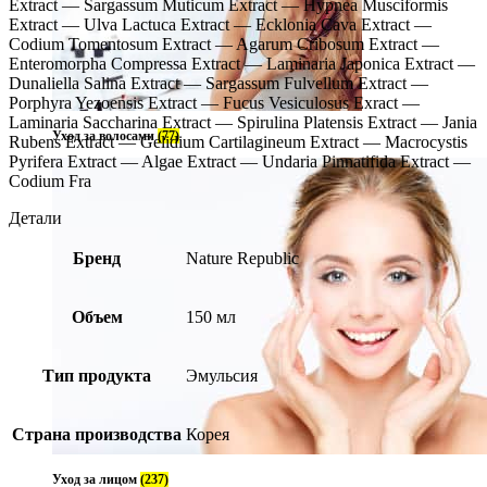
Extract — Sargassum Muticum Extract — Hypnea Musciformis
Extract — Ulva Lactuca Extract — Ecklonia Cava Extract —
Codium Tomentosum Extract — Agarum Cribosum Extract —
Enteromorpha Compressa Extract — Laminaria Japonica Extract —
Dunaliella Salina Extract — Sargassum Fulvellum Extract —
Porphyra Yezoensis Extract — Fucus Vesiculosus Exract —
Laminaria Saccharina Extract — Spirulina Platensis Extract — Jania
Уход за волосами
(77)
Rubens Extract — Gelidium Cartilagineum Extract — Macrocystis
Pyrifera Extract — Algae Extract — Undaria Pinnatifida Extract —
Codium Fra
Детали
Бренд
Nature Republic
Объем
150 мл
Тип продукта
Эмульсия
Страна производства
Корея
Уход за лицом
(237)