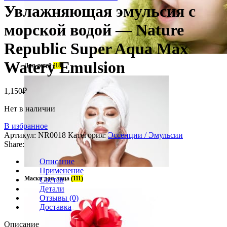
Увлажняющая эмульсия с
морской водой — Nature
Republic Super Aqua Max
Watery Emulsion
Для детей
(18)
1,150
₽
Нет в наличии
В избранное
Артикул:
NR0018
Категория:
Эссенции / Эмульсии
Share:
Описание
Применение
Маски для лица
(111)
Состав
Детали
Отзывы (0)
Доставка
Описание