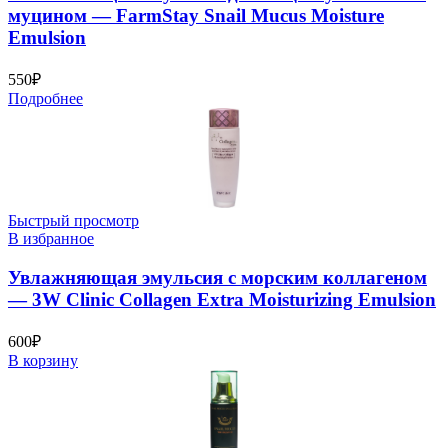
муцином — FarmStay Snail Mucus Moisture
Emulsion
550
₽
Подробнее
Быстрый просмотр
В избранное
Увлажняющая эмульсия с морским коллагеном
— 3W Clinic Collagen Extra Moisturizing Emulsion
600
₽
В корзину