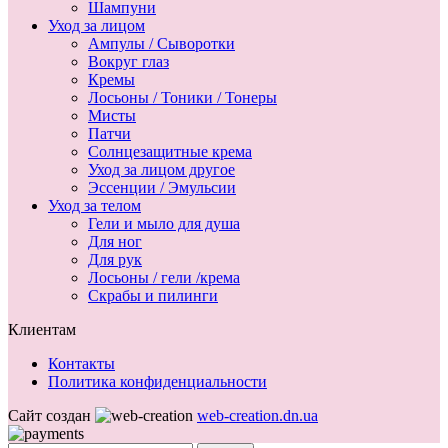
Шампуни
Уход за лицом
Ампулы / Сыворотки
Вокруг глаз
Кремы
Лосьоны / Тоники / Тонеры
Мисты
Патчи
Солнцезащитные крема
Уход за лицом другое
Эссенции / Эмульсии
Уход за телом
Гели и мыло для душа
Для ног
Для рук
Лосьоны / гели /крема
Скрабы и пилинги
Клиентам
Контакты
Политика конфиденциальности
Сайт создан
web-creation.dn.ua