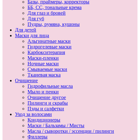
Базы, праймеры, корректоры
ББ, СС, тональные крема
Для глаз и бровей
Для губ
Пудры, румяна, кушоны
Для детей
Маски для лица
Альгинатные маски
Гидрогелевые маски
Карбокситерапия
Маски-пленки
Ночные маски
Смываемые маски
Тканевая маска
Очищение
Гидрофильные масла
Мыло и пенки
Очищение другое
Пилинги и скрабы
Пэды и салфетки
Уход за волосами
Кондиционеры
Маски / Бальзамы / Мисты
Масла / сыворотки / эссенции / пилинги
Филлеры