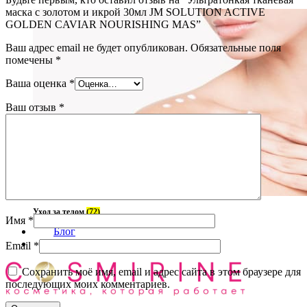
маска с золотом и икрой 30мл JM SOLUTION ACTIVE
GOLDEN CAVIAR NOURISHING MAS”
Ваш адрес email не будет опубликован.
Обязательные поля
помечены
*
Ваша оценка
*
Ваш отзыв
*
Уход за телом
(72)
Имя
*
Блог
О нас
Email
*
Сохранить моё имя, email и адрес сайта в этом браузере для
последующих моих комментариев.