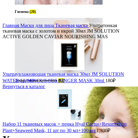
Гигиена
(20)
Главная
Маски для лица
Тканевая маска
Ультратонкая
тканевая маска с золотом и икрой 30мл JM SOLUTION
ACTIVE GOLDEN CAVIAR NOURISHING MAS
Ультраувлажняющая тканевая маска 30мл JM SOLUTION
WATER LUMINOUS SOS RINGER MASK 30ml
180
₽
Декоративная косметика
(92)
Вернуться в каталог
Набор 11 тканевых масок + пенка Hyal Cactus+Resurrection
Plant+Seaweed Mask, 11 шт по 30 мл+100 мл
1,300
₽