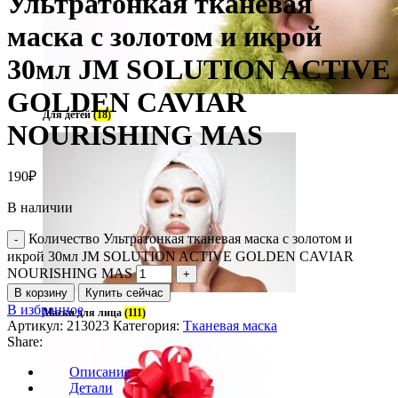
Ультратонкая тканевая
маска с золотом и икрой
30мл JM SOLUTION ACTIVE
GOLDEN CAVIAR
Для детей
(18)
NOURISHING MAS
190
₽
В наличии
Количество Ультратонкая тканевая маска с золотом и
икрой 30мл JM SOLUTION ACTIVE GOLDEN CAVIAR
NOURISHING MAS
В корзину
Купить сейчас
В избранное
Маски для лица
(111)
Артикул:
213023
Категория:
Тканевая маска
Share:
Описание
Детали