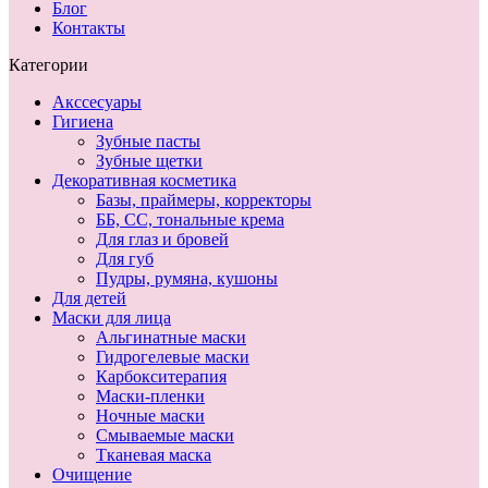
Блог
Контакты
Категории
Акссесуары
Гигиена
Зубные пасты
Зубные щетки
Декоративная косметика
Базы, праймеры, корректоры
ББ, СС, тональные крема
Для глаз и бровей
Для губ
Пудры, румяна, кушоны
Для детей
Маски для лица
Альгинатные маски
Гидрогелевые маски
Карбокситерапия
Маски-пленки
Ночные маски
Смываемые маски
Тканевая маска
Очищение