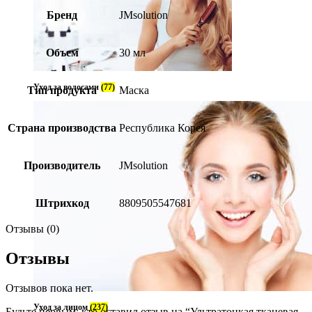
Бренд
JMsolution
Объем
30 мл
Уход за волосами
(77)
Тип продукта
Маска
Страна производства
Республика Корея
Производитель
JMsolution
Штрихкод
8809505547681
Отзывы (0)
Отзывы
Отзывов пока нет.
Уход за лицом
(237)
Будьте первым, кто оставил отзыв на “Ультратонкая тканевая