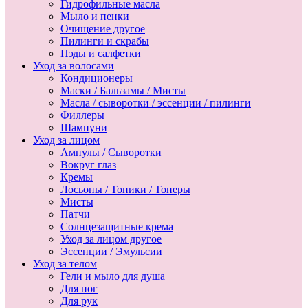
Гидрофильные масла
Мыло и пенки
Очищение другое
Пилинги и скрабы
Пэды и салфетки
Уход за волосами
Кондиционеры
Маски / Бальзамы / Мисты
Масла / сыворотки / эссенции / пилинги
Филлеры
Шампуни
Уход за лицом
Ампулы / Сыворотки
Вокруг глаз
Кремы
Лосьоны / Тоники / Тонеры
Мисты
Патчи
Солнцезащитные крема
Уход за лицом другое
Эссенции / Эмульсии
Уход за телом
Гели и мыло для душа
Для ног
Для рук