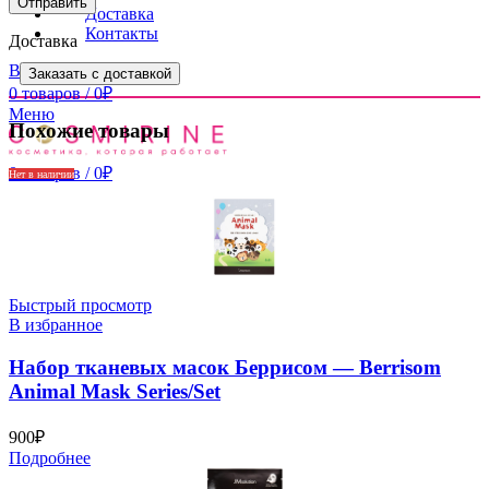
Доставка
Контакты
Доставка
Вход / Регистрация
Заказать с доставкой
0
товаров
/
0
₽
Меню
Похожие товары
0
товаров
/
0
₽
Нет в наличии
Быстрый просмотр
В избранное
Набор тканевых масок Беррисом — Berrisom
Animal Mask Series/Set
900
₽
Подробнее