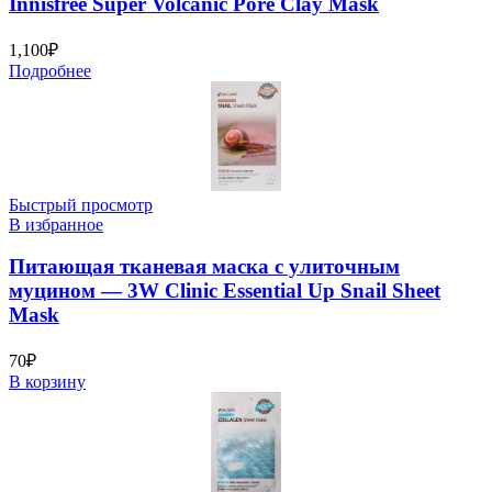
Innisfree Super Volcanic Pore Clay Mask
1,100
₽
Подробнее
Быстрый просмотр
В избранное
Питающая тканевая маска с улиточным
муцином — 3W Clinic Essential Up Snail Sheet
Mask
70
₽
В корзину