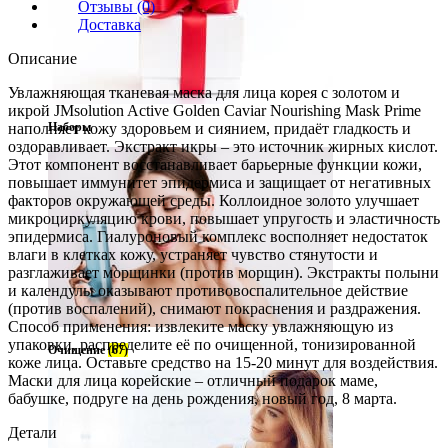
Отзывы (0)
Доставка
Описание
Увлажняющая тканевая маска для лица корея с золотом и
икрой JMsolution Active Golden Caviar Nourishing Mask Prime
наполняет кожу здоровьем и сиянием, придаёт гладкость и
Наборы
оздоравливает. Экстракт икры – это источник жирных кислот.
Этот компонент восстанавливает барьерные функции кожи,
повышает иммунитет эпидермиса и защищает от негативных
факторов окружающей среды. Коллоидное золото улучшает
микроциркуляцию крови, повышает упругость и эластичность
эпидермиса. Гиалуроновый комплекс восполняет недостаток
влаги в клетках кожу, устраняет чувство стянутости и
разглаживает морщинки (против морщин). Экстракты полыни
и календулы оказывают противовоспалительное действие
(против воспалений), снимают покраснения и раздражения.
Способ применения: извлеките маску увлажняющую из
упаковки, распределите её по очищенной, тонизированной
Очищение
(67)
коже лица. Оставьте средство на 15-20 минут для воздействия.
Маски для лица корейские – отличный подарок маме,
бабушке, подруге на день рождения, новый год, 8 марта.
Детали