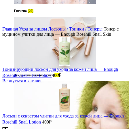
Гигиена
(20)
чить
Главная
Уход за лицом
Лосьоны / Тоники / Тонеры
Тонер с
муцином улитки для лица — Enough Rosehill Snail Skin
Тонизирующий лосьон для ухода за кожей лица — Enough
Rosehill Green Tea Lotion
400
₽
Декоративная косметика
(92)
Вернуться в каталог
Лосьон с секретом улитки для ухода за кожей лица — Enough
Rosehill Snail Lotion
400
₽