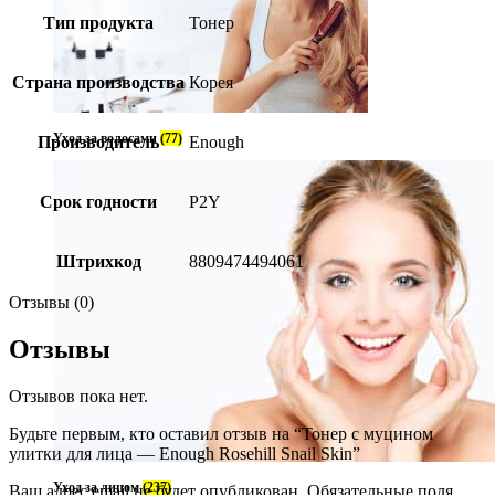
Тип продукта
Тонер
Страна производства
Корея
Уход за волосами
(77)
Производитель
Enough
Срок годности
P2Y
Штрихкод
8809474494061
Отзывы (0)
Отзывы
Отзывов пока нет.
Будьте первым, кто оставил отзыв на “Тонер с муцином
улитки для лица — Enough Rosehill Snail Skin”
Уход за лицом
(237)
Ваш адрес email не будет опубликован.
Обязательные поля