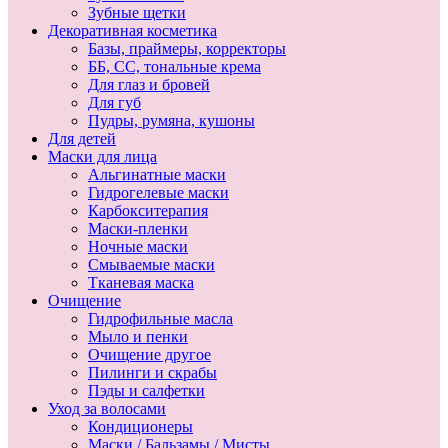
Зубные щетки
Декоративная косметика
Базы, праймеры, корректоры
ББ, СС, тональные крема
Для глаз и бровей
Для губ
Пудры, румяна, кушоны
Для детей
Маски для лица
Альгинатные маски
Гидрогелевые маски
Карбокситерапия
Маски-пленки
Ночные маски
Смываемые маски
Тканевая маска
Очищение
Гидрофильные масла
Мыло и пенки
Очищение другое
Пилинги и скрабы
Пэды и салфетки
Уход за волосами
Кондиционеры
Маски / Бальзамы / Мисты