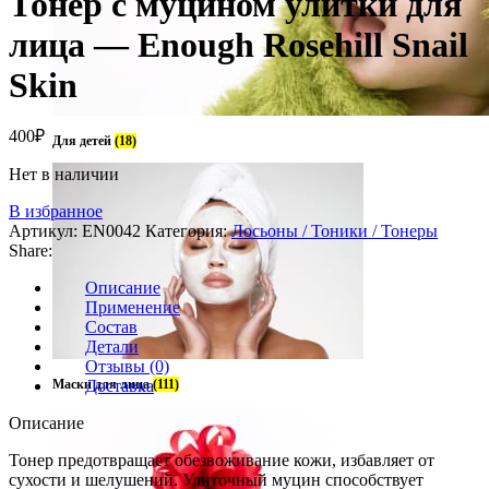
Тонер с муцином улитки для
лица — Enough Rosehill Snail
Skin
400
₽
Для детей
(18)
Нет в наличии
В избранное
Артикул:
EN0042
Категория:
Лосьоны / Тоники / Тонеры
Share:
Описание
Применение
Состав
Детали
Отзывы (0)
Маски для лица
Доставка
(111)
Описание
Тонер предотвращает обезвоживание кожи, избавляет от
сухости и шелушений. Улиточный муцин способствует