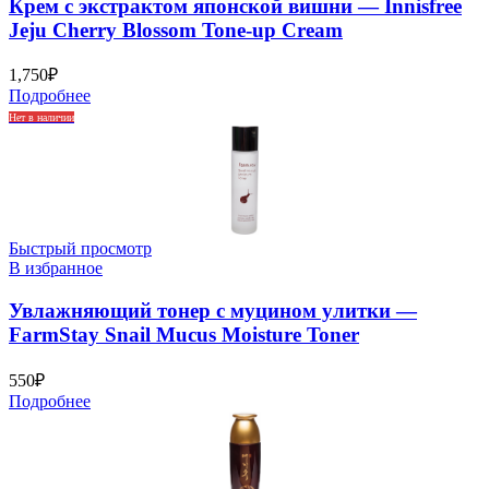
Крем с экстрактом японской вишни — Innisfree
Jeju Cherry Blossom Tone-up Cream
1,750
₽
Подробнее
Нет в наличии
Быстрый просмотр
В избранное
Увлажняющий тонер с муцином улитки —
FarmStay Snail Mucus Moisture Toner
550
₽
Подробнее