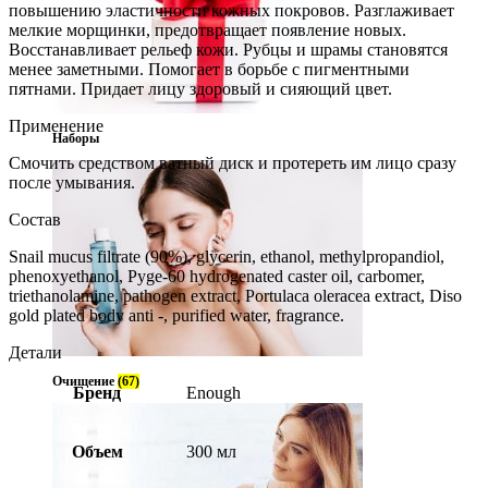
повышению эластичности кожных покровов. Разглаживает
мелкие морщинки, предотвращает появление новых.
Восстанавливает рельеф кожи. Рубцы и шрамы становятся
менее заметными. Помогает в борьбе с пигментными
пятнами. Придает лицу здоровый и сияющий цвет.
Применение
Наборы
Смочить средством ватный диск и протереть им лицо сразу
после умывания.
Состав
Snail mucus filtrate (90%), glycerin, ethanol, methylpropandiol,
phenoxyethanol, Pyge-60 hydrogenated caster oil, carbomer,
triethanolamine, pathogen extract, Portulaca oleracea extract, Diso
gold plated body anti -, purified water, fragrance.
Детали
Очищение
(67)
Бренд
Enough
Объем
300 мл