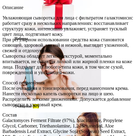
Описание
Увлажняющая сыворотка для лица с фильтратом галактомисис
работает сразу в нескольких направлениях: восстанавливает
структуру кожи, интенсивно увлажняет, устраняет тусклый
цвет лица, подтягивает кожу.
Наборы
При регулярном использовании средства кожа становится
сияющей, здоровой, мягкой и нежной, выглядит ухоженной,
свежей и отдохнувшей.
Сыворотка обладает легкой текстурой, моментально
впитывается, не оставляя липкой или жирной пленки на коже
лица. Подходит для любого типа кожи, в том числе сухой,
поврежденной и увядающей кожи.
Способ применения
После очищения и тонизирования, перед нанесением крема.
Нанести несколько капель сыворотки на лицо и шею.
Распределить легкими движениями. Допускается добавление
сыворотки в уходовый крем.
Очищение
(67)
Состав
Galactomyces Ferment Filtrate (97%), Niacinamide, Propylene
Glycol, Carbomer, Triethanolamine, 1,2-Hexanediol, Aloe
Barbadensis Leaf Extract, Glycine Soja (Soybean) Seed Extract,