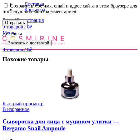
Доставка
Сохранить моё имя, email и адрес сайта в этом браузере для
Контакты
последующих моих комментариев.
Вход / Регистрация
0
товаров
/
0
₽
Меню
Доставка
Заказать с доставкой
0
товаров
/
0
₽
Похожие товары
Быстрый просмотр
В избранное
Сыворотка для лица с муцином улитки —
Bergamo Snail Ampoule