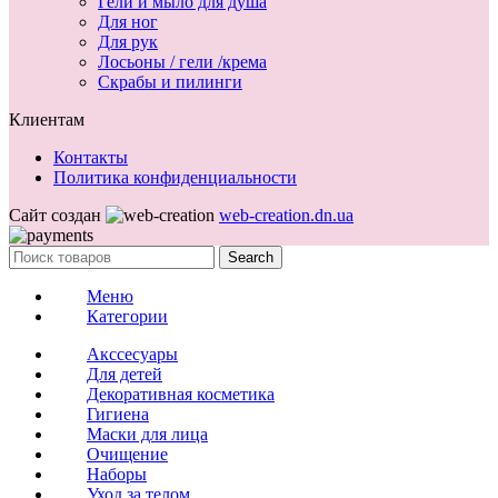
Гели и мыло для душа
Для ног
Для рук
Лосьоны / гели /крема
Скрабы и пилинги
Клиентам
Контакты
Политика конфиденциальности
Сайт создан
web-creation.dn.ua
Search
Меню
Категории
Акссесуары
Для детей
Декоративная косметика
Гигиена
Маски для лица
Очищение
Наборы
Уход за телом