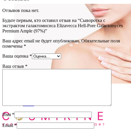
Отзывов пока нет.
Будьте первым, кто оставил отзыв на “Сыворотка с
экстрактом галактомисиса Elizavecca Hell-Pore Galactomyces
Premium Ample (97%)”
Ваш адрес email не будет опубликован.
Обязательные поля
помечены
*
Ваша оценка
*
Ваш отзыв
*
Уход за телом
(72)
Блог
О нас
Имя
*
Email
*