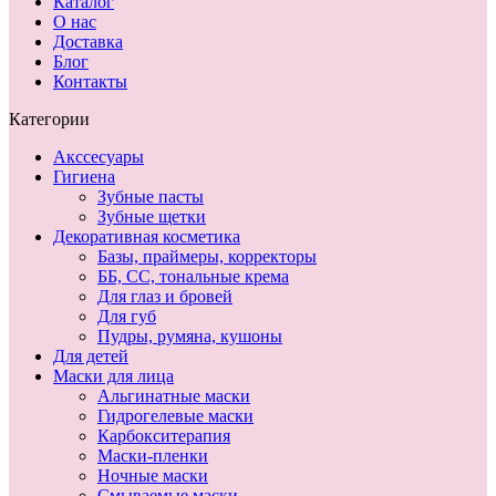
Каталог
О нас
Доставка
Блог
Контакты
Категории
Акссесуары
Гигиена
Зубные пасты
Зубные щетки
Декоративная косметика
Базы, праймеры, корректоры
ББ, СС, тональные крема
Для глаз и бровей
Для губ
Пудры, румяна, кушоны
Для детей
Маски для лица
Альгинатные маски
Гидрогелевые маски
Карбокситерапия
Маски-пленки
Ночные маски
Смываемые маски