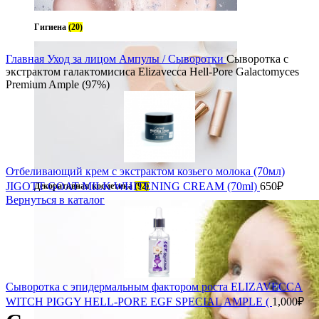
Гигиена
(20)
Главная
Уход за лицом
Ампулы / Сыворотки
Сыворотка с
экстрактом галактомисиса Elizavecca Hell-Pore Galactomyces
Premium Ample (97%)
Отбеливающий крем с экстрактом козьего молока (70мл)
JIGOTT GOAT MILK WHITENING CREAM (70ml)
650
₽
Декоративная косметика
(92)
Вернуться в каталог
Сыворотка с эпидермальным фактором роста ELIZAVECCA
WITCH PIGGY HELL-PORE EGF SPECIAL AMPLE (
1,000
₽