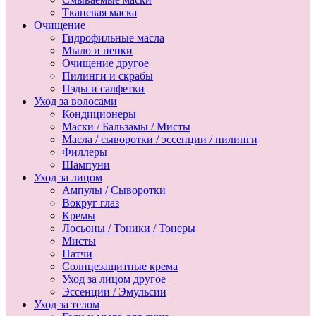
Тканевая маска
Очищение
Гидрофильные масла
Мыло и пенки
Очищение другое
Пилинги и скрабы
Пэды и салфетки
Уход за волосами
Кондиционеры
Маски / Бальзамы / Мисты
Масла / сыворотки / эссенции / пилинги
Филлеры
Шампуни
Уход за лицом
Ампулы / Сыворотки
Вокруг глаз
Кремы
Лосьоны / Тоники / Тонеры
Мисты
Патчи
Солнцезащитные крема
Уход за лицом другое
Эссенции / Эмульсии
Уход за телом