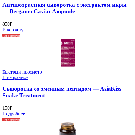
Антивозрастная сыворотка с экстрактом икры
— Bergamo Caviar Ampoule
850
₽
В корзину
Нет в наличии
Быстрый просмотр
В избранное
Сыворотка со змеиным пептидом — AsiaKiss
Snake Treatment
150
₽
Подробнее
Нет в наличии