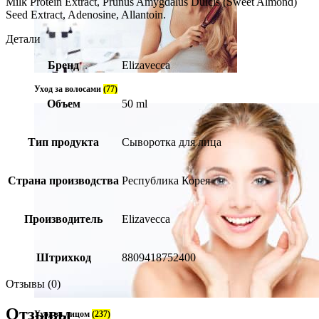
Milk Protein Extract, Prunus Amygdalus Dulcis (Sweet Almond)
Seed Extract, Adenosine, Allantoin.
Детали
Бренд
Elizavecca
Уход за волосами
(77)
Объем
50 ml
Тип продукта
Сыворотка для лица
Страна производства
Республика Корея
Производитель
Elizavecca
Штрихкод
8809418752400
Отзывы (0)
Отзывы
Уход за лицом
(237)