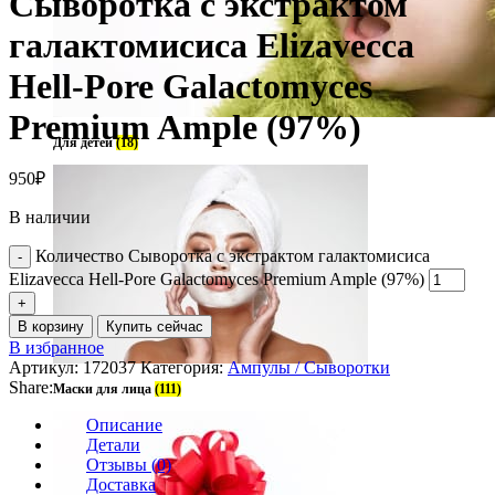
Сыворотка с экстрактом
галактомисиса Elizavecca
Hell-Pore Galactomyces
Premium Ample (97%)
Для детей
(18)
950
₽
В наличии
Количество Сыворотка с экстрактом галактомисиса
Elizavecca Hell-Pore Galactomyces Premium Ample (97%)
В корзину
Купить сейчас
В избранное
Артикул:
172037
Категория:
Ампулы / Сыворотки
Share:
Маски для лица
(111)
Описание
Детали
Отзывы (0)
Доставка