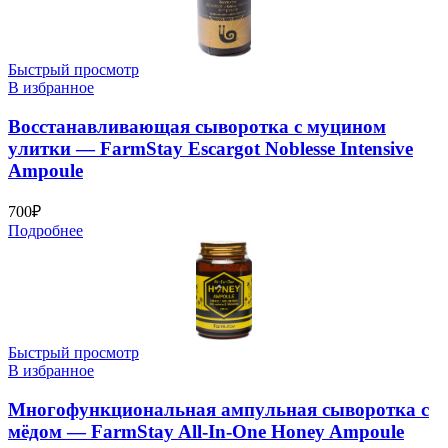
Быстрый просмотр
В избранное
Восстанавливающая сыворотка с муцином
улитки — FarmStay Escargot Noblesse Intensive
Ampoule
700
₽
Подробнее
Быстрый просмотр
В избранное
Многофункциональная ампульная сыворотка с
мёдом — FarmStay All-In-One Honey Ampoule