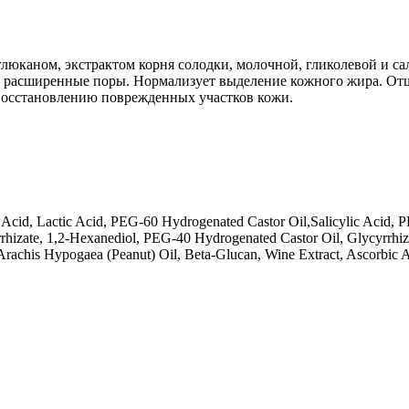
-глюканом, экстрактом корня солодки, молочной, гликолевой и 
т расширенные поры. Нормализует выделение кожного жира. От
 восстановлению поврежденных участков кожи.
c Acid, Lactic Acid, PEG-60 Hydrogenated Castor Oil,Salicylic Acid,
rhizate, 1,2-Hexanediol, PEG-40 Hydrogenated Castor Oil, Glycyrrhiz
e, Arachis Hypogaea (Peanut) Oil, Beta-Glucan, Wine Extract, Ascorbic