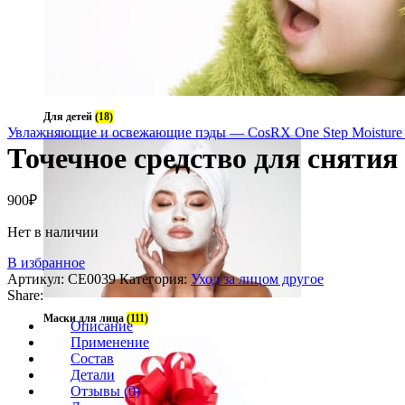
Для детей
(18)
Увлажняющие и освежающие пэды — CosRX One Step Moisture
Точечное средство для снятия 
900
₽
Нет в наличии
В избранное
Артикул:
CE0039
Категория:
Уход за лицом другое
Share:
Маски для лица
(111)
Описание
Применение
Состав
Детали
Отзывы (0)