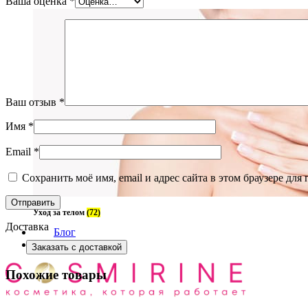
Ваша оценка
*
Ваш отзыв
*
Имя
*
Email
*
Сохранить моё имя, email и адрес сайта в этом браузере д
Уход за телом
(72)
Доставка
Блог
О нас
Заказать с доставкой
Похожие товары