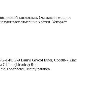
салициловой кислотами. Оказывает мощное
шелушивает отмершие клетки. Ускоряет
 PPG-1-PEG-9 Lauryl Glycol Ether, Coceth-7,Zinc
a Glabra (Licorice) Root
 Acid,Tocopherol, Methylparaben.