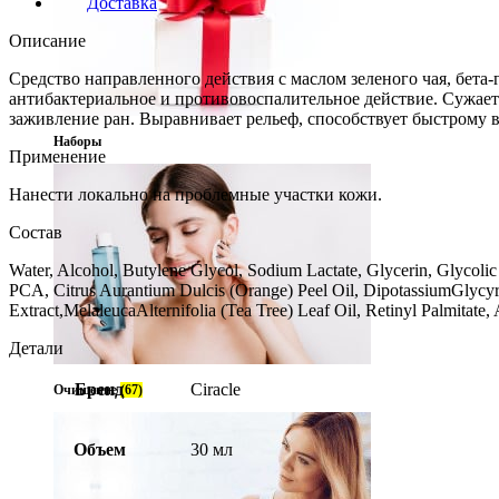
Доставка
Описание
Средство направленного действия с маслом зеленого чая, бета
антибактериальное и противовоспалительное действие. Сужае
заживление ран. Выравнивает рельеф, способствует быстрому
Наборы
Применение
Нанести локально на проблемные участки кожи.
Состав
Water, Alcohol, Butylene Glycol, Sodium Lactate, Glycerin, Glycoli
PCA, Citrus Aurantium Dulcis (Orange) Peel Oil, DipotassiumGlycyr
Extract,MelaleucaAlternifolia (Tea Tree) Leaf Oil, Retinyl Palmitat
Детали
Бренд
Ciracle
Очищение
(67)
Объем
30 мл