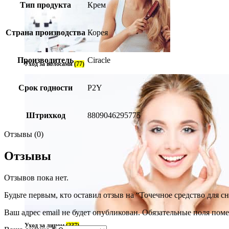
Тип продукта
Крем
Страна производства
Корея
Производитель
Ciracle
Уход за волосами
(77)
Срок годности
P2Y
Штрихкод
8809046295775
Отзывы (0)
Отзывы
Отзывов пока нет.
Будьте первым, кто оставил отзыв на “Точечное средство для сн
Ваш адрес email не будет опубликован.
Обязательные поля пом
Уход за лицом
(237)