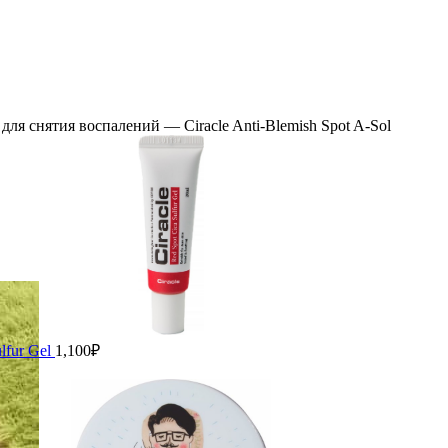
личить
для снятия воспалений — Ciracle Anti-Blemish Spot A-Sol
lfur Gel
1,100
₽