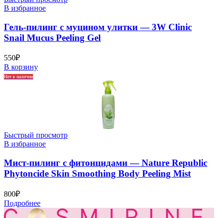
В избранное
Гель-пилинг с муцином улитки — 3W Clinic
Snail Mucus Peeling Gel
550
₽
В корзину
Нет в наличии
Быстрый просмотр
В избранное
Мист-пилинг с фитонцидами — Nature Republic
Phytoncide Skin Smoothing Body Peeling Mist
800
₽
Подробнее