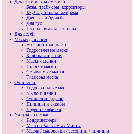
Декоративная косметика
Базы, праймеры, корректоры
ББ, СС, тональные крема
Для глаз и бровей
Для губ
Пудры, румяна, кушоны
Для детей
Маски для лица
Альгинатные маски
Гидрогелевые маски
Карбокситерапия
Маски-пленки
Ночные маски
Смываемые маски
Тканевая маска
Очищение
Гидрофильные масла
Мыло и пенки
Очищение другое
Пилинги и скрабы
Пэды и салфетки
Уход за волосами
Кондиционеры
Маски / Бальзамы / Мисты
Масла / сыворотки / эссенции / пилинги