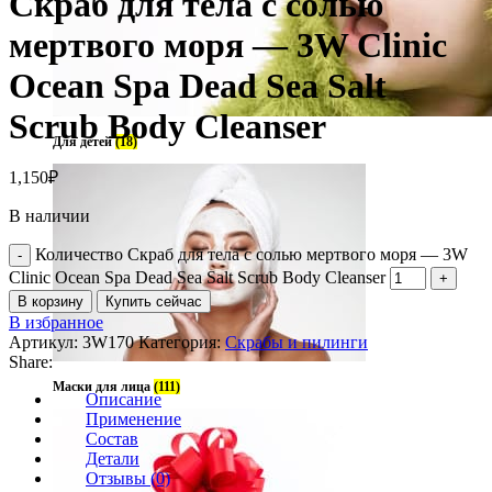
Скраб для тела с солью
мертвого моря — 3W Clinic
Ocean Spa Dead Sea Salt
Scrub Body Cleanser
Для детей
(18)
1,150
₽
В наличии
Количество Скраб для тела с солью мертвого моря — 3W
Clinic Ocean Spa Dead Sea Salt Scrub Body Cleanser
В корзину
Купить сейчас
В избранное
Артикул:
3W170
Категория:
Скрабы и пилинги
Share:
Маски для лица
(111)
Описание
Применение
Состав
Детали
Отзывы (0)