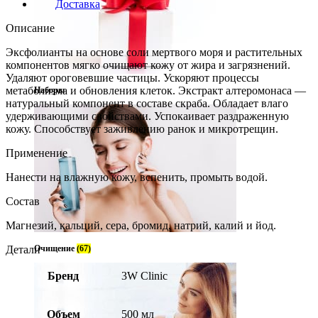
Доставка
Описание
Эксфолианты на основе соли мертвого моря и растительных
компонентов мягко очищают кожу от жира и загрязнений.
Удаляют ороговевшие частицы. Ускоряют процессы
метаболизма и обновления клеток. Экстракт алтеромонаса —
Наборы
натуральный компонент в составе скраба. Обладает влаго
удерживающими свойствами. Успокаивает раздраженную
кожу. Способствует заживлению ранок и микротрещин.
Применение
Нанести на влажную кожу, вспенить, промыть водой.
Состав
Магнезий, кальций, сера, бромид, натрий, калий и йод.
Детали
Очищение
(67)
Бренд
3W Clinic
Объем
500 мл