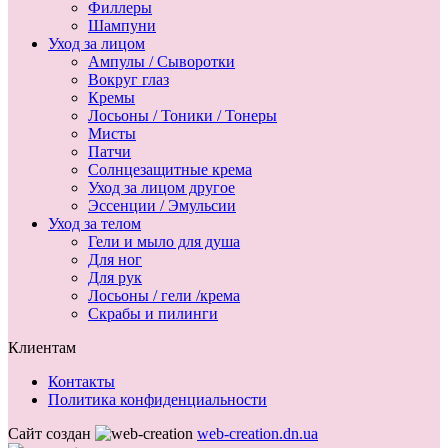
Филлеры
Шампуни
Уход за лицом
Ампулы / Сыворотки
Вокруг глаз
Кремы
Лосьоны / Тоники / Тонеры
Мисты
Патчи
Солнцезащитные крема
Уход за лицом другое
Эссенции / Эмульсии
Уход за телом
Гели и мыло для душа
Для ног
Для рук
Лосьоны / гели /крема
Скрабы и пилинги
Клиентам
Контакты
Политика конфиденциальности
Сайт создан
web-creation.dn.ua