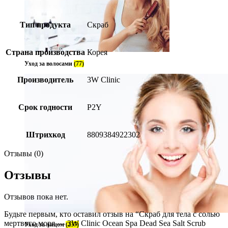
Тип продукта
Скраб
Страна производства
Корея
Уход за волосами
(77)
Производитель
3W Clinic
Срок годности
P2Y
Штрихкод
8809384922302
Отзывы (0)
Отзывы
Отзывов пока нет.
Будьте первым, кто оставил отзыв на “Скраб для тела с солью
мертвого моря — 3W Clinic Ocean Spa Dead Sea Salt Scrub
Уход за лицом
(237)