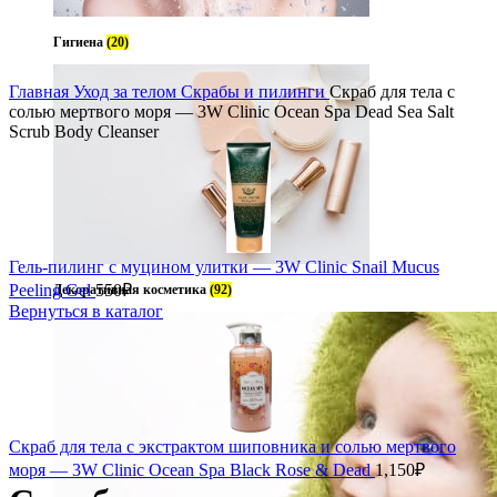
Гигиена
(20)
ь
Главная
Уход за телом
Скрабы и пилинги
Скраб для тела с
солью мертвого моря — 3W Clinic Ocean Spa Dead Sea Salt
Scrub Body Cleanser
Гель-пилинг с муцином улитки — 3W Clinic Snail Mucus
Peeling Gel
550
₽
Декоративная косметика
(92)
Вернуться в каталог
Скраб для тела с экстрактом шиповника и солью мертвого
моря — 3W Clinic Ocean Spa Black Rose & Dead
1,150
₽