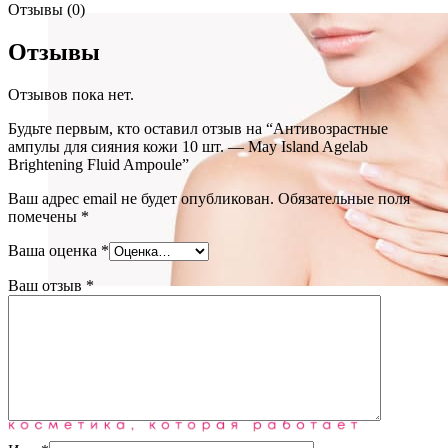
Отзывы (0)
Отзывы
Отзывов пока нет.
Будьте первым, кто оставил отзыв на “Антивозрастные
ампулы для сияния кожи 10 шт. — May Island Agelab
Brightening Fluid Ampoule”
Ваш адрес email не будет опубликован.
Обязательные поля
помечены
*
Ваша оценка
*
Ваш отзыв
*
Уход за телом
(72)
Блог
О нас