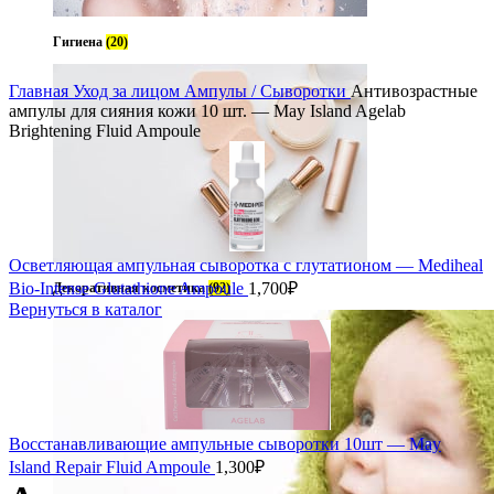
Гигиена
(20)
Главная
Уход за лицом
Ампулы / Сыворотки
Антивозрастные
ампулы для сияния кожи 10 шт. — May Island Agelab
Brightening Fluid Ampoule
Осветляющая ампульная сыворотка с глутатионом — Mediheal
Bio-Intense Glutathione Ampoule
1,700
₽
Декоративная косметика
(92)
Вернуться в каталог
Восстанавливающие ампульные сыворотки 10шт — May
Island Repair Fluid Ampoule
1,300
₽