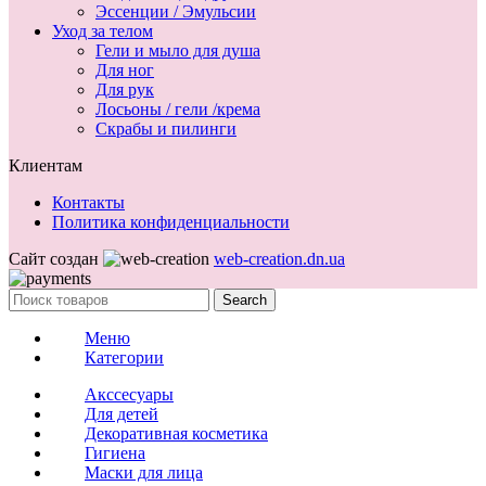
Эссенции / Эмульсии
Уход за телом
Гели и мыло для душа
Для ног
Для рук
Лосьоны / гели /крема
Скрабы и пилинги
Клиентам
Контакты
Политика конфиденциальности
Сайт создан
web-creation.dn.ua
Search
Меню
Категории
Акссесуары
Для детей
Декоративная косметика
Гигиена
Маски для лица