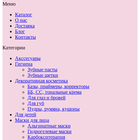
Меню
Каталог
О нас
Доставка
Блог
Контакты
Категории
Акссесуары
Гигиена
Зубные пасты
Зубные щетки
Декоративная косметика
Базы, праймеры, корректоры
ББ, СС, тональные крема
Для глаз и бровей
Для губ
Пудры, румяна, кушоны
Для детей
Маски для лица
Альгинатные маски
Гидрогелевые маски
Карбокситерапия