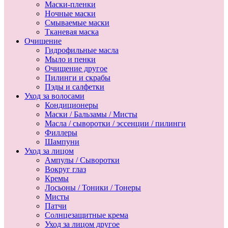
Маски-пленки
Ночные маски
Смываемые маски
Тканевая маска
Очищение
Гидрофильные масла
Мыло и пенки
Очищение другое
Пилинги и скрабы
Пэды и салфетки
Уход за волосами
Кондиционеры
Маски / Бальзамы / Мисты
Масла / сыворотки / эссенции / пилинги
Филлеры
Шампуни
Уход за лицом
Ампулы / Сыворотки
Вокруг глаз
Кремы
Лосьоны / Тоники / Тонеры
Мисты
Патчи
Солнцезащитные крема
Уход за лицом другое