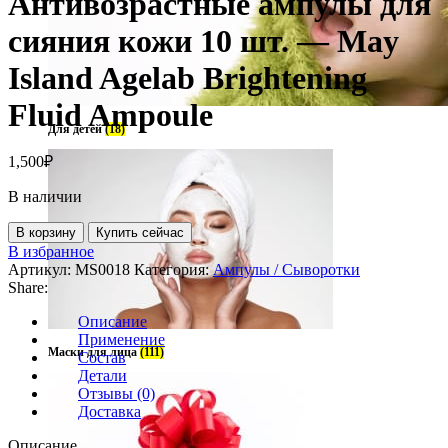
Антивозрастные ампулы для
сияния кожи 10 шт. — May
Island Agelab Brightening
Fluid Ampoule
Для детей
(18)
1,500
₽
В наличии
В корзину
Купить сейчас
В избранное
Артикул:
MS0018
Категория:
Ампулы / Сыворотки
Share:
Описание
Применение
Маски для лица
(111)
Состав
Детали
Отзывы (0)
Доставка
Описание