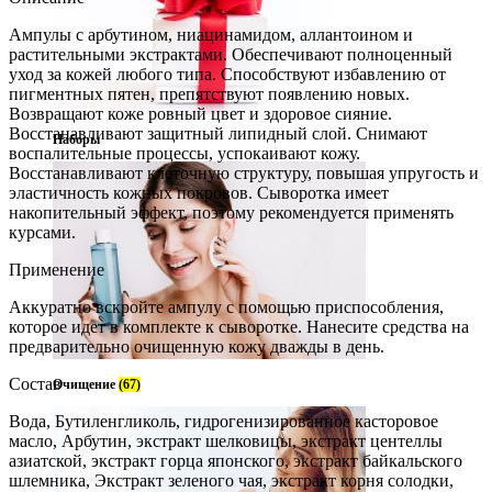
Ампулы с арбутином, ниацинамидом, аллантоином и
растительными экстрактами. Обеспечивают полноценный
уход за кожей любого типа. Способствуют избавлению от
пигментных пятен, препятствуют появлению новых.
Возвращают коже ровный цвет и здоровое сияние.
Восстанавливают защитный липидный слой. Снимают
Наборы
воспалительные процессы, успокаивают кожу.
Восстанавливают клеточную структуру, повышая упругость и
эластичность кожных покровов. Сыворотка имеет
накопительный эффект, поэтому рекомендуется применять
курсами.
Применение
Аккуратно вскройте ампулу с помощью приспособления,
которое идет в комплекте к сыворотке. Нанесите средства на
предварительно очищенную кожу дважды в день.
Состав
Очищение
(67)
Вода, Бутиленгликоль, гидрогенизированное касторовое
масло, Арбутин, экстракт шелковицы, экстракт центеллы
азиатской, экстракт горца японского, экстракт байкальского
шлемника, Экстракт зеленого чая, экстракт корня солодки,