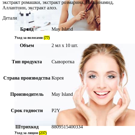
экстракт ромашки, экстракт розмарина, Ниацинамид,
Аллантоин, экстракт алоэ.
Детали
Бренд
May Island
Уход за волосами
(77)
Объем
2 мл х 10 шт.
Тип продукта
Сыворотка
Страна производства
Корея
Производитель
May Island
Срок годности
P2Y
Штрихкод
8809515400334
Уход за лицом
(237)