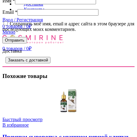
Имя
*
Доставка
Контакты
Email
*
Вход / Регистрация
Сохранить моё имя, email и адрес сайта в этом браузере для
0
товаров
/
0
₽
последующих моих комментариев.
Меню
0
товаров
/
0
₽
Доставка
Заказать с доставкой
Похожие товары
Быстрый просмотр
В избранное
Премиум сыворотка с муцином черной улитки