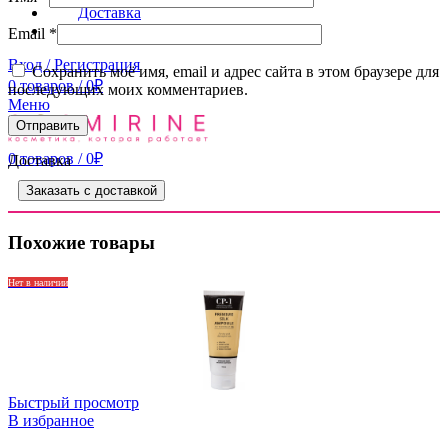
Доставка
Контакты
Email
*
Вход / Регистрация
Сохранить моё имя, email и адрес сайта в этом браузере для
0
товаров
/
0
₽
последующих моих комментариев.
Меню
0
товаров
/
0
₽
Доставка
Заказать с доставкой
Похожие товары
Нет в наличии
Быстрый просмотр
В избранное