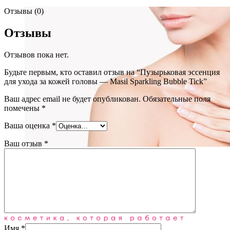
Отзывы (0)
Отзывы
Отзывов пока нет.
Будьте первым, кто оставил отзыв на “Пузырьковая эссенция
для ухода за кожей головы — Masil Sparkling Bubble Tick”
Ваш адрес email не будет опубликован.
Обязательные поля
помечены
*
Ваша оценка
*
Ваш отзыв
*
Уход за телом
(72)
Блог
О нас
Имя
*