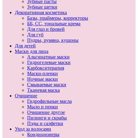
Зубные пасты
Зубные щетки
Декоративная косметика
Базы, праймеры, корректоры
ББ, СС, тональные крема
Для глаз и бровей
Для губ
Пудры, румяна, кушоны
Для детей
Маски для лица
Альгинатные маски
Гидрогелевые маски
Карбокситерапия
Маски-пленки
Ночные маски
Смываемые маски
Тканевая маска
Очищение
Гидрофильные масла
Мыло и пенки
Очищение другое
Пилинги и скрабы
Пэды и салфетки
Уход за волосами
Кондиционеры