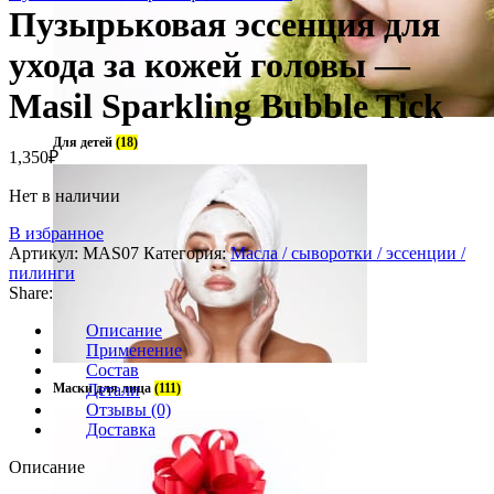
Пузырьковая эссенция для
ухода за кожей головы —
Masil Sparkling Bubble Tick
Для детей
(18)
1,350
₽
Нет в наличии
В избранное
Артикул:
MAS07
Категория:
Масла / сыворотки / эссенции /
пилинги
Share:
Описание
Применение
Состав
Маски для лица
Детали
(111)
Отзывы (0)
Доставка
Описание