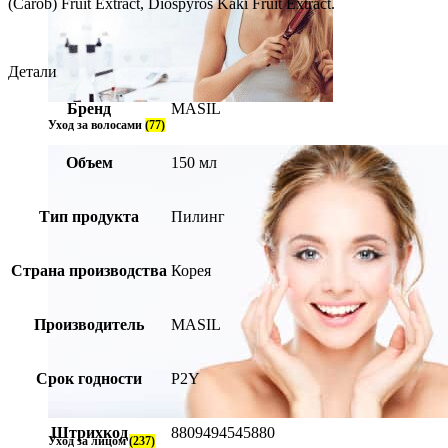
(Carob) Fruit Extract, Diospyros Kaki Fruit Extract.
Детали
Бренд
MASIL
Уход за волосами
(77)
Объем
150 мл
Тип продукта
Пилинг
Страна производства
Корея
Производитель
MASIL
Срок годности
P2Y
Штрихкод
8809494545880
Уход за лицом
(237)