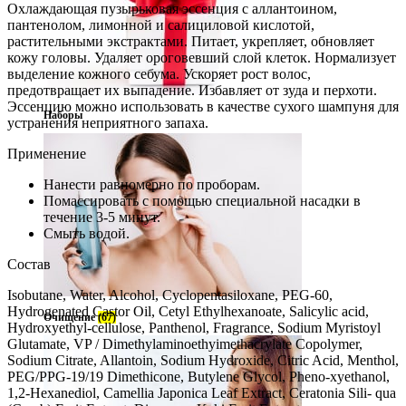
Охлаждающая пузырьковая эссенция с аллантоином,
пантенолом, лимонной и салициловой кислотой,
растительными экстрактами. Питает, укрепляет, обновляет
кожу головы. Удаляет ороговевший слой клеток. Нормализует
выделение кожного себума. Ускоряет рост волос,
предотвращает их выпадение. Избавляет от зуда и перхоти.
Эссенцию можно использовать в качестве сухого шампуня для
Наборы
устранения неприятного запаха.
Применение
Нанести равномерно по проборам.
Помассировать с помощью специальной насадки в
течение 3-5 минут.
Смыть водой.
Состав
Isobutane, Water, Alcohol, Cyclopentasiloxane, PEG-60,
Hydrogenated Castor Oil, Cetyl Ethylhexanoate, Salicylic acid,
Очищение
(67)
Hydroxyethyl-cellulose, Panthenol, Fragrance, Sodium Myristoyl
Glutamate, VP / Dimethylaminoethyimethacrylate Copolymer,
Sodium Citrate, Allantoin, Sodium Hydroxide, Citric Acid, Menthol,
PEG/PPG-19/19 Dimethicone, Butylene Glycol, Pheno-xyethanol,
1,2-Hexanediol, Camellia Japonica Leaf Extract, Ceratonia Sili- qua