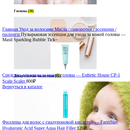
Гигиена
(20)
Увеличить
Главная
Уход за волосами
Масла / сыворотки / эссенции /
пилинги
Пузырьковая эссенция для ухода за кожей головы —
Masil Sparkling Bubble Tick
Средство для ухода за кожей головы — Esthetic House CP-1
Декоративная косметика
(92)
Scalp Scaler
800
₽
Вернуться в каталог
Филлеры для волос с гиалуроновой кислотой — FarmStay
Hyaluronic Acid Super Aqua Hair Filler
120
₽