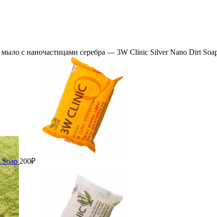
ло с наночастицами серебра — 3W Clinic Silver Nano Dirt Soa
t Soap
200
₽