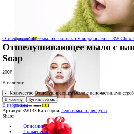
Отшелушивающее мыло с экстрактом водорослей — 3W Clinic K
Для детей
(18)
Отшелушивающее мыло с наноч
Soap
200
₽
В наличии
Количество Отшелушивающее мыло с наночастицами серебра 
В корзину
Купить сейчас
В избранное
Маски для лица
(111)
Артикул:
3W133
Категория:
Гели и мыло для душа
Share:
Описание
Применение