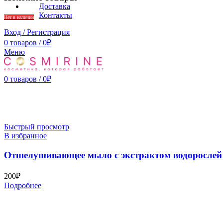
Доставка
Контакты
Нет в наличии
Вход / Регистрация
0
товаров
/
0
₽
Меню
0
товаров
/
0
₽
Быстрый просмотр
В избранное
Отшелушивающее мыло с экстрактом водорослей —
200
₽
Подробнее