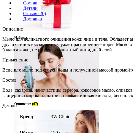
Состав
Детали
Отзывы (0)
Доставка
Описание
Наборы
Мыло для деликатного очищения кожи лица и тела. Обладает а
других типов высыпаний. Сужает расширенные поры. Мягко о
баланса кожи, не разрушая защитный липидный слой.
Применение
Вспеньте мыло под струёй воды и полученной массой промойте
Состав
Вода, сахароза, наночастицы серебра, кокосовое масло, оливков
глицерин, гидроксид натрия, пальмитиновая кислота, бегеновая
Очищение
(67)
Детали
Бренд
3W Clinic
Объем
150 г