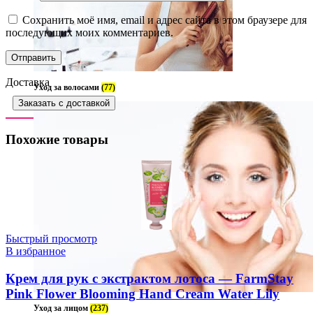
Сохранить моё имя, email и адрес сайта в этом браузере для
последующих моих комментариев.
Доставка
Уход за волосами
(77)
Заказать с доставкой
Похожие товары
Быстрый просмотр
В избранное
Крем для рук с экстрактом лотоса — FarmStay
Pink Flower Blooming Hand Cream Water Lily
Уход за лицом
(237)