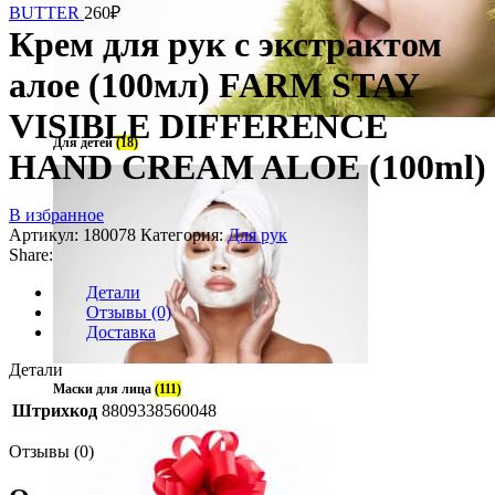
BUTTER
260
₽
Крем для рук с экстрактом
алое (100мл) FARM STAY
VISIBLE DIFFERENCE
Для детей
(18)
HAND CREAM ALOE (100ml)
В избранное
Артикул:
180078
Категория:
Для рук
Share:
Детали
Отзывы (0)
Доставка
Детали
Маски для лица
(111)
Штрихкод
8809338560048
Отзывы (0)