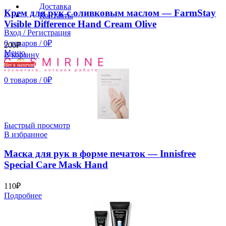
Доставка
Крем для рук с оливковым маслом — FarmStay
Контакты
Visible Difference Hand Cream Olive
Вход / Регистрация
0
товаров
/
0
₽
200
₽
Меню
В корзину
Нет в наличии
0
товаров
/
0
₽
Быстрый просмотр
В избранное
Маска для рук в форме печаток — Innisfree
Special Care Mask Hand
110
₽
Подробнее