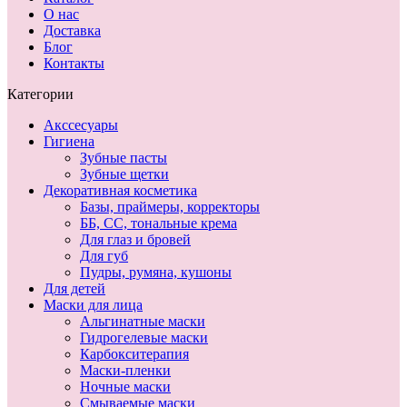
О нас
Доставка
Блог
Контакты
Категории
Акссесуары
Гигиена
Зубные пасты
Зубные щетки
Декоративная косметика
Базы, праймеры, корректоры
ББ, СС, тональные крема
Для глаз и бровей
Для губ
Пудры, румяна, кушоны
Для детей
Маски для лица
Альгинатные маски
Гидрогелевые маски
Карбокситерапия
Маски-пленки
Ночные маски
Смываемые маски