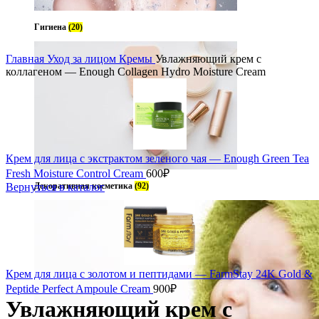
Гигиена
(20)
Главная
Уход за лицом
Кремы
Увлажняющий крем с
коллагеном — Enough Collagen Hydro Moisture Cream
Крем для лица с экстрактом зеленого чая — Enough Green Tea
Fresh Moisture Control Cream
600
₽
Вернуться в каталог
Декоративная косметика
(92)
Крем для лица с золотом и пептидами — FarmStay 24K Gold &
Peptide Perfect Ampoule Cream
900
₽
Увлажняющий крем с