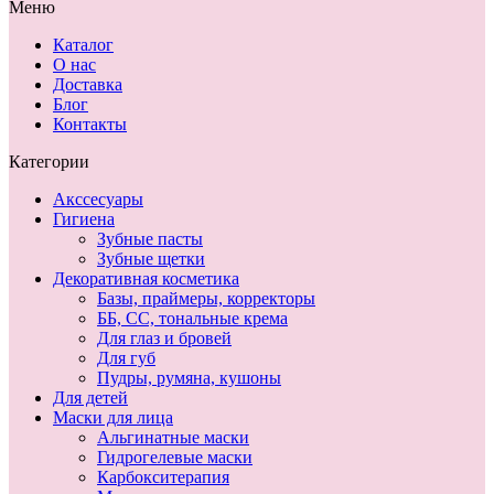
Меню
Каталог
О нас
Доставка
Блог
Контакты
Категории
Акссесуары
Гигиена
Зубные пасты
Зубные щетки
Декоративная косметика
Базы, праймеры, корректоры
ББ, СС, тональные крема
Для глаз и бровей
Для губ
Пудры, румяна, кушоны
Для детей
Маски для лица
Альгинатные маски
Гидрогелевые маски
Карбокситерапия