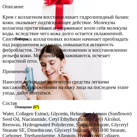
Описание
Крем с коллагеном восстанавливает гидролипидный баланс
кожи, оказывает подтягивающее действие. Молекулы
коллагена притягивают и удерживают возле себя молекулы
воды, вследствие чего кожа долго остается увлажненной.
Синтез новых коллагеновых волокон начинает преобладать
Наборы
над разрушением коллагена, повышается активность
фибробластов. Это ведет к омоложению и восстановлению
рельефа кожи. Морщины разглаживаются, исчезает
возрастной птоз.
Применение
Нанесите небольшое количество средства легкими
массажными движениями на кожу лица на последнем этапе
ухода, дайте впитаться.
Состав
Очищение
(67)
Water, Collagen Extract, Glycerin, Helianthus Annuus (Sunflower)
Seed Oil, Niacinamide, Cetyl Ethylhexanoate, Cetyl Alcohol,
Beeswax, Hydrogenated Polydecene, Sorbitan Stearate, Glyceryl
Stearate SE, Dimethicone, Glyceryl Stearate, PEG-100 Stearate,
Carbomer, Triethanolamine, Allantoin, Hydrolyzed Collagen,