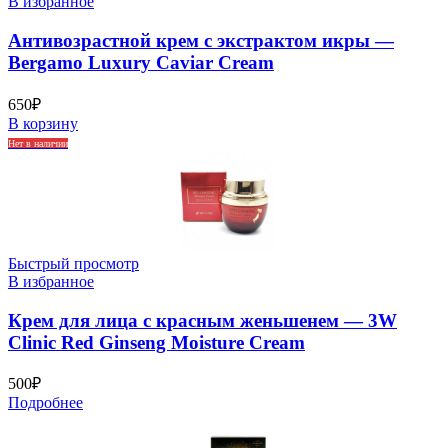
В избранное
Антивозрастной крем с экстрактом икры —
Bergamo Luxury Caviar Cream
650
₽
В корзину
Нет в наличии
Быстрый просмотр
В избранное
Крем для лица с красным женьшенем — 3W
Clinic Red Ginseng Moisture Cream
500
₽
Подробнее