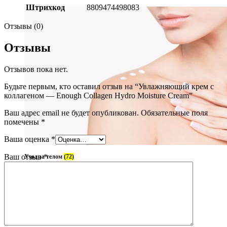
Штрихкод
8809474498083
Отзывы (0)
Отзывы
Отзывов пока нет.
Будьте первым, кто оставил отзыв на “Увлажняющий крем с
коллагеном — Enough Collagen Hydro Moisture Cream”
Ваш адрес email не будет опубликован.
Обязательные поля
помечены
*
Ваша оценка
*
Ваш отзыв
*
Уход за телом
(72)
Блог
О нас