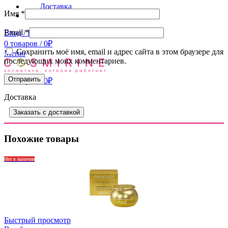
Доставка
Имя
*
Контакты
Email
*
Вход / Регистрация
0
товаров
/
0
₽
Сохранить моё имя, email и адрес сайта в этом браузере для
Меню
последующих моих комментариев.
0
товаров
/
0
₽
Доставка
Заказать с доставкой
Похожие товары
Нет в наличии
Быстрый просмотр