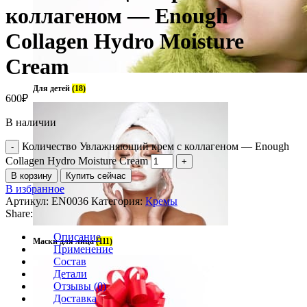
коллагеном — Enough
Collagen Hydro Moisture
Cream
Для детей
(18)
600
₽
В наличии
Количество Увлажняющий крем с коллагеном — Enough
Collagen Hydro Moisture Cream
В корзину
Купить сейчас
В избранное
Артикул:
EN0036
Категория:
Кремы
Share:
Описание
Маски для лица
(111)
Применение
Состав
Детали
Отзывы (0)
Доставка