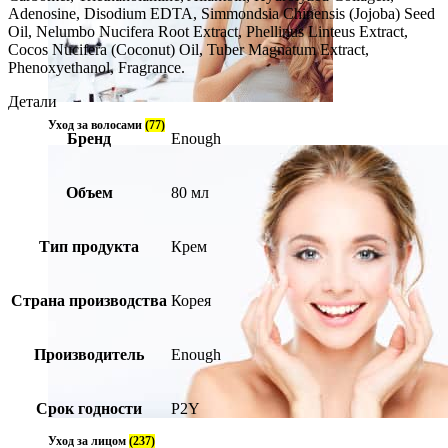
Adenosine, Disodium EDTA, Simmondsia Chinensis (Jojoba) Seed
Oil, Nelumbo Nucifera Root Extract, Phellinus Linteus Extract,
Cocos Nucifera (Coconut) Oil, Tuber Magnatum Extract,
Phenoxyethanol, Fragrance.
Детали
Уход за волосами
(77)
Бренд
Enough
Объем
80 мл
Тип продукта
Крем
Страна производства
Корея
Производитель
Enough
Срок годности
P2Y
Уход за лицом
(237)