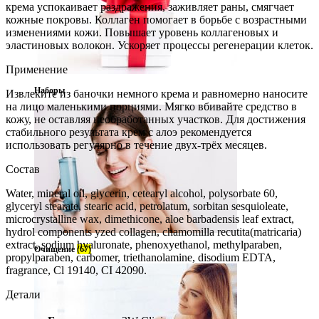
крема успокаивает раздражения, заживляет раны, смягчает
кожные покровы. Коллаген помогает в борьбе с возрастными
изменениями кожи. Повышает уровень коллагеновых и
эластиновых волокон. Ускоряет процессы регенерации клеток.
Применение
Наборы
Извлеките из баночки немного крема и равномерно наносите
на лицо маленькими порциями. Мягко вбивайте средство в
кожу, не оставляя необработанных участков. Для достижения
стабильного результата крем с алоэ рекомендуется
использовать регулярно в течение двух-трёх месяцев.
Состав
Water, mineral oil, glycerin, cetearyl alcohol, polysorbate 60,
glyceryl stearate, stearic acid, petrolatum, sorbitan sesquioleate,
microcrystalline wax, dimethicone, aloe barbadensis leaf extract,
hydrol components yzed collagen, chamomilla recutita(matricaria)
extract, sodium hyaluronate, phenoxyethanol, methylparaben,
Очищение
(67)
propylparaben, carbomer, triethanolamine, disodium EDTA,
fragrance, Cl 19140, CI 42090.
Детали