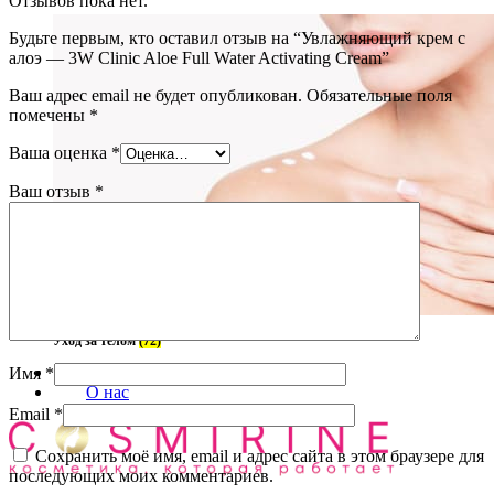
Отзывов пока нет.
Будьте первым, кто оставил отзыв на “Увлажняющий крем с
алоэ — 3W Clinic Aloe Full Water Activating Cream”
Ваш адрес email не будет опубликован.
Обязательные поля
помечены
*
Ваша оценка
*
Ваш отзыв
*
Уход за телом
(72)
Блог
Имя
*
О нас
Email
*
Сохранить моё имя, email и адрес сайта в этом браузере для
последующих моих комментариев.