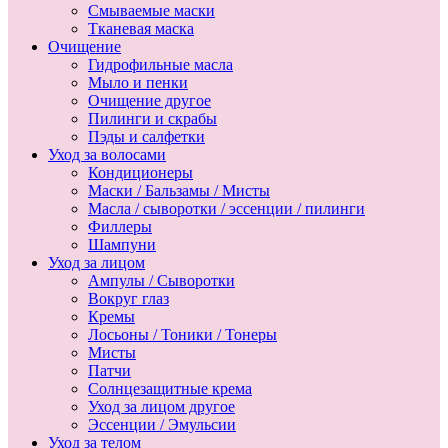
Смываемые маски
Тканевая маска
Очищение
Гидрофильные масла
Мыло и пенки
Очищение другое
Пилинги и скрабы
Пэды и салфетки
Уход за волосами
Кондиционеры
Маски / Бальзамы / Мисты
Масла / сыворотки / эссенции / пилинги
Филлеры
Шампуни
Уход за лицом
Ампулы / Сыворотки
Вокруг глаз
Кремы
Лосьоны / Тоники / Тонеры
Мисты
Патчи
Солнцезащитные крема
Уход за лицом другое
Эссенции / Эмульсии
Уход за телом