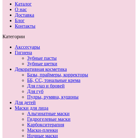
Каталог
О нас
Доставка
Блог
Контакты
Категории
Акссесуары
Гигиена
Зубные пасты
Зубные щетки
Декоративная косметика
Базы, праймеры, корректоры
ББ, СС, тональные крема
Для глаз и бровей
Для губ
Пудры, румяна, кушоны
Для детей
Маски для лица
Альгинатные маски
Гидрогелевые маски
Карбокситерапия
Маски-пленки
Ночные маски