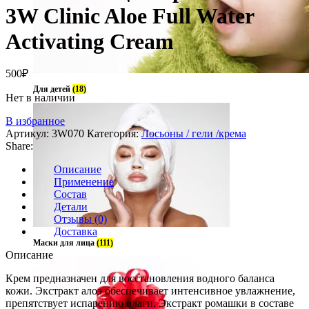
3W Clinic Aloe Full Water
Activating Cream
500
₽
Для детей
(18)
Нет в наличии
В избранное
Артикул:
3W070
Категория:
Лосьоны / гели /крема
Share:
Описание
Применение
Состав
Детали
Отзывы (0)
Доставка
Маски для лица
(111)
Описание
Крем предназначен для восстановления водного баланса
кожи. Экстракт алоэ обеспечивает интенсивное увлажнение,
препятствует испарению влаги. Экстракт ромашки в составе