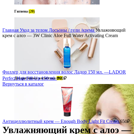
Гигиена
(20)
Главная
Уход за телом
Лосьоны / гели /крема
Увлажняющий
крем с алоэ — 3W Clinic Aloe Full Water Activating Cream
Филлер для восстановления волос Ладор 150 мл. —LADOR
Perfect Hair Fill-Up 150 ml.
890
₽
Декоративная косметика
(92)
Вернуться в каталог
Антицеллюлитный крем — Enough Body Light Fit Cream
650
₽
Увлажняющий крем с алоэ —