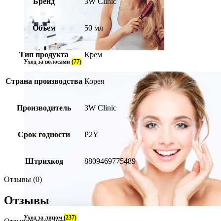
Бренд
3W Clinic
Объем
50 мл
Тип продукта
Крем
Уход за волосами
(77)
Страна производства
Корея
Производитель
3W Clinic
Срок годности
P2Y
Штрихкод
8809469775489
Отзывы (0)
Отзывы
Уход за лицом
(237)