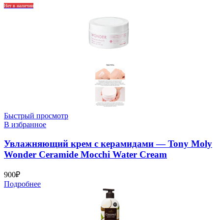
Нет в наличии
Быстрый просмотр
В избранное
Увлажняющий крем с керамидами — Tony Moly
Wonder Ceramide Mocchi Water Cream
900
₽
Подробнее