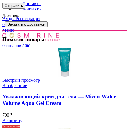
Доставка
Контакты
Доставка
Вход / Регистрация
0
товаров
/
0
₽
Заказать с доставкой
Меню
Похожие товары
0
товаров
/
0
₽
Быстрый просмотр
В избранное
Увлажняющий крем для тела — Mizon Water
Volume Aqua Gel Cream
700
₽
В корзину
Нет в наличии