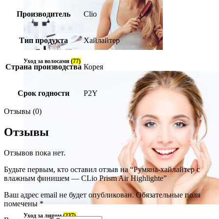
Производитель
Clio
Тип продукта
Хайлайтер
Уход за волосами
(77)
Страна производства
Корея
Срок годности
P2Y
Отзывы (0)
Отзывы
Отзывов пока нет.
Будьте первым, кто оставил отзыв на “Румяна-хайлайтер с
влажным финишем — CLio Prism Air Highlighte”
Ваш адрес email не будет опубликован.
Обязательные поля
помечены
*
Уход за лицом
(237)