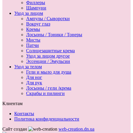
Филлеры
Шампуни
Уход за лицом
Ампулы / Сыворотки
Вокруг глаз
Кремы
Лосьоны / Тоники / Тонеры
Мисты
Патчи
Солнцезащитные крема
Уход за лицом другое
Эссенции / Эмульсии
Уход за телом
Гели и мыло для душа
Для ног
Для рук
Лосьоны / гели /крема
Скрабы и пилинги
Клиентам
Контакты
Политика конфиденциальности
Сайт создан
web-creation.dn.ua