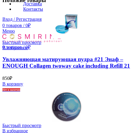
Похожие товары
Доставка
Контакты
Вход / Регистрация
0
товаров
/
0
₽
Меню
Быстрый просмотр
0
товаров
/
0
₽
В избранное
Увлажняющая матирующая пудра #21 Энаф –
ENOUGH Collagen twoway cake including Refill 21
850
₽
В корзину
Нет в наличии
Быстрый просмотр
В избранное