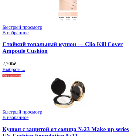
Быстрый просмотр
В избранное
Стойкий тональный кушон — Clio Kill Cover
Ampoule Cushion
2,700
₽
Выбрать ...
Нет в наличии
Быстрый просмотр
В избранное
Кушон с защитой от солнца №23 Make-up series
UV Cushion Foundation №23