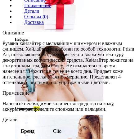
Применение
Детали
Отзывы (0)
Доставка
Описание
Наборы
Румяна-хайлайтер с мельчайшим шиммером и влажным
финишем. Хайлайтер разработан по особой технологии Prism
Air, позволяющей создавать мягкую и влажную текстуру
декоративных косметических средств. Хайлайтер ложится на
кожу тонким, гладким слоем. Не осыпается во время
нанесения. Держится в течение всего дня. Придает коже
интенсивное, слегка влажное мерцание. Представлен 4
оттенками с чистыми, полупрозрачными цветами.
Применение
Нанесите необходимое количество средства на кожу,
аккуратно распределите спонжем или пальцами.
Очищение
(67)
Детали
Бренд
Clio