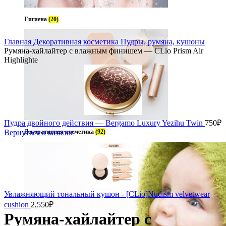
Гигиена
(20)
Главная
Декоративная косметика
Пудры, румяна, кушоны
Румяна-хайлайтер с влажным финишем — CLio Prism Air
Highlighte
Пудра двойного действия — Bergamo Luxury Yezihu Twin
750
₽
Вернуться в каталог
Декоративная косметика
(92)
Увлажняющий тональный кушон - [CLio]Nudism velvetwear
cushion
2,550
₽
Румяна-хайлайтер с