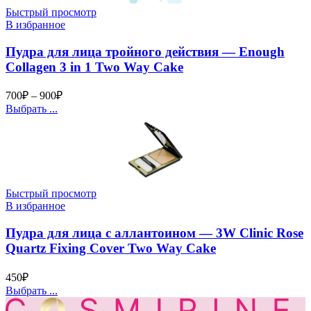
Быстрый просмотр
В избранное
Пудра для лица тройного действия — Enough
Collagen 3 in 1 Two Way Cake
700
₽
–
900
₽
Выбрать ...
Быстрый просмотр
В избранное
Пудра для лица с аллантоином — 3W Clinic Rose
Quartz Fixing Cover Two Way Cake
450
₽
Выбрать ...