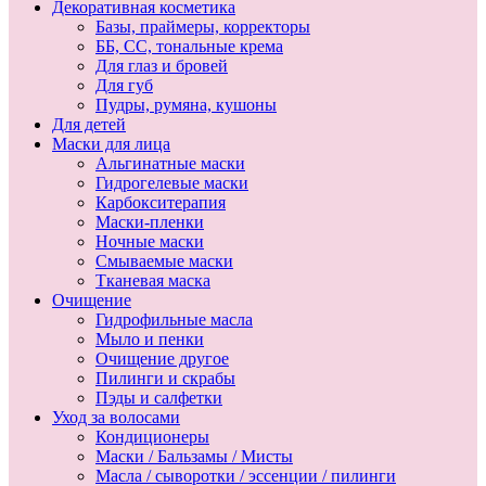
Декоративная косметика
Базы, праймеры, корректоры
ББ, СС, тональные крема
Для глаз и бровей
Для губ
Пудры, румяна, кушоны
Для детей
Маски для лица
Альгинатные маски
Гидрогелевые маски
Карбокситерапия
Маски-пленки
Ночные маски
Смываемые маски
Тканевая маска
Очищение
Гидрофильные масла
Мыло и пенки
Очищение другое
Пилинги и скрабы
Пэды и салфетки
Уход за волосами
Кондиционеры
Маски / Бальзамы / Мисты
Масла / сыворотки / эссенции / пилинги