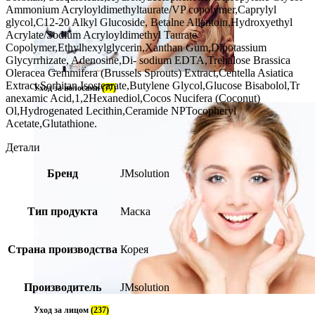
Ammonium Acryloyldimethyltaurate/VP copolymer,Caprylyl
glycol,C12-20 Alkyl Glucoside, Betalne Allantoin,Hydroxyethyl
Acrylate/Sodium Acryloyldimethyl Taurate
Copolymer,Ethylhexylglycerin,Xanthan Gum,Dipotassium
Glycyrrhizate, Adenosine,Di- sodium EDTA,Trehalose Brassica
Oleracea Gemmifera (Brussels Sprouts) Extract,Centella Asiatica
Extract,Sorbitan Isostearate,Butylene Glycol,Glucose Bisabolol,Tr
Уход за волосами
(77)
anexamic Acid,1,2Hexanediol,Cocos Nucifera (Coconut)
Ol,Hydrogenated Lecithin,Ceramide NPTocopheryl
Acetate,Glutathione.
Детали
Бренд
JMsolution
Тип продукта
Маска
Страна производства
Корея
Производитель
JMsolution
Уход за лицом
(237)