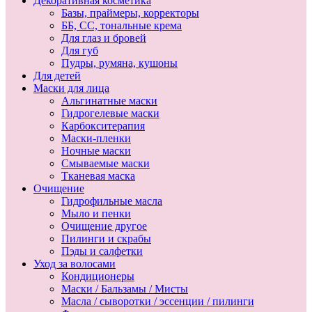
Декоративная косметика
Базы, праймеры, корректоры
ББ, СС, тональные крема
Для глаз и бровей
Для губ
Пудры, румяна, кушоны
Для детей
Маски для лица
Альгинатные маски
Гидрогелевые маски
Карбокситерапия
Маски-пленки
Ночные маски
Смываемые маски
Тканевая маска
Очищение
Гидрофильные масла
Мыло и пенки
Очищение другое
Пилинги и скрабы
Пэды и салфетки
Уход за волосами
Кондиционеры
Маски / Бальзамы / Мисты
Масла / сыворотки / эссенции / пилинги