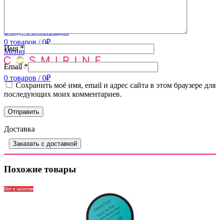
Доставка
Контакты
Вход / Регистрация
0
товаров
/
0
₽
Имя
*
Меню
Email
*
0
товаров
/
0
₽
Сохранить моё имя, email и адрес сайта в этом браузере для
последующих моих комментариев.
Доставка
Заказать с доставкой
Похожие товары
Нет в наличии