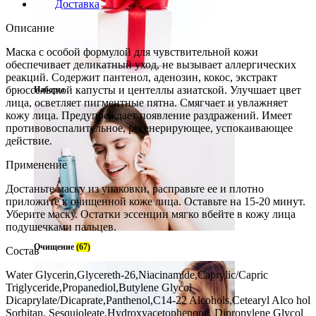
Доставка
Описание
Маска с особой формулой для чувствительной кожи
обеспечивает деликатный уход, не вызывает аллергических
реакций. Содержит пантенол, аденозин, кокос, экстракт
брюссельской капусты и центеллы азиатской. Улучшает цвет
Наборы
лица, осветляет пигментные пятна. Смягчает и увлажняет
кожу лица. Предупреждает появление раздражений. Имеет
противовоспалительное, регенерирующее, успокаивающее
действие.
Применение
Достаньте маску из упаковки, расправьте ее и плотно
приложите к очищенной коже лица. Оставьте на 15-20 минут.
Уберите маску. Остатки эссенции мягко вбейте в кожу лица
подушечками пальцев.
Очищение
(67)
Состав
Wаter Glycerin,Glycereth-26,Niacinamide,Caprylic/Capric
Triglyceride,Propanediol,Butylene Glycol
Dicaprylate/Dicaprate,Panthenol,C14-22 Alcohols,Cetearyl Alco hol
Sorbitan, Sesquioleate,Hydroxyacetophenone, Dipropylene Glycol