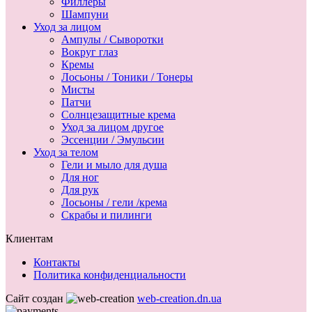
Филлеры
Шампуни
Уход за лицом
Ампулы / Сыворотки
Вокруг глаз
Кремы
Лосьоны / Тоники / Тонеры
Мисты
Патчи
Солнцезащитные крема
Уход за лицом другое
Эссенции / Эмульсии
Уход за телом
Гели и мыло для душа
Для ног
Для рук
Лосьоны / гели /крема
Скрабы и пилинги
Клиентам
Контакты
Политика конфиденциальности
Сайт создан
web-creation.dn.ua