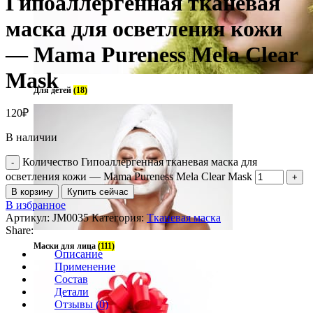
Гипоаллергенная тканевая
маска для осветления кожи
— Mama Pureness Mela Clear
Mask
Для детей
(18)
120
₽
В наличии
Количество Гипоаллергенная тканевая маска для
осветления кожи — Mama Pureness Mela Clear Mask
В корзину
Купить сейчас
В избранное
Артикул:
JM0035
Категория:
Тканевая маска
Share:
Маски для лица
(111)
Описание
Применение
Состав
Детали
Отзывы (0)