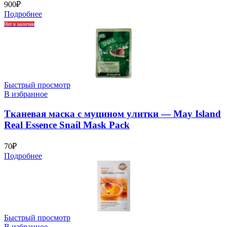
900
₽
Подробнее
Нет в наличии
Быстрый просмотр
В избранное
Тканевая маска с муцином улитки — May Island
Real Essence Snail Mask Pack
70
₽
Подробнее
Быстрый просмотр
В избранное