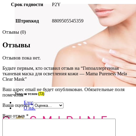
Срок годности
P2Y
Штрихкод
8809505545359
Отзывы (0)
Отзывы
Отзывов пока нет.
Будьте первым, кто оставил отзыв на “Гипоаллергенная
тканевая маска для осветления кожи — Mama Pureness Mela
Clear Mask”
Ваш адрес email не будет опубликован.
Обязательные поля
Уход за телом
(72)
помечены
*
Блог
Ваша оценка
*
О нас
Ваш отзыв
*