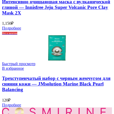
Интенсивно очищающая маска с вулканической
глиной — Innisfree Jeju Super Volcanic Pore Clay
Mask 2Х
1,150
₽
Подробнее
Нет в наличии
Быстрый просмотр
В избранное
Трехступенчатый набор с черным жемчугом для
сияния кожи — JMsolution Marine Black Pearl
Balancing
120
₽
Подробнее