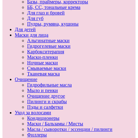
Базы, праймеры, корректоры
ББ, СС, тональные крема
Для глаз и бровей
Для губ
Пудры, румяна, кушоны
Для детей
Маски для лица
Альгинатные маски
Гидрогелевые маски
Карбокситерапия
Маски-пленки
Ночные маски
Смываемые маски
Тканевая маска
Очищение
Гидрофильные масла
Мыло и пенки
Очищение другое
Пилинги и скрабы
Пэды и салфетки
Уход за волосами
Кондиционеры
Маски / Бальзамы / Мисты
Масла / сыворотки / эссенции / пилинги
Филлеры