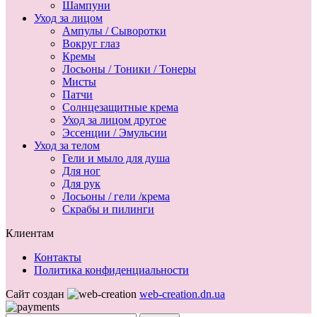
Шампуни
Уход за лицом
Ампулы / Сыворотки
Вокруг глаз
Кремы
Лосьоны / Тоники / Тонеры
Мисты
Патчи
Солнцезащитные крема
Уход за лицом другое
Эссенции / Эмульсии
Уход за телом
Гели и мыло для душа
Для ног
Для рук
Лосьоны / гели /крема
Скрабы и пилинги
Клиентам
Контакты
Политика конфиденциальности
Сайт создан
web-creation.dn.ua