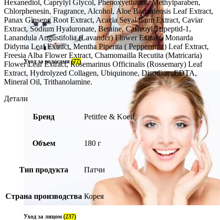
Hexanediol, Caprylyl Glycol, Phenoxyethanol, Methylparaben,
Chlorphenesin, Fragrance, Alcohol, Aloe Barbadensis Leaf Extract,
Panax Ginseng Root Extract, Acacia Seyal Gum Extract, Caviar
Extract, Sodium Hyaluronate, Betaine, Caffeoyl Tripeptid-1,
Lanandula Angustifolia (Lavander) Flower Extract, Monarda
Didyma Leaf Extract, Mentha Piperita ( Peppermint) Leaf Extract,
Freesia Alba Flower Extract, Chamomailla Recutita (Matricaria)
Уход за волосами
(77)
Flower\Leaf Extract, Rosemarinus Officinalis (Rossemary) Leaf
Extract, Hydrolyzed Collagen, Ubiquinone, Disodium EDTA,
Mineral Oil, Trithanolamine.
Детали
Бренд
Petitfee & Koelf
Объем
180 г
Тип продукта
Патчи
Страна производства
Корея
Уход за лицом
(237)