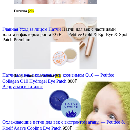
Гигиена
(20)
Главная
Уход за лицом
Патчи
Патчи для век с частицами
золота и фактором роста EGF — Petitfee Gold & Egf Eye & Spot
Patch Premium
Патчи для век с коллагеном и коэнзимом Q10 — Petitfee
Декоративная косметика
(92)
Collagen Q10 Hydrogel Eye Patch
800
₽
Вернуться в каталог
Охлаждающие патчи для век с экстрактом агавы — Petitfee &
Koelf Agave Cooling Eye Patch
950
₽