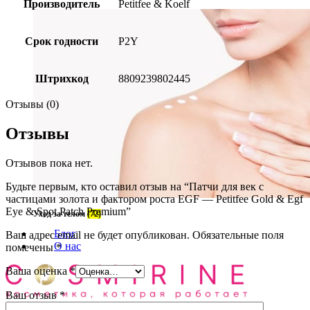
Производитель
Petitfee & Koelf
Срок годности
P2Y
Штрихкод
8809239802445
Отзывы (0)
Отзывы
Отзывов пока нет.
Будьте первым, кто оставил отзыв на “Патчи для век с
частицами золота и фактором роста EGF — Petitfee Gold & Egf
Eye & Spot Patch Premium”
Уход за телом
(72)
Блог
Ваш адрес email не будет опубликован.
Обязательные поля
О нас
помечены
*
Ваша оценка
*
Ваш отзыв
*