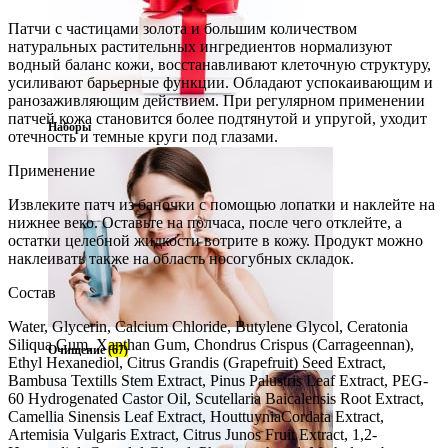
Патчи с частицами золота и большим количеством
натуральных растительных ингредиентов нормализуют
водный баланс кожи, восстанавливают клеточную структуру,
усиливают барьерные функции. Обладают успокаивающим и
ранозаживляющим действием. При регулярном применении
патчей кожа становится более подтянутой и упругой, уходит
Наборы
отечность и темные круги под глазами.
Применение
Извлеките патч из баночки с помощью лопатки и наклейте на
нижнее веко. Оставьте на полчаса, после чего отклейте, а
остатки целебной жидкости вотрите в кожу. Продукт можно
наклеивать также на область носогубных складок.
Состав
Water, Glycerin, Calcium Chloride, Butylene Glycol, Ceratonia
Siliqua Gum, Xanthan Gum, Chondrus Crispus (Carrageennan),
Очищение
(67)
Ethyl Hexanediol, Citrus Grandis (Grapefruit) Seed Extract,
Bambusa Textills Stem Extract, Pinus Palustris Leaf Extract, PEG-
60 Hydrogenated Castor Oil, Scutellaria Baicalensis Root Extract,
Camellia Sinensis Leaf Extract, HouttuyniaCordata Extract,
Artemisia Vulgaris Extract, Citrus Junos Fruit Extract, 1,2-