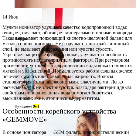
14
Июн
Мульти ионизатор улучшает качество водопроводной воды:
очищает, смягчает, обогащает минералами и ионами водорода.
Такая вода имеет подходящий кислотно-щелочной баланс для
Наборы
мягкого очищения кожи. Не разрушает защитный липидный
слой, не вызывает раздражения или чувства сухости.
Укрепляет защитные функции кожи, улучшает способность
противостоять неблагоприятным факторам. При регулярном
применении устройства для ионизации воды кожа становится
мягкой и увлажненной. Нормализуется работа сальных желез:
исчезает сухость или повышенная жирность. Волосы
становятся мягкими, шелковистыми, эластичными. Легко
расчесываются, не электризуются. Благодаря бактерицидным
свойствам ионизированная вода помогает бороться с
высыпаниями: акне, атопическим дерматитом.
Очищение
(67)
Особенности корейского устройства
«GEMMOVE»
В основе ионизатора — GEM фильтр, поликристаллический