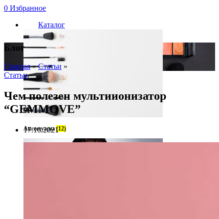
0
Избранное
Каталог
Блог
Главная
»
Статьи
»
Статьи
Чем полезен мультиионизатор
“GEMMOVE”
Акссесуары
(12)
17.10.2021