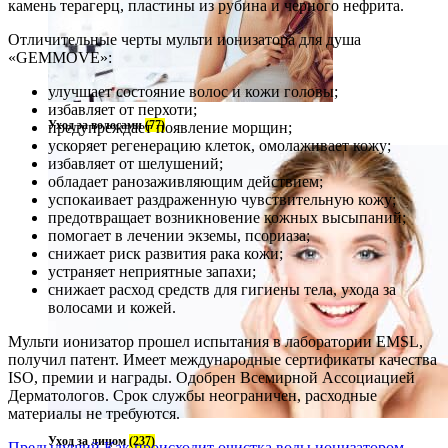
камень терагерц, пластины из рубина и черного нефрита.
Отличительные черты мульти ионизатора для душа
«GEMMOVE»:
улучшает состояние волос и кожи головы;
избавляет от перхоти;
Уход за волосами
(77)
предупреждает появление морщин;
ускоряет регенерацию клеток, омолаживает кожу;
избавляет от шелушений;
обладает ранозаживляющим действием;
успокаивает раздраженную чувствительную кожу;
предотвращает возникновение кожных высыпаний;
помогает в лечении экземы, псориаза;
снижает риск развития рака кожи;
устраняет неприятные запахи;
снижает расход средств для гигиены тела, ухода за
волосами и кожей.
Мульти ионизатор прошел испытания в лаборатории EMSL,
получил патент. Имеет международные сертификаты качества
ISO, премии и награды. Одобрен Всемирной Ассоциацией
Дерматологов. Срок службы неограничен, расходные
материалы не требуются.
Уход за лицом
(237)
Предыдущий
Как происходит очистка воды ионизатором