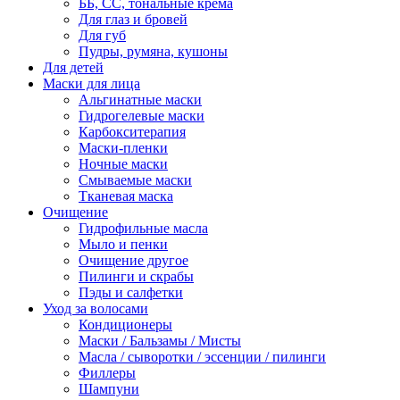
ББ, СС, тональные крема
Для глаз и бровей
Для губ
Пудры, румяна, кушоны
Для детей
Маски для лица
Альгинатные маски
Гидрогелевые маски
Карбокситерапия
Маски-пленки
Ночные маски
Смываемые маски
Тканевая маска
Очищение
Гидрофильные масла
Мыло и пенки
Очищение другое
Пилинги и скрабы
Пэды и салфетки
Уход за волосами
Кондиционеры
Маски / Бальзамы / Мисты
Масла / сыворотки / эссенции / пилинги
Филлеры
Шампуни