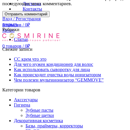
последующих моих комментариев.
Доставка
Контакты
Вход / Регистрация
закрыть
0
товаров
/
0
₽
Рубрики
Меню
Статьи
0
товаров
/
0
₽
Свежие записи
СС крем что это
Для чего нужен кондиционер для волос
Как использовать сыворотку для лица
Как происходит очистка воды ионизатором
Чем полезен мультиионизатор “GEMMOVE”
Категории товаров
Акссесуары
Гигиена
Зубные пасты
Зубные щетки
Декоративная косметика
Базы, праймеры, корректоры